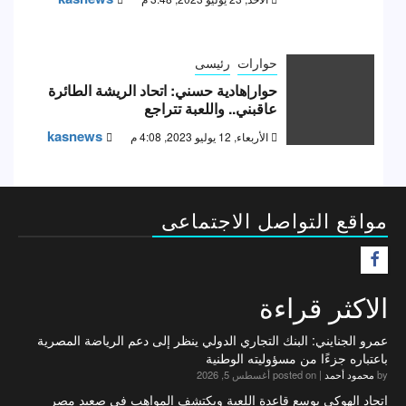
حوارات
رئيسى
حوار|هادية حسني: اتحاد الريشة الطائرة
عاقبني.. واللعبة تتراجع
kasnews
الأربعاء, 12 يوليو 2023, 4:08 م
مواقع التواصل الاجتماعى
F
الاكثر قراءة
عمرو الجنايني: البنك التجاري الدولي ينظر إلى دعم الرياضة المصرية
باعتباره جزءًا من مسؤوليته الوطنية
by
محمود أحمد
|
posted on أغسطس 5, 2026
اتحاد الهوكي يوسع قاعدة اللعبة ويكتشف المواهب في صعيد مصر