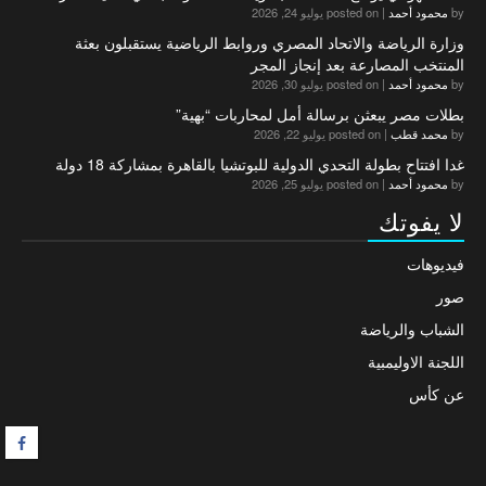
by
محمود أحمد
|
posted on يوليو 24, 2026
وزارة الرياضة والاتحاد المصري وروابط الرياضية يستقبلون بعثة
المنتخب المصارعة بعد إنجاز المجر
by
محمود أحمد
|
posted on يوليو 30, 2026
بطلات مصر يبعثن برسالة أمل لمحاربات “بهية”
by
محمد قطب
|
posted on يوليو 22, 2026
غدا افتتاح بطولة التحدي الدولية للبوتشيا بالقاهرة بمشاركة 18 دولة
by
محمود أحمد
|
posted on يوليو 25, 2026
لا يفوتك
فيديوهات
صور
الشباب والرياضة
اللجنة الاوليمبية
عن كأس
F