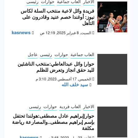
الاخبار
العاب جماعية
حوارات
رئيسى
فريدة وائل لاعبة منتخب السلة لكاس
نيوز: أوغندا خصم عنيد وقادرون على
التأهل
kasnews
السبت, 8 فبراير 2025, 12:19 ص
العاب جماعية
حوارات
رئيسى
عاجل
حوار| وائل عبدالعاطي:منتخب الناشئين
لليد حقق انجاز وتعرض للظلم
الخميس, 17 أغسطس 2023, 3:10 م
سيد خلف الله
الاخبار
العاب فردية
حوارات
رئيسى
حوار|إبراهيم عادل مصطفى:هولندا تحتفل
بإسم إبراهيم مصطفى..والمصارعة رياضة
مكلفة
kasnews
الأحد, 23 يوليو 2023, 3:48 م