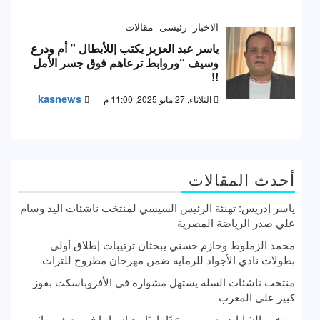
الاخبار
رئيسى
مقالات
ياسر عبد العزيز يكتب |للأبطال ” أم ودرع
وسيف “وروابط ترعاهم فوق جسر الأمل
!!
kasnews
الثلاثاء, 27 مايو 2025, 11:00 م
أحدث المقالات
ياسر إدريس: تهنئة الرئيس السيسي لمنتخب ناشئات اليد وسام
علي صدر الرياضة المصرية
محمد الزملوط وحازم حسني يبحثان ترتيبات إطلاق أولى
بطولات نادي الأجواد للرماية ضمن مهرجان مطروح للتراث
منتخب ناشئات السلة يستهل مشواره في الأفروباسكت بفوز
كبير على المغرب
منتخب الشابات يضرب موعدًا ناريًا مع إسبانيا في نصف نهائي