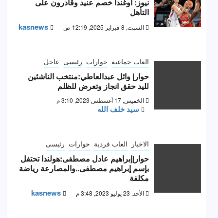
نيوز: أوغندا خصم عنيد وقادرون على
التأهل
kasnews
السبت, 8 فبراير 2025, 12:19 ص
العاب جماعية
حوارات
رئيسى
عاجل
حوار| وائل عبدالعاطي:منتخب الناشئين
لليد حقق انجاز وتعرض للظلم
الخميس, 17 أغسطس 2023, 3:10 م
سيد خلف الله
الاخبار
العاب فردية
حوارات
رئيسى
حوار|إبراهيم عادل مصطفى:هولندا تحتفل
بإسم إبراهيم مصطفى..والمصارعة رياضة
مكلفة
kasnews
الأحد, 23 يوليو 2023, 3:48 م