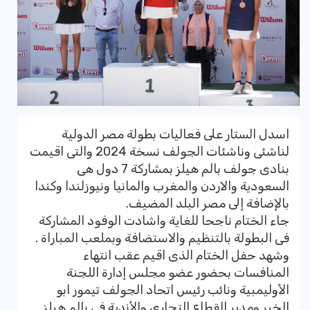
اسدل الستار على فعاليات بطولة مصر الدولية
لناشئى وناشئات الجولف نسخة 2024 والتى اقيمت
بنادى جولف بالم هيلز بمشاركة 7 دول هى
السعودية والاردن والمغرب والمانيا ونيوزلندا وكندا
بالإضافة إلى مصر البلد المضيف.
جاء الختام ناجحا للغاية واشادت الوفود المشاركة
فى البطولة بالتنظيم والاستضافة وبملعب المباراة .
وشهد حفل الختام الذى اقيم عقب انتهاء
المنافسات بحضور عضو مجلس إدارة اللجنة
الأوليمبية ونائب رئيس اتحاد الجولف تيمور ابو
الخير ومدير القطاع التجارى والأندية فى بالم هيلز