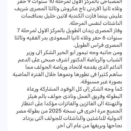
المصباحى بالمركز الاول لمرحلة 10 سنوات 9 حفر
وتلاه ثانيا الاردنى تاج عكروش وثالثا المصرى شريف
عليش بينما فازت الكندية لاتين خليل بمنافسات
الناشئات لنفس المرحلة.
وفاز المصرى زيدان الطويل بالمركز الاول لمرحلة 7
سنوات 6 حفر وتلاه ثانيا السعودى بدر الفقيه وثالثا
المصرى فراس الطويل.
ومن جانبه وجه تيمور ابو الخير الشكر الى وزير
الشباب والرياضة الدكتور اشرف صبحى على الدعم
الدائم الذى يقدمه لاتحاد ورياضة الجولف مما
ساهم كثيرا فى تطورها ونموها خلال الفترة الماضية
بصورة غير مسبوقة.
كما وجه الشكر إلى كل الوفود المشاركة ورعاة
البطولة وفريق العمل ونادى جولف بالم هيلز
والتهنئة الى الفائزين والفائزات مؤكدا على انتظار
الجميع مرة اخرى فى نسخة 2025 من بطولة مصر
الدولية للناشئين والناشئات للجولف التى يزداد
نجاحها وبريقها من عام الى اخر.