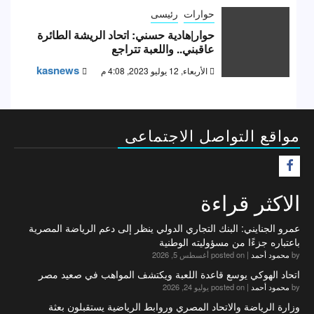
حوارات
رئيسى
حوار|هادية حسني: اتحاد الريشة الطائرة
عاقبني.. واللعبة تتراجع
kasnews
الأربعاء, 12 يوليو 2023, 4:08 م
مواقع التواصل الاجتماعى
F
الاكثر قراءة
عمرو الجنايني: البنك التجاري الدولي ينظر إلى دعم الرياضة المصرية
باعتباره جزءًا من مسؤوليته الوطنية
by
محمود أحمد
|
posted on أغسطس 5, 2026
اتحاد الهوكي يوسع قاعدة اللعبة ويكتشف المواهب في صعيد مصر
by
محمود أحمد
|
posted on يوليو 24, 2026
وزارة الرياضة والاتحاد المصري وروابط الرياضية يستقبلون بعثة