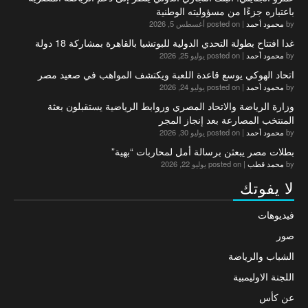
باعتباره جزءًا من مسؤوليته الوطنية
by
محمود أحمد
|
posted on أغسطس 5, 2026
غدا افتتاح بطولة التحدي الدولية للبوتشيا بالقاهرة بمشاركة 18 دولة
by
محمود أحمد
|
posted on يوليو 25, 2026
اتحاد الهوكي يوسع قاعدة اللعبة ويكتشف المواهب في صعيد مصر
by
محمود أحمد
|
posted on يوليو 24, 2026
وزارة الرياضة والاتحاد المصري وروابط الرياضية يستقبلون بعثة
المنتخب المصارعة بعد إنجاز المجر
by
محمود أحمد
|
posted on يوليو 30, 2026
بطلات مصر يبعثن برسالة أمل لمحاربات “بهية”
by
محمد قطب
|
posted on يوليو 22, 2026
لا يفوتك
فيديوهات
صور
الشباب والرياضة
اللجنة الاوليمبية
عن كأس