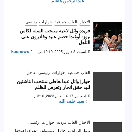
عبد الرحمن هاشم
الاخبار
العاب جماعية
حوارات
رئيسى
فريدة وائل لاعبة منتخب السلة لكاس
نيوز: أوغندا خصم عنيد وقادرون على
التأهل
kasnews
السبت, 8 فبراير 2025, 12:19 ص
العاب جماعية
حوارات
رئيسى
عاجل
حوار| وائل عبدالعاطي:منتخب الناشئين
لليد حقق انجاز وتعرض للظلم
الخميس, 17 أغسطس 2023, 3:10 م
سيد خلف الله
الاخبار
العاب فردية
حوارات
رئيسى
حوار|إبراهيم عادل مصطفى:هولندا تحتفل