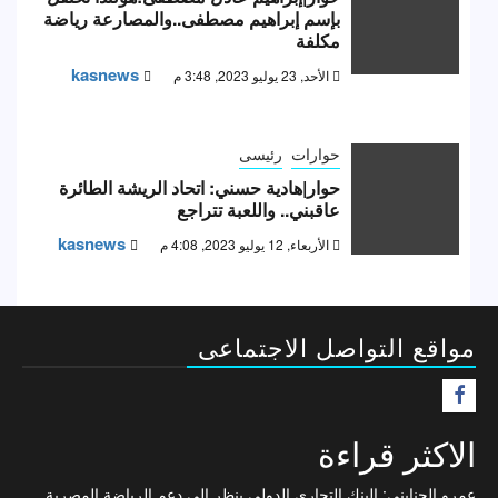
بإسم إبراهيم مصطفى..والمصارعة رياضة
مكلفة
kasnews
الأحد, 23 يوليو 2023, 3:48 م
حوارات
رئيسى
حوار|هادية حسني: اتحاد الريشة الطائرة
عاقبني.. واللعبة تتراجع
kasnews
الأربعاء, 12 يوليو 2023, 4:08 م
مواقع التواصل الاجتماعى
F
الاكثر قراءة
عمرو الجنايني: البنك التجاري الدولي ينظر إلى دعم الرياضة المصرية