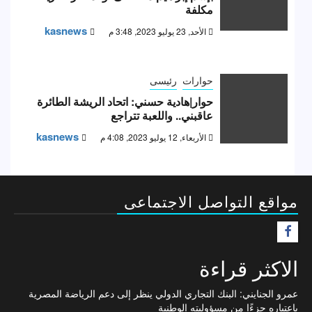
مكلفة
kasnews
الأحد, 23 يوليو 2023, 3:48 م
حوارات
رئيسى
حوار|هادية حسني: اتحاد الريشة الطائرة
عاقبني.. واللعبة تتراجع
kasnews
الأربعاء, 12 يوليو 2023, 4:08 م
مواقع التواصل الاجتماعى
F
الاكثر قراءة
عمرو الجنايني: البنك التجاري الدولي ينظر إلى دعم الرياضة المصرية
باعتباره جزءًا من مسؤوليته الوطنية