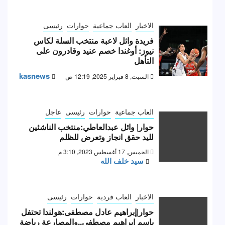
الاخبار
العاب جماعية
حوارات
رئيسى
فريدة وائل لاعبة منتخب السلة لكاس
نيوز: أوغندا خصم عنيد وقادرون على
التأهل
kasnews
السبت, 8 فبراير 2025, 12:19 ص
العاب جماعية
حوارات
رئيسى
عاجل
حوار| وائل عبدالعاطي:منتخب الناشئين
لليد حقق انجاز وتعرض للظلم
الخميس, 17 أغسطس 2023, 3:10 م
سيد خلف الله
الاخبار
العاب فردية
حوارات
رئيسى
حوار|إبراهيم عادل مصطفى:هولندا تحتفل
بإسم إبراهيم مصطفى..والمصارعة رياضة