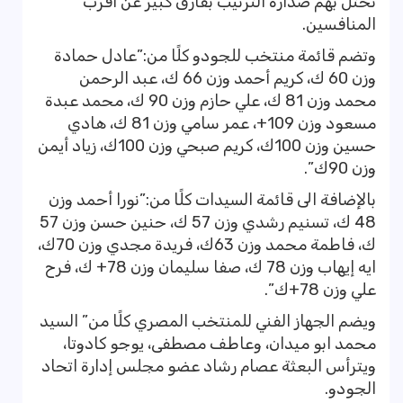
تحتل بهم صدارة الترتيب بفارق كبير عن أقرب
المنافسين.
وتضم قائمة منتخب للجودو كلًا من:”عادل حمادة
وزن 60 ك، كريم أحمد وزن 66 ك، عبد الرحمن
محمد وزن 81 ك، علي حازم وزن 90 ك، محمد عبدة
مسعود وزن 109+، عمر سامي وزن 81 ك، هادي
حسين وزن 100ك، كريم صبحي وزن 100ك، زياد أيمن
وزن 90ك”.
بالإضافة الى قائمة السيدات كلًا من:”نورا أحمد وزن
48 ك، تسنيم رشدي وزن 57 ك، حنين حسن وزن 57
ك، فاطمة محمد وزن 63ك، فريدة مجدي وزن 70ك،
ايه إيهاب وزن 78 ك، صفا سليمان وزن 78+ ك، فرح
علي وزن 78+ك”.
ويضم الجهاز الفني للمنتخب المصري كلًا من” السيد
محمد ابو ميدان، وعاطف مصطفى، يوجو كادوتا،
ويترأس البعثة عصام رشاد عضو مجلس إدارة اتحاد
الجودو.