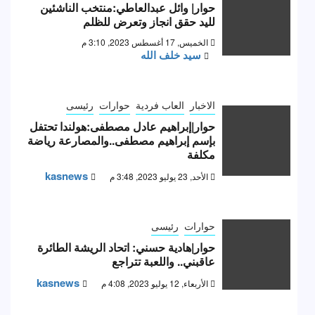
حوار| وائل عبدالعاطي:منتخب الناشئين
لليد حقق انجاز وتعرض للظلم
الخميس, 17 أغسطس 2023, 3:10 م
سيد خلف الله
الاخبار
العاب فردية
حوارات
رئيسى
حوار|إبراهيم عادل مصطفى:هولندا تحتفل
بإسم إبراهيم مصطفى..والمصارعة رياضة
مكلفة
kasnews
الأحد, 23 يوليو 2023, 3:48 م
حوارات
رئيسى
حوار|هادية حسني: اتحاد الريشة الطائرة
عاقبني.. واللعبة تتراجع
kasnews
الأربعاء, 12 يوليو 2023, 4:08 م