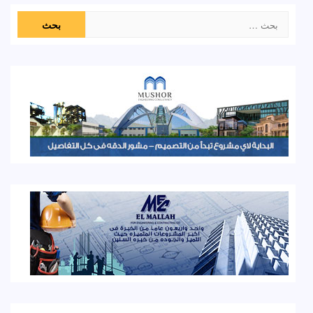
البحث
عن: