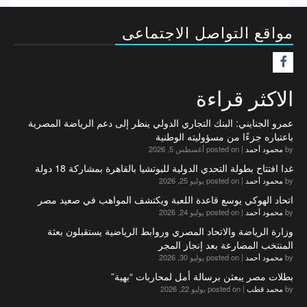
مواقع التواصل الاجتماعى
F
الاكثر قراءة
عمرو الجنايني: البنك التجاري الدولي ينظر إلى دعم الرياضة المصرية
باعتباره جزءًا من مسؤوليته الوطنية
by
محمود أحمد
|
posted on أغسطس 5, 2026
غدا افتتاح بطولة التحدي الدولية للبوتشيا بالقاهرة بمشاركة 18 دولة
by
محمود أحمد
|
posted on يوليو 25, 2026
اتحاد الهوكي يوسع قاعدة اللعبة ويكتشف المواهب في صعيد مصر
by
محمود أحمد
|
posted on يوليو 24, 2026
وزارة الرياضة والاتحاد المصري وروابط الرياضية يستقبلون بعثة
المنتخب المصارعة بعد إنجاز المجر
by
محمود أحمد
|
posted on يوليو 30, 2026
بطلات مصر يبعثن برسالة أمل لمحاربات “بهية”
by
محمد قطب
|
posted on يوليو 22, 2026