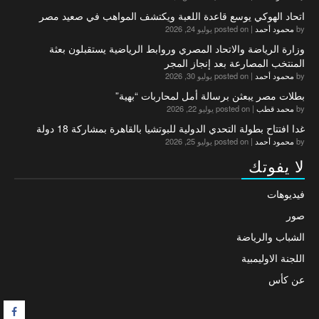
اتحاد الهوكي يوسع قاعدة اللعبة ويكتشف المواهب في صعيد مصر
by
محمود أحمد
|
posted on يوليو 24, 2026
وزارة الرياضة والاتحاد المصري وروابط الرياضية يستقبلون بعثة
المنتخب المصارعة بعد إنجاز المجر
by
محمود أحمد
|
posted on يوليو 30, 2026
بطلات مصر يبعثن برسالة أمل لمحاربات “بهية”
by
محمد قطب
|
posted on يوليو 22, 2026
غدا افتتاح بطولة التحدي الدولية للبوتشيا بالقاهرة بمشاركة 18 دولة
by
محمود أحمد
|
posted on يوليو 25, 2026
لا يفوتك
فيديوهات
صور
الشباب والرياضة
اللجنة الاوليمبية
عن كأس
F