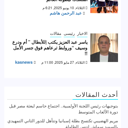
الثلاثاء, 10 يونيو 2025, 6:21 م
عبد الرحمن هاشم
الاخبار
رئيسى
مقالات
ياسر عبد العزيز يكتب |للأبطال ” أم ودرع
وسيف “وروابط ترعاهم فوق جسر الأمل
!!
kasnews
الثلاثاء, 27 مايو 2025, 11:00 م
أحدث المقالات
بتوجيهات رئيس اللجنة الأولمبية.. اجتماع حاسم لبعثة مصر قبل
دورة الألعاب المتوسط
مريم الهضيبي تكتسح بطلة إسبانيا وتتأهل للدور الثاني التمهيدي
بالسويد سماش لتنس الطاولة