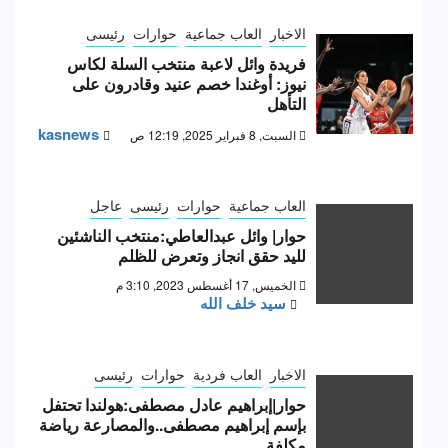
الاخبار
العاب جماعية
حوارات
رئيسى
فريدة وائل لاعبة منتخب السلة لكاس
نيوز: أوغندا خصم عنيد وقادرون على
التأهل
kasnews
السبت, 8 فبراير 2025, 12:19 ص
العاب جماعية
حوارات
رئيسى
عاجل
حوار| وائل عبدالعاطي:منتخب الناشئين
لليد حقق انجاز وتعرض للظلم
الخميس, 17 أغسطس 2023, 3:10 م
سيد خلف الله
الاخبار
العاب فردية
حوارات
رئيسى
حوار|إبراهيم عادل مصطفى:هولندا تحتفل
بإسم إبراهيم مصطفى..والمصارعة رياضة
مكلفة