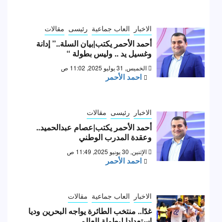
الاخبار
العاب جماعية
رئيسى
مقالات
أحمد الأحمر يكتب|بيان السلة..” إدانة
وغسيل يد .. وليس بطولة “
الخميس, 31 يوليو 2025, 11:02 ص
احمد الأحمر
الاخبار
رئيسى
مقالات
أحمد الأحمر يكتب|عصام عبدالحميد..
وعقدة المدرب الوطني
الإثنين, 30 يونيو 2025, 11:49 ص
احمد الأحمر
الاخبار
العاب جماعية
مقالات
غدًا.. منتخب الطائرة يواجه البحرين وديا
استعدادا لبطولة العالم