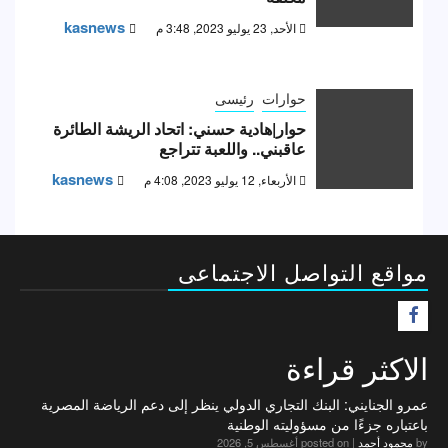
kasnews
الأحد, 23 يوليو 2023, 3:48 م
حوارات
رئيسى
حوار|هادية حسني: اتحاد الريشة الطائرة
عاقبني.. واللعبة تتراجع
kasnews
الأربعاء, 12 يوليو 2023, 4:08 م
مواقع التواصل الاجتماعى
F
الاكثر قراءة
عمرو الجنايني: البنك التجاري الدولي ينظر إلى دعم الرياضة المصرية
باعتباره جزءًا من مسؤوليته الوطنية
by
محمود أحمد
|
posted on أغسطس 5, 2026