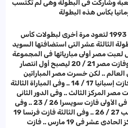
لعبة وشاركت فى البطولة وهى لم تكتسب
ومانيا بكأس هذه البطولة
وبعدها انتظرت مصر حتى عام 1993 لتعود مرة أخرى لبطولات كأس
ولة الثالثة عشر التى استضافتها السويد
ارس .. وفى 10 مارس لعبت مصر أولى مبارياتها فى المجموعة
الأولى أمام تشيكوسلوفاكيا .. وفازت مصر 21 / 20 ليصبح أول انتصار
العالم .. لكن خسرت مصر المباراتين
التاليتين .. فى المباراة الثانية فازت إسبانيا 17 / 14 .. وفى المباراة الثالثة
26 / 23 .. واحتلت مصر المركز الثالث .. وفى الدور الثانى
خسرت مصر مبارياتها الثلاثة .. فى الأولى فازت سويسرا 26 / 23 .. وفى
الثانية فازت رومانيا حاملة اللقب 27 / 26 .. وفى الثالثة فازت فرنسا 19
/ 16 .. وفى مباراة تحديد المركز الحادى عشر فى 19 مارس .. فازت