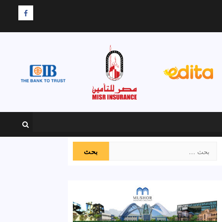
F
البحث
عن: