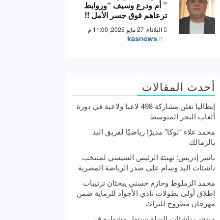
” أم ودرع وسيف “وروابط
ترعاهم فوق جسر الأمل !!
الثلاثاء, 27 مايو 2025, 11:00 م
kasnews
أحدث المقالات
إيطاليا تعلن مشاركة 498 لاعبا ولاعبة في دورة
ألعاب البحر المتوسط
محمد علاء “لوكا” مديرًا رياضيًا لفريق اليد
بالزمالك
ياسر إدريس: تهنئة الرئيس السيسي لمنتخب
ناشئات اليد وسام علي صدر الرياضة المصرية
محمد الزملوط وحازم حسني يبحثان ترتيبات
إطلاق أولى بطولات نادي الأجواد للرماية ضمن
مهرجان مطروح للتراث
منتخب ناشئات السلة يستهل مشواره في