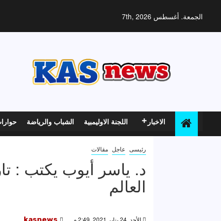
خطي
لى
الجمعة. أغسطس 7th, 2026
لمحتوى
الاخبار
اللجنة الاوليمبية
الشباب والرياضة
حوارا
رئيسى
عاجل
مقالات
د. ياسر أيوب يكتب : ت
العالم
الأحد, 24 يناير 2021, 2:49 م
kasnews