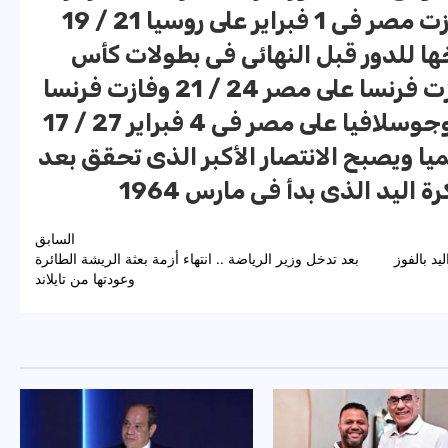
24 / 21 .. وفى دور الثمانية فازت مصر فى 1 فبراير على روسيا 21 / 19
ها للدور قبل النهائى فى بطولات كأس
العالم .. وفى نصف النهائى فازت فرنسا على مصر 24 / 21 وفازت فرنسا
بالبطولة بعد ذلك .. ثم فازت يوجوسلافيا على مصر فى 4 فبراير 27 / 17
لميا ويصبح الانتصار الأكبر الذى تحقق بعد
اليد الذى بدأ فى مارس 1964
السابق
د بالفوز
بعد تدخل وزير الرياضة .. انتهاء أزمة بعثة الريشة الطائرة
وعودتها من تايلاند