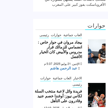
الأفروباسكت بفوز كبير على المغرب
حوارات
العاب جماعية
حوارات
رئيسى
بيجاد مروان في حوار خاص :
انضمامي للزمالك قرار
مدروس والأبيض كان الخيار
الأفضل
الإثنين, 21 يوليو 2025, 5:37 م
عبد الرحمن هاشم
الاخبار
العاب جماعية
حوارات
رئيسى
فريدة وائل لاعبة منتخب السلة
لكاس نيوز: أوغندا خصم عنيد
وقادرون على التأهل
السبت, 8 فبراير 2025, 12:19 ص