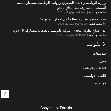
وزارة الرياضة والاتحاد المصري وروابط الرياضية يستقبلون بعثة
المنتخب المصارعة بعد إنجاز المجر
by
محمود أحمد
|
posted on يوليو 30, 2026
بطلات مصر يبعثن برسالة أمل لمحاربات “بهية”
by
محمد قطب
|
posted on يوليو 22, 2026
غدا افتتاح بطولة التحدي الدولية للبوتشيا بالقاهرة بمشاركة 18 دولة
by
محمود أحمد
|
posted on يوليو 25, 2026
لا يفوتك
فيديوهات
صور
الشباب والرياضة
اللجنة الاوليمبية
عن كأس
F
Copyright © Edrakbi.