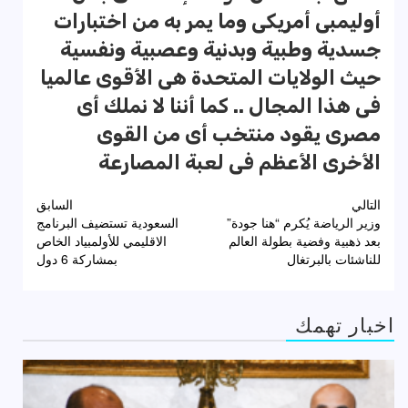
أوليمبى أمريكى وما يمر به من اختبارات
جسدية وطبية وبدنية وعصبية ونفسية
حيث الولايات المتحدة هى الأقوى عالميا
فى هذا المجال .. كما أننا لا نملك أى
مصرى يقود منتخب أى من القوى
الأخرى الأعظم فى لعبة المصارعة
تصفّح
التالي
السابق
وزير الرياضة يُكرم “هنا جودة”
السعودية تستضيف البرنامج
المقالات
بعد ذهبية وفضية بطولة العالم
الاقليمي للأولمبياد الخاص
للناشئات بالبرتغال
بمشاركة 6 دول
اخبار تهمك