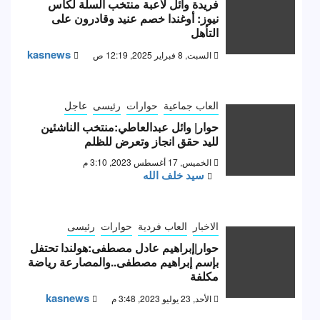
فريدة وائل لاعبة منتخب السلة لكاس
نيوز: أوغندا خصم عنيد وقادرون على
التأهل
kasnews
السبت, 8 فبراير 2025, 12:19 ص
العاب جماعية
حوارات
رئيسى
عاجل
حوار| وائل عبدالعاطي:منتخب الناشئين
لليد حقق انجاز وتعرض للظلم
الخميس, 17 أغسطس 2023, 3:10 م
سيد خلف الله
الاخبار
العاب فردية
حوارات
رئيسى
حوار|إبراهيم عادل مصطفى:هولندا تحتفل
بإسم إبراهيم مصطفى..والمصارعة رياضة
مكلفة
kasnews
الأحد, 23 يوليو 2023, 3:48 م