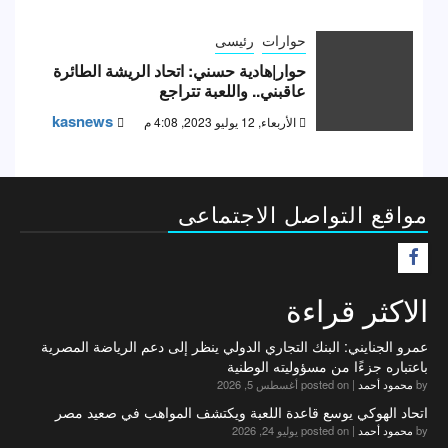
حوارات
رئيسى
حوار|هادية حسني: اتحاد الريشة الطائرة
عاقبني.. واللعبة تتراجع
kasnews
الأربعاء, 12 يوليو 2023, 4:08 م
مواقع التواصل الاجتماعى
F
الاكثر قراءة
عمرو الجنايني: البنك التجاري الدولي ينظر إلى دعم الرياضة المصرية
باعتباره جزءًا من مسؤوليته الوطنية
by
محمود أحمد
|
posted on أغسطس 5, 2026
اتحاد الهوكي يوسع قاعدة اللعبة ويكتشف المواهب في صعيد مصر
by
محمود أحمد
|
posted on يوليو 24, 2026