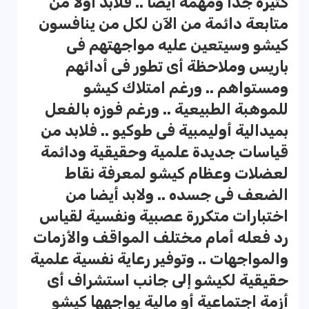
كثيرة جدا ومهمة أيضا .. فلابد أولا من
متابعة دائمة من الآن لكل من ينافسون
كيشو وسيتعين عليه مواجهتهم فى
باريس وملاحظة أى تطور فى أدائهم
ومستواهم .. ورغم امتلاك كيشو
للموهبة الطبيعية .. ورغم فوزه بالفعل
بميدالية أوليمبية فى طوكيو .. فلابد من
قياسات جديدة علمية وحقيقية ودائمة
لعضلات وعظام كيشو لمعرفة نقاط
الضعف فى جسده .. ولابد أيضا من
اختبارات متكررة عصبية ونفسية لقياس
رد فعله أمام مختلف المواقف والأزمات
والمواجهات .. وتوفير رعاية نفسية علمية
حقيقية لكيشو إلى جانب استشراف أى
أزمة اجتماعية أو مالية يواجهها كيشو