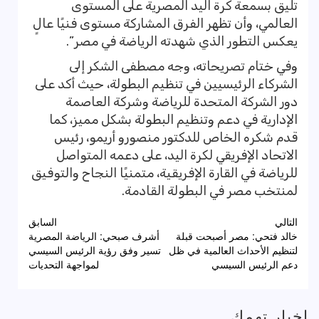
تليق بسمعة كرة اليد المصرية على المستوى
العالمي، وأن تظهر الفرق المشاركة مستوى فنيًا عالٍ
يعكس التطور الذي شهدته الرياضة في مصر”.
وفي ختام تصريحاته، وجه مصطفى الشكر إلى
الشركاء الرئيسيين في تنظيم البطولة، حيث أكد على
دور الشركة المتحدة للرياضة وشركة العاصمة
الإدارية في دعم وتنظيم البطولة بشكل مميز، كما
قدم شكره الخاص للدكتور منصورو أريمو، رئيس
الاتحاد الإفريقي لكرة اليد، على دعمه المتواصل
للرياضة في القارة الإفريقية، متمنيًا النجاح والتوفيق
لمنتخب مصر في البطولة القادمة.
تصفّح
التالي
السابق
خالد فتحي: مصر أصبحت قبلة
أشرف صبحي: الرياضة المصرية
المقالات
لتنظيم الأحداث العالمية في ظل
تسير وفق رؤية الرئيس السيسي
دعم الرئيس السيسي
لمواجهة التحديات
اخبار تهمك