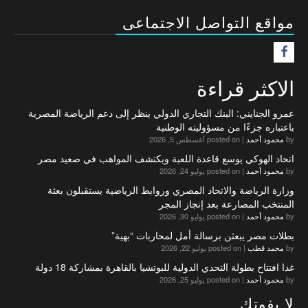
مواقع التواصل الاجتماعى
F
الاكثر قراءة
عمرو الجنايني: البنك التجاري الدولي ينظر إلى دعم الرياضة المصرية
باعتباره جزءًا من مسؤوليته الوطنية
by
محمود أحمد
|
posted on أغسطس 5, 2026
اتحاد الهوكي يوسع قاعدة اللعبة ويكتشف المواهب في صعيد مصر
by
محمود أحمد
|
posted on يوليو 24, 2026
وزارة الرياضة والاتحاد المصري وروابط الرياضية يستقبلون بعثة
المنتخب المصارعة بعد إنجاز المجر
by
محمود أحمد
|
posted on يوليو 30, 2026
بطلات مصر يبعثن برسالة أمل لمحاربات “بهية”
by
محمد قطب
|
posted on يوليو 22, 2026
غدا افتتاح بطولة التحدي الدولية للبوتشيا بالقاهرة بمشاركة 18 دولة
by
محمود أحمد
|
posted on يوليو 25, 2026
لا يفوتك