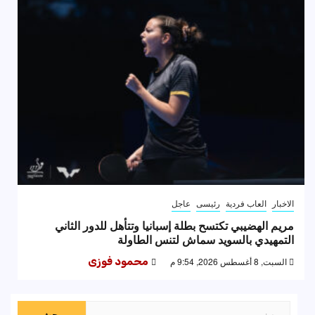
الاخبار
العاب فردية
رئيسى
عاجل
مريم الهضيبي تكتسح بطلة إسبانيا وتتأهل للدور الثاني
التمهيدي بالسويد سماش لتنس الطاولة
السبت, 8 أغسطس 2026, 9:54 م
محمود فوزى
البحث