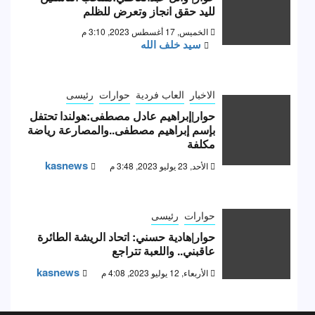
لليد حقق انجاز وتعرض للظلم
الخميس, 17 أغسطس 2023, 3:10 م
سيد خلف الله
الاخبار
العاب فردية
حوارات
رئيسى
حوار|إبراهيم عادل مصطفى:هولندا تحتفل
بإسم إبراهيم مصطفى..والمصارعة رياضة
مكلفة
kasnews
الأحد, 23 يوليو 2023, 3:48 م
حوارات
رئيسى
حوار|هادية حسني: اتحاد الريشة الطائرة
عاقبني.. واللعبة تتراجع
kasnews
الأربعاء, 12 يوليو 2023, 4:08 م