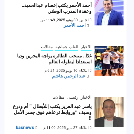
أحمد الأحمر يكتب|عصام عبدالحميد..
وعقدة المدرب الوطني
الإثنين, 30 يونيو 2025, 11:49 ص
احمد الأحمر
الاخبار
العاب جماعية
مقالات
غدًا.. منتخب الطائرة يواجه البحرين وديا
استعدادا لبطولة العالم
الثلاثاء, 10 يونيو 2025, 6:21 م
عبد الرحمن هاشم
الاخبار
رئيسى
مقالات
ياسر عبد العزيز يكتب |للأبطال ” أم ودرع
وسيف “وروابط ترعاهم فوق جسر الأمل
!!
kasnews
الثلاثاء, 27 مايو 2025, 11:00 م