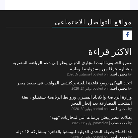
مواقع التواصل الاجتماعى
F
الاكثر قراءة
عمرو الجنايني: البنك التجاري الدولي ينظر إلى دعم الرياضة المصرية
باعتباره جزءًا من مسؤوليته الوطنية
by
محمود أحمد
|
posted on أغسطس 5, 2026
اتحاد الهوكي يوسع قاعدة اللعبة ويكتشف المواهب في صعيد مصر
by
محمود أحمد
|
posted on يوليو 24, 2026
وزارة الرياضة والاتحاد المصري وروابط الرياضية يستقبلون بعثة
المنتخب المصارعة بعد إنجاز المجر
by
محمود أحمد
|
posted on يوليو 30, 2026
بطلات مصر يبعثن برسالة أمل لمحاربات “بهية”
by
محمد قطب
|
posted on يوليو 22, 2026
غدا افتتاح بطولة التحدي الدولية للبوتشيا بالقاهرة بمشاركة 18 دولة
by
محمود أحمد
|
posted on يوليو 25, 2026