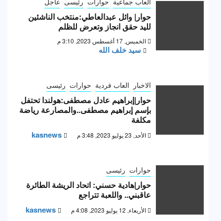
العاب جماعية
حوارات
رئيسى
عاجل
حوار| وائل عبدالعاطي:منتخب الناشئين
لليد حقق انجاز وتعرض للظلم
الخميس, 17 أغسطس 2023, 3:10 م
سيد خلف الله
الاخبار
العاب فردية
حوارات
رئيسى
حوار|إبراهيم عادل مصطفى:هولندا تحتفل
بإسم إبراهيم مصطفى..والمصارعة رياضة
مكلفة
kasnews
الأحد, 23 يوليو 2023, 3:48 م
حوارات
رئيسى
حوار|هادية حسني: اتحاد الريشة الطائرة
عاقبني.. واللعبة تتراجع
kasnews
الأربعاء, 12 يوليو 2023, 4:08 م