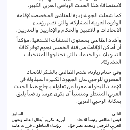
لاستضافة هذا الحدث الرياضي العربي الكبير.
كما شملت الجولة زيارة للفنادق المخصصة لإقامة
الوفود العربية المشاركة، والتي تضم رؤساء
الاتحادات واللاعبين والحكام والإداريين والمدربين.
وأشاد الظالعي بمستوى المنشآت الفندقية، مؤكداً
أن أماكن الإقامة من فئة الخمس نجوم توفر كافة
التسهيلات والخدمات التي تحتاجها المنتخبات
المشاركة.
وفي ختام زيارته، تقدم الظالعي بالشكر للاتحاد
المصري للرجبي على الجهود الكبيرة المبذولة في
الإعداد للبطولة، معرباً عن تفاؤله بنجاح هذا الحدث
العربي المنتظر، ومتمنياً أن يكون عرساً رياضياً يليق
بمكانة الرجبي العربي.
تصفّح
التالي
السابق
قيس الظالعي رئيساً للاتحاد
أبرزها تكريم أبطال العالم وتعيين
المقالات
العربي للرجبي ومحمد نصر فؤاد
رؤساء المناطق.. قررات هامة