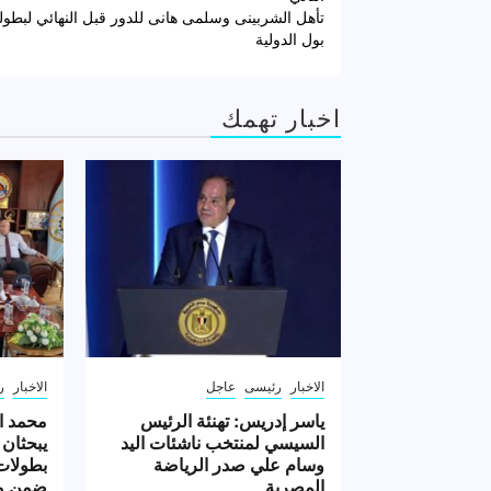
تصفّح
تأهل الشربينى وسلمى هانى للدور قبل النهائي لبطول
المقالات
بول الدولية
اخبار تهمك
الاخبار
رئيسى
عاجل
الاخبار
ر
ياسر إدريس: تهنئة الرئيس
محمد ا
السيسي لمنتخب ناشئات اليد
يبحثان 
وسام علي صدر الرياضة
بطولات 
المصرية
ضمن مه