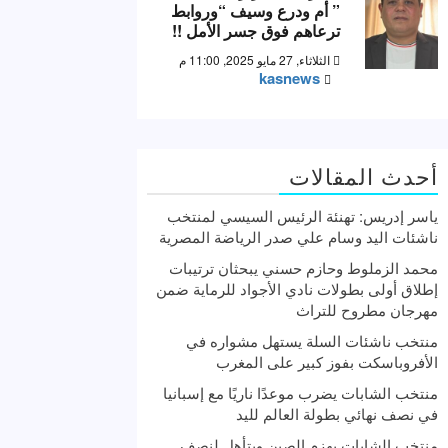
” أم ودرع وسيف “وروابط
ترعاهم فوق جسر الأمل !!
الثلاثاء, 27 مايو 2025, 11:00 م
kasnews
أحدث المقالات
ياسر إدريس: تهنئة الرئيس السيسي لمنتخب
ناشئات اليد وسام علي صدر الرياضة المصرية
محمد الزملوط وحازم حسني يبحثان ترتيبات
إطلاق أولى بطولات نادي الأجواد للرماية ضمن
مهرجان مطروح للتراث
منتخب ناشئات السلة يستهل مشواره في
الأفروباسكت بفوز كبير على المغرب
منتخب الشابات يضرب موعدًا ناريًا مع إسبانيا
في نصف نهائي بطولة العالم لليد
منتخب الشابات يهزم الصين ويتأهل لنصف