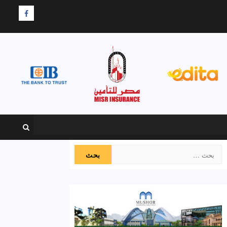
F
البحث
عن: