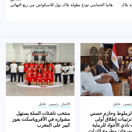
ة بلاك
هانيا الحمامي تودع بطولة بلاك بول للاسكواش من ربع النهائي
ئيسى
عاجل
الاخبار
رئيسى
عاجل
لزملوط وحازم حسني
منتخب ناشئات السلة يستهل
ترتيبات إطلاق أولى
مشواره في الأفروباسكت بفوز
نادي الأجواد للرماية
كبير على المغرب
رجان مطروح للتراث