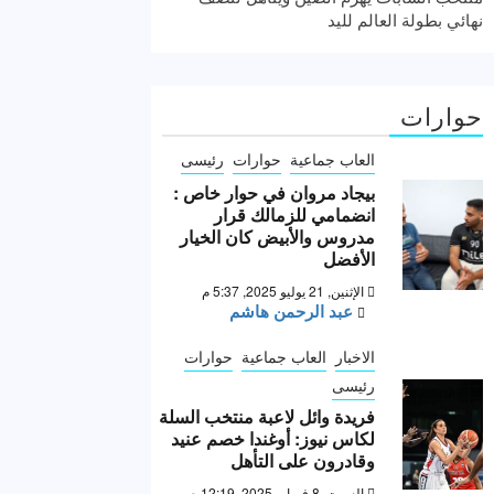
نهائي بطولة العالم لليد
حوارات
العاب جماعية
حوارات
رئيسى
بيجاد مروان في حوار خاص :
انضمامي للزمالك قرار
مدروس والأبيض كان الخيار
الأفضل
الإثنين, 21 يوليو 2025, 5:37 م
عبد الرحمن هاشم
الاخبار
العاب جماعية
حوارات
رئيسى
فريدة وائل لاعبة منتخب السلة
لكاس نيوز: أوغندا خصم عنيد
وقادرون على التأهل
السبت, 8 فبراير 2025, 12:19 ص