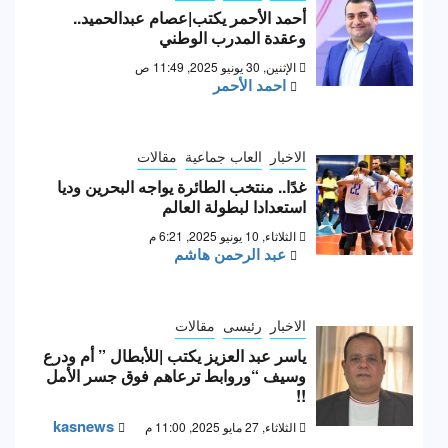
أحمد الأحمر يكتب|عصام عبدالحميد..
وعقدة المدرب الوطني
الإثنين, 30 يونيو 2025, 11:49 ص
احمد الأحمر
الاخبار
العاب جماعية
مقالات
غدًا.. منتخب الطائرة يواجه البحرين وديا
استعدادا لبطولة العالم
الثلاثاء, 10 يونيو 2025, 6:21 م
عبد الرحمن هاشم
الاخبار
رئيسى
مقالات
ياسر عبد العزيز يكتب |للأبطال ” أم ودرع
وسيف “وروابط ترعاهم فوق جسر الأمل
!!
kasnews
الثلاثاء, 27 مايو 2025, 11:00 م