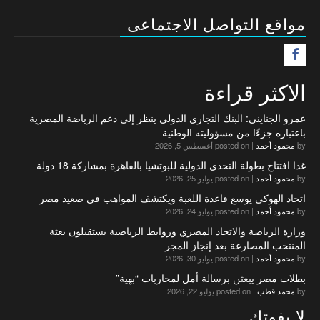
مواقع التواصل الاجتماعى
F
الاكثر قراءة
عمرو الجنايني: البنك التجاري الدولي ينظر إلى دعم الرياضة المصرية
باعتباره جزءًا من مسؤوليته الوطنية
by
محمود أحمد
|
posted on أغسطس 5, 2026
غدا افتتاح بطولة التحدي الدولية للبوتشيا بالقاهرة بمشاركة 18 دولة
by
محمود أحمد
|
posted on يوليو 25, 2026
اتحاد الهوكي يوسع قاعدة اللعبة ويكتشف المواهب في صعيد مصر
by
محمود أحمد
|
posted on يوليو 24, 2026
وزارة الرياضة والاتحاد المصري وروابط الرياضية يستقبلون بعثة
المنتخب المصارعة بعد إنجاز المجر
by
محمود أحمد
|
posted on يوليو 30, 2026
بطلات مصر يبعثن برسالة أمل لمحاربات “بهية”
by
محمد قطب
|
posted on يوليو 22, 2026
لا يفوتك