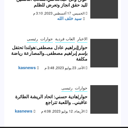
لليد حقق انجاز وتعرض للظلم
الخميس, 17 أغسطس 2023, 3:10 م
سيد خلف الله
الاخبار
العاب فردية
حوارات
رئيسى
حوار|إبراهيم عادل مصطفى:هولندا تحتفل
بإسم إبراهيم مصطفى..والمصارعة رياضة
مكلفة
kasnews
الأحد, 23 يوليو 2023, 3:48 م
حوارات
رئيسى
حوار|هادية حسني: اتحاد الريشة الطائرة
عاقبني.. واللعبة تتراجع
kasnews
الأربعاء, 12 يوليو 2023, 4:08 م