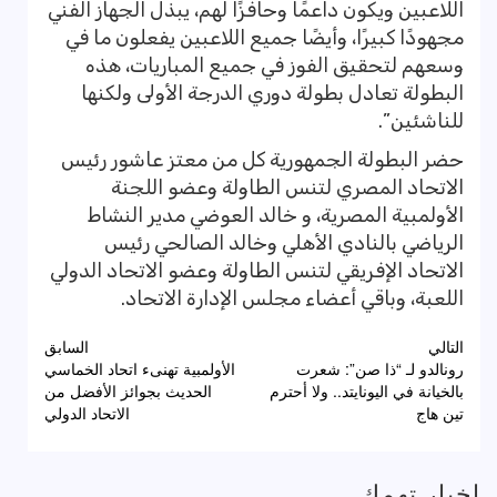
اللاعبين ويكون داعمًا وحافزًا لهم، يبذل الجهاز الفني
مجهودًا كبيرًا، وأيضًا جميع اللاعبين يفعلون ما في
وسعهم لتحقيق الفوز في جميع المباريات، هذه
البطولة تعادل بطولة دوري الدرجة الأولى ولكنها
للناشئين”.
حضر البطولة الجمهورية كل من معتز عاشور رئيس
الاتحاد المصري لتنس الطاولة وعضو اللجنة
الأولمبية المصرية، و خالد العوضي مدير النشاط
الرياضي بالنادي الأهلي وخالد الصالحي رئيس
الاتحاد الإفريقي لتنس الطاولة وعضو الاتحاد الدولي
اللعبة، وباقي أعضاء مجلس الإدارة الاتحاد.
تصفّح
التالي
السابق
رونالدو لـ “ذا صن”: شعرت
الأولمبية تهنىء اتحاد الخماسي
المقالات
بالخيانة في اليونايتد.. ولا أحترم
الحديث بجوائز الأفضل من
تين هاج
الاتحاد الدولي
اخبار تهمك