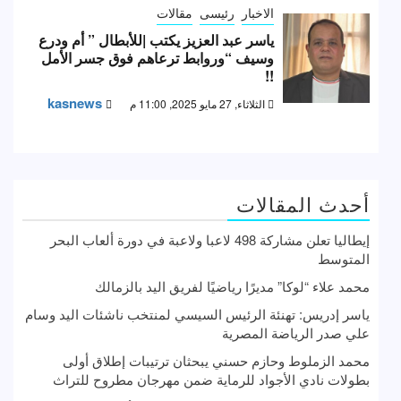
الاخبار
رئيسى
مقالات
ياسر عبد العزيز يكتب |للأبطال ” أم ودرع
وسيف “وروابط ترعاهم فوق جسر الأمل
!!
kasnews
الثلاثاء, 27 مايو 2025, 11:00 م
أحدث المقالات
إيطاليا تعلن مشاركة 498 لاعبا ولاعبة في دورة ألعاب البحر
المتوسط
محمد علاء “لوكا” مديرًا رياضيًا لفريق اليد بالزمالك
ياسر إدريس: تهنئة الرئيس السيسي لمنتخب ناشئات اليد وسام
علي صدر الرياضة المصرية
محمد الزملوط وحازم حسني يبحثان ترتيبات إطلاق أولى
بطولات نادي الأجواد للرماية ضمن مهرجان مطروح للتراث