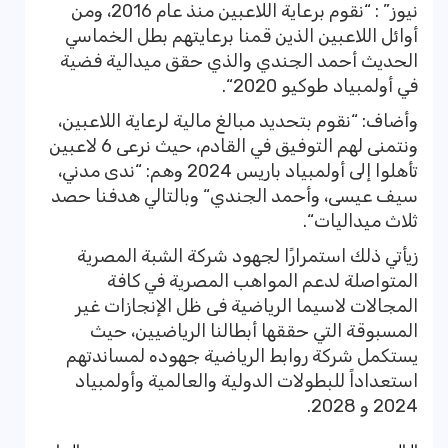
نيوز” : “نقوم برعاية اللاعبين منذ عام 2016، ومن
أوائل اللاعبين الذين قمنا برعايتهم بطل الخماسي
الحديث أحمد الجندي والذي حقق ميدالية فضية
في أولمبياد طوكيو 2020“.
وأضاف: “نقوم بتحديد مبالغ مالية لرعاية اللاعبين،
ونتمنى لهم التوفيق في القادم، حيث نرعى 6 لاعبين
تأهلوا إلى أولمبياد باريس 2024 وهم: “ندى مدني،
سيف عيسى، وأحمد الجندي“ وبالتالي هدفنا حصد
ثلاث ميداليات“.
زيأتي ذلك استمرارًا لجهود شركة الشبة المصرية
المتواصلة لدعم المواهب المصرية في كافة
المجالات لاسيما الرياضية فى ظل الإنجازات غير
المسبوقة التي حققها أبطالنا الرياضيين، حيث
يستكمل شركة روابط الرياضية جهوده لمساندتهم
استعداداً للبطولات الدولية والعالمية وأولمبياد
2024 و 2028.