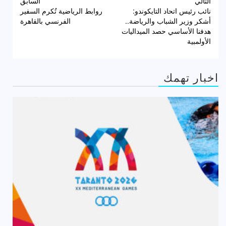
تصفّح
التالي
السابق
نائب رئيس اتحاد التايكوندو:
روابط الرياضية تُكرم السفير
المقالات
أشكر وزير الشباب والرياضة..
الفرنسي بالقاهرة
هدفنا الأساسي حصد الميداليات
الأولمبية
اخبار تهمك