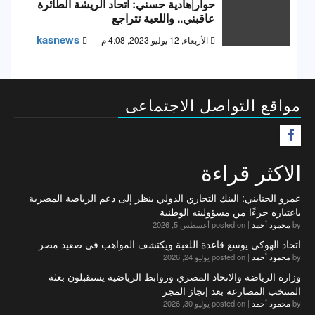
حوار|هادية حسني: اتحاد الريشة الطائرة
عاقبني.. واللعبة تتراجع
kasnews
الأربعاء, 12 يوليو 2023, 4:08 م
مواقع التواصل الاجتماعى
F
الاكثر قراءة
عمرو الجنايني: البنك التجاري الدولي ينظر إلى دعم الرياضة المصرية
باعتباره جزءًا من مسؤوليته الوطنية
by
محمود أحمد
|
posted on أغسطس 5, 2026
اتحاد الهوكي يوسع قاعدة اللعبة ويكتشف المواهب في صعيد مصر
by
محمود أحمد
|
posted on يوليو 24, 2026
وزارة الرياضة والاتحاد المصري وروابط الرياضية يستقبلون بعثة
المنتخب المصارعة بعد إنجاز المجر
by
محمود أحمد
|
posted on يوليو 30, 2026