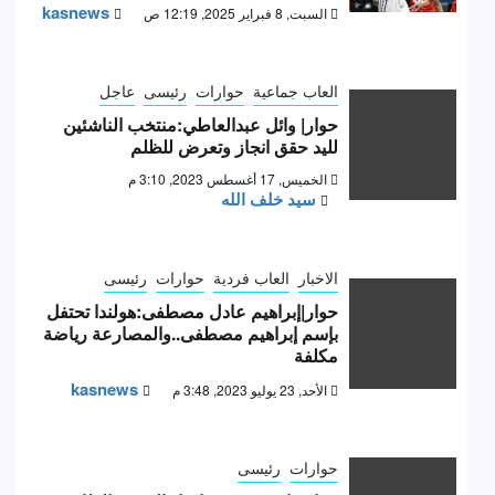
kasnews
السبت, 8 فبراير 2025, 12:19 ص
العاب جماعية
حوارات
رئيسى
عاجل
حوار| وائل عبدالعاطي:منتخب الناشئين
لليد حقق انجاز وتعرض للظلم
الخميس, 17 أغسطس 2023, 3:10 م
سيد خلف الله
الاخبار
العاب فردية
حوارات
رئيسى
حوار|إبراهيم عادل مصطفى:هولندا تحتفل
بإسم إبراهيم مصطفى..والمصارعة رياضة
مكلفة
kasnews
الأحد, 23 يوليو 2023, 3:48 م
حوارات
رئيسى