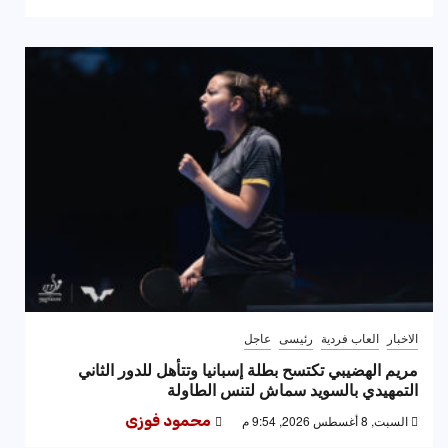
الاخبار
العاب فردية
رئيسى
عاجل
مريم الهضيبي تكتسح بطلة إسبانيا وتتأهل للدور الثاني
التمهيدي بالسويد سماش لتنس الطاولة
السبت, 8 أغسطس 2026, 9:54 م
محمود فوزى