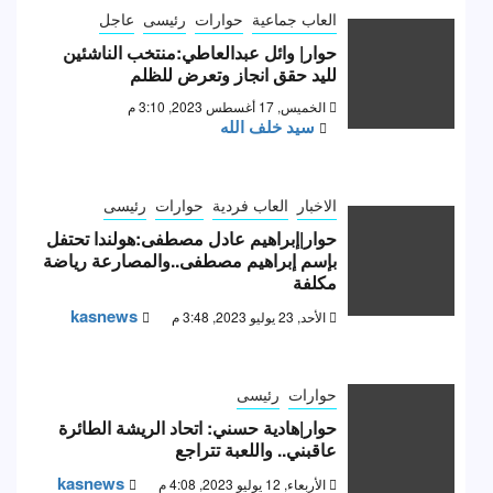
العاب جماعية
حوارات
رئيسى
عاجل
حوار| وائل عبدالعاطي:منتخب الناشئين
لليد حقق انجاز وتعرض للظلم
الخميس, 17 أغسطس 2023, 3:10 م
سيد خلف الله
الاخبار
العاب فردية
حوارات
رئيسى
حوار|إبراهيم عادل مصطفى:هولندا تحتفل
بإسم إبراهيم مصطفى..والمصارعة رياضة
مكلفة
kasnews
الأحد, 23 يوليو 2023, 3:48 م
حوارات
رئيسى
حوار|هادية حسني: اتحاد الريشة الطائرة
عاقبني.. واللعبة تتراجع
kasnews
الأربعاء, 12 يوليو 2023, 4:08 م