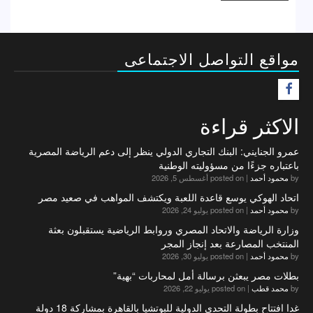
مواقع التواصل الاجتماعى
F
الاكثر قراءة
عمرو الجنايني: البنك التجاري الدولي ينظر إلى دعم الرياضة المصرية
باعتباره جزءًا من مسؤوليته الوطنية
by
محمود أحمد
|
posted on أغسطس 5, 2026
اتحاد الهوكي يوسع قاعدة اللعبة ويكتشف المواهب في صعيد مصر
by
محمود أحمد
|
posted on يوليو 24, 2026
وزارة الرياضة والاتحاد المصري وروابط الرياضية يستقبلون بعثة
المنتخب المصارعة بعد إنجاز المجر
by
محمود أحمد
|
posted on يوليو 30, 2026
بطلات مصر يبعثن برسالة أمل لمحاربات “بهية”
by
محمد قطب
|
posted on يوليو 22, 2026
غدا افتتاح بطولة التحدي الدولية للبوتشيا بالقاهرة بمشاركة 18 دولة