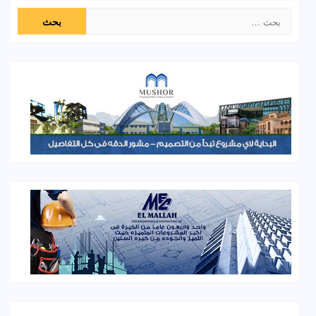
البحث
عن: