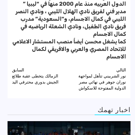
الدول العربيه منذ عام 2000 منها في “ليبيا ”
مدير فني لفريق نادي الهلال الليبي ، ونادي النصر
الليبي في كمال الاجسام، و”السعودية” مدرب
فريق نادي الطفيل، ونادي الشعلة الرياضيه في
كمال الاجسام
كما يشغل محسن أيضاً منصب المستشار الاعلامي
للاتحاد المصري والعربي والافريقي لكمال
الاجسام
تصفّح
التالي
السابق
نور الشربيني تتأهل لمواجهة
الزمالك يتخطى عقبة طلائع
المقالات
نوران جوهر في نهائي مصر
الجيش بدوري محترفي اليد
الدولية المفتوحة للاسكواش
اخبار تهمك