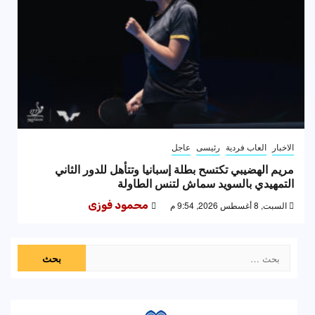
الاخبار
العاب فردية
رئيسى
عاجل
مريم الهضيبي تكتسح بطلة إسبانيا وتتأهل للدور الثاني
التمهيدي بالسويد سماش لتنس الطاولة
السبت, 8 أغسطس 2026, 9:54 م
محمود فوزى
البحث
عن: