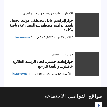
الاخبار
العاب فردية
حوارات
رئيسى
حوار|إبراهيم عادل مصطفى:هولندا تحتفل
بإسم إبراهيم مصطفى..والمصارعة رياضة
مكلفة
kasnews
الأحد, 23 يوليو 2023, 3:48 م
حوارات
رئيسى
حوار|هادية حسني: اتحاد الريشة الطائرة
عاقبني.. واللعبة تتراجع
kasnews
الأربعاء, 12 يوليو 2023, 4:08 م
مواقع التواصل الاجتماعى
F