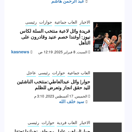
عبد الرحمن هاشم
الاخبار
العاب جماعية
حوارات
رئيسى
فريدة وائل لاعبة منتخب السلة لكاس
نيوز: أوغندا خصم عنيد وقادرون على
التأهل
kasnews
السبت, 8 فبراير 2025, 12:19 ص
العاب جماعية
حوارات
رئيسى
عاجل
حوار| وائل عبدالعاطي:منتخب الناشئين
لليد حقق انجاز وتعرض للظلم
الخميس, 17 أغسطس 2023, 3:10 م
سيد خلف الله
الاخبار
العاب فردية
حوارات
رئيسى
حوار|إبراهيم عادل مصطفى:هولندا تحتفل