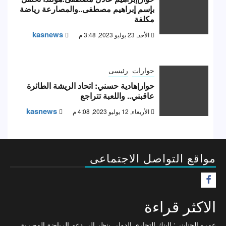
بإسم إبراهيم مصطفى..والمصارعة رياضة
مكلفة
kasnews
الأحد, 23 يوليو 2023, 3:48 م
حوارات
رئيسى
حوار|هادية حسني: اتحاد الريشة الطائرة
عاقبني.. واللعبة تتراجع
kasnews
الأربعاء, 12 يوليو 2023, 4:08 م
مواقع التواصل الاجتماعى
F
الاكثر قراءة
عمرو الجنايني: البنك التجاري الدولي ينظر إلى دعم الرياضة المصرية