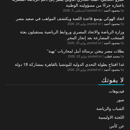
باعتباره جزءًا من مسؤوليته الوطنية
by
محمود أحمد
|
posted on أغسطس 5, 2026
اتحاد الهوكي يوسع قاعدة اللعبة ويكتشف المواهب في صعيد مصر
by
محمود أحمد
|
posted on يوليو 24, 2026
وزارة الرياضة والاتحاد المصري وروابط الرياضية يستقبلون بعثة
المنتخب المصارعة بعد إنجاز المجر
by
محمود أحمد
|
posted on يوليو 30, 2026
بطلات مصر يبعثن برسالة أمل لمحاربات “بهية”
by
محمد قطب
|
posted on يوليو 22, 2026
غدا افتتاح بطولة التحدي الدولية للبوتشيا بالقاهرة بمشاركة 18 دولة
by
محمود أحمد
|
posted on يوليو 25, 2026
لا يفوتك
فيديوهات
صور
الشباب والرياضة
اللجنة الاوليمبية
عن كأس