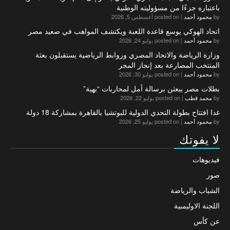
باعتباره جزءًا من مسؤوليته الوطنية
by
محمود أحمد
|
posted on أغسطس 5, 2026
اتحاد الهوكي يوسع قاعدة اللعبة ويكتشف المواهب في صعيد مصر
by
محمود أحمد
|
posted on يوليو 24, 2026
وزارة الرياضة والاتحاد المصري وروابط الرياضية يستقبلون بعثة
المنتخب المصارعة بعد إنجاز المجر
by
محمود أحمد
|
posted on يوليو 30, 2026
بطلات مصر يبعثن برسالة أمل لمحاربات “بهية”
by
محمد قطب
|
posted on يوليو 22, 2026
غدا افتتاح بطولة التحدي الدولية للبوتشيا بالقاهرة بمشاركة 18 دولة
by
محمود أحمد
|
posted on يوليو 25, 2026
لا يفوتك
فيديوهات
صور
الشباب والرياضة
اللجنة الاوليمبية
عن كأس