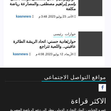
بإسم إبراهيم مصطفى..والمصارعة رياضة
مكلفة
kasnews
الأحد, 23 يوليو 2023, 3:48 م
حوارات
رئيسى
حوار|هادية حسني: اتحاد الريشة الطائرة
عاقبني.. واللعبة تتراجع
kasnews
الأربعاء, 12 يوليو 2023, 4:08 م
مواقع التواصل الاجتماعى
F
الاكثر قراءة
عمرو الجنايني: البنك التجاري الدولي ينظر إلى دعم الرياضة المصرية