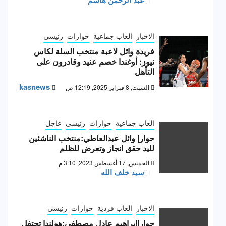
الاخبار
العاب جماعية
حوارات
رئيسى
فريدة وائل لاعبة منتخب السلة لكاس
نيوز: أوغندا خصم عنيد وقادرون على
التأهل
kasnews
السبت, 8 فبراير 2025, 12:19 ص
العاب جماعية
حوارات
رئيسى
عاجل
حوار| وائل عبدالعاطي:منتخب الناشئين
لليد حقق انجاز وتعرض للظلم
الخميس, 17 أغسطس 2023, 3:10 م
سيد خلف الله
الاخبار
العاب فردية
حوارات
رئيسى
حوار|إبراهيم عادل مصطفى:هولندا تحتفل