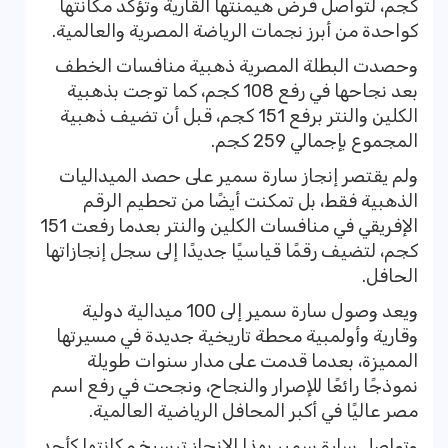
كجم، لتواصل فرض هيمنتها القارية وتؤكد مكانتها
كواحدة من أبرز نجمات الرياضة المصرية والعالمية.
وحصدت البطلة المصرية ذهبية منافسات الخطف
بعد نجاحها في رفع 108 كجم، كما توجت بذهبية
الكلين والنتر برفع 151 كجم، قبل أن تضيف ذهبية
المجموع بإجمالي 259 كجم.
ولم يقتصر إنجاز سارة سمير على حصد الميداليات
الذهبية فقط، بل تمكنت أيضًا من تحطيم الرقم
الإفريقي في منافسات الكلين والنتر بعدما رفعت 151
كجم، لتضيف رقمًا قياسيًا جديدًا إلى سجل إنجازاتها
الحافل.
ويعد وصول سارة سمير إلى 100 ميدالية دولية
وقارية وأولمبية محطة تاريخية جديدة في مسيرتها
المميزة، بعدما قدمت على مدار سنوات طويلة
نموذجًا رائعًا للإصرار والنجاح، ونجحت في رفع اسم
مصر عاليًا في أكبر المحافل الرياضية العالمية.
وتواصل سارة سمير بهذا الإنجاز ترسيخ مكانتها كأحد