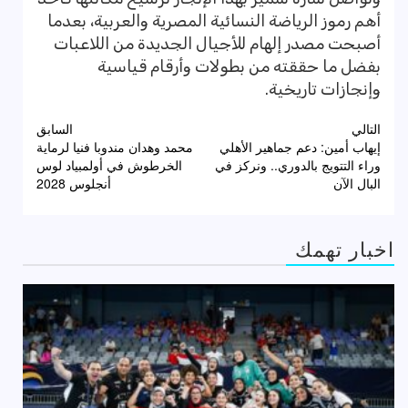
أهم رموز الرياضة النسائية المصرية والعربية، بعدما
أصبحت مصدر إلهام للأجيال الجديدة من اللاعبات
بفضل ما حققته من بطولات وأرقام قياسية
وإنجازات تاريخية.
تصفّح
التالي
السابق
إيهاب أمين: دعم جماهير الأهلي
محمد وهدان مندوبا فنيا لرماية
المقالات
وراء التتويج بالدوري.. ونركز في
الخرطوش في أولمبياد لوس
البال الآن
أنجلوس 2028
اخبار تهمك