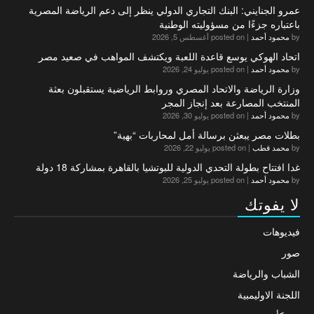
عمرو الجنايني: البنك التجاري الدولي ينظر إلى دعم الرياضة المصرية
باعتباره جزءًا من مسؤوليته الوطنية
by
محمود أحمد
|
posted on أغسطس 5, 2026
اتحاد الهوكي يوسع قاعدة اللعبة ويكتشف المواهب في صعيد مصر
by
محمود أحمد
|
posted on يوليو 24, 2026
وزارة الرياضة والاتحاد المصري وروابط الرياضية يستقبلون بعثة
المنتخب المصارعة بعد إنجاز المجر
by
محمود أحمد
|
posted on يوليو 30, 2026
بطلات مصر يبعثن برسالة أمل لمحاربات “بهية”
by
محمد قطب
|
posted on يوليو 22, 2026
غدا افتتاح بطولة التحدي الدولية للبوتشيا بالقاهرة بمشاركة 18 دولة
by
محمود أحمد
|
posted on يوليو 25, 2026
لا يفوتك
فيديوهات
صور
الشباب والرياضة
اللجنة الاوليمبية