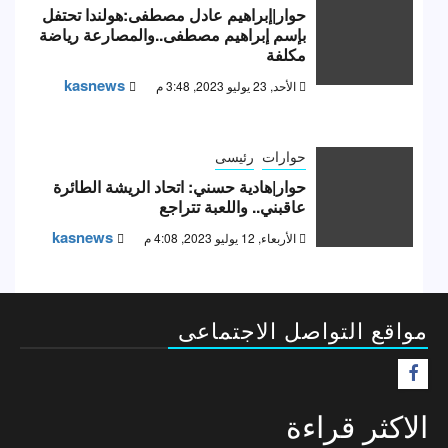
حوار|إبراهيم عادل مصطفى:هولندا تحتفل
بإسم إبراهيم مصطفى..والمصارعة رياضة
مكلفة
kasnews
الأحد, 23 يوليو 2023, 3:48 م
حوارات
رئيسى
حوار|هادية حسني: اتحاد الريشة الطائرة
عاقبني.. واللعبة تتراجع
kasnews
الأربعاء, 12 يوليو 2023, 4:08 م
مواقع التواصل الاجتماعى
F
الاكثر قراءة