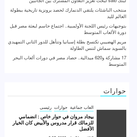
لبنك saib لبحث تعزيز التعاون المشترك بين الجانبين
منتخب الناشئات يلتقي الدنمارك لحصد برونزية تاريخية ببطولة
العالم لليد
بتوجيهات رئيس اللجنة الأولمبية.. اجتماع حاسم لبعثة مصر قبل
دورة الألعاب المتوسط
مريم الهضيبي تكتسح بطلة إسبانيا وتتأهل للدور الثاني التمهيدي
بالسويد سماش لتنس الطاولة
17 مشاركة و620 ميدالية.. حصاد مصر في دورات ألعاب البحر
المتوسط
حوارات
العاب جماعية
حوارات
رئيسى
بيجاد مروان في حوار خاص : انضمامي
للزمالك قرار مدروس والأبيض كان الخيار
الأفضل