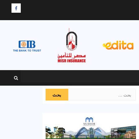
F
البحث
عن: