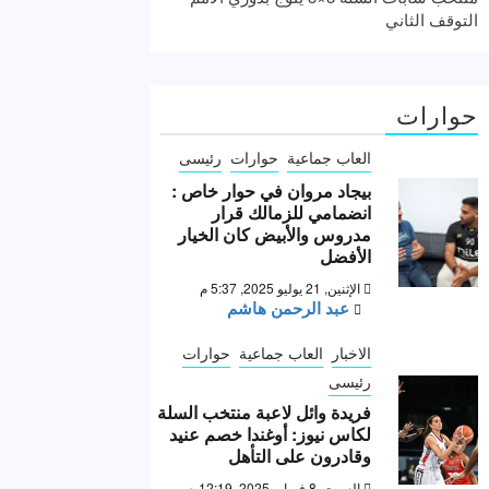
التوقف الثاني
حوارات
العاب جماعية
حوارات
رئيسى
بيجاد مروان في حوار خاص :
انضمامي للزمالك قرار
مدروس والأبيض كان الخيار
الأفضل
الإثنين, 21 يوليو 2025, 5:37 م
عبد الرحمن هاشم
الاخبار
العاب جماعية
حوارات
رئيسى
فريدة وائل لاعبة منتخب السلة
لكاس نيوز: أوغندا خصم عنيد
وقادرون على التأهل
السبت, 8 فبراير 2025, 12:19 ص