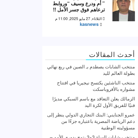
” أم ودرع وسيف “وروابط
ترعاهم فوق جسر الأمل !!
الثلاثاء, 27 مايو 2025, 11:00 م
kasnews
أحدث المقالات
منتخب الشابات يصطدم بـ الصين في ربع نهائي
بطولة العالم لليد
منتخب الناشئين يكتسح نيجيريا في افتتاح
مشواره بالأفروباسكت
الزمالك يعلن التعاقد مع باسم السبكي مديرًا
فنيًا للفريق الأول لكرة اليد
عمرو الجنايني: البنك التجاري الدولي ينظر إلى
دعم الرياضة المصرية باعتباره جزءًا من
مسؤوليته الوطنية
منتخب شابات السلة 3×3 يتوج بدوري الأمم –