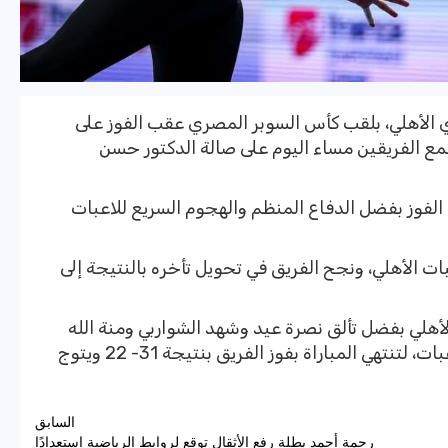
دي الأهلي، بلقب كأس السوبر المصري عقب الفوز على
 اللقاء الذي جمع ‏الفريقين مساء اليوم على صالة الدكتور حسن
ا الفوز بفضل الدفاع المنظم والهجوم السريع للاعبات
بات الأهلي، ونجح الفريق في تحويل تأخره بالنتيجة إلى
لأهلي بفضل تألق نصرة عيد وشهد الشواربي ومنة الله
سيد، واستمر الأداء المميز من جانب ‏اللاعبات، لتنتهي المباراة بفوز الفريق بنتيجة 31- 22 ويتوج
السابق
رحمة أحمد بطلة رفع الأثقال توقع لروابط الرياضية استعدادًا