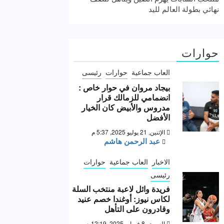
نهائي بطولة العالم لليد
حوارات
العاب جماعية
حوارات
رئيسى
بيجاد مروان في حوار خاص :
انضمامي للزمالك قرار
مدروس والأبيض كان الخيار
الأفضل
الإثنين, 21 يوليو 2025, 5:37 م
عبد الرحمن هاشم
الاخبار
العاب جماعية
حوارات
رئيسى
فريدة وائل لاعبة منتخب السلة
لكاس نيوز: أوغندا خصم عنيد
وقادرون على التأهل
السبت, 8 فبراير 2025, 12:19 ص