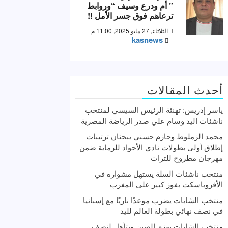
” أم ودرع وسيف “وروابط
ترعاهم فوق جسر الأمل !!
الثلاثاء, 27 مايو 2025, 11:00 م
kasnews
أحدث المقالات
ياسر إدريس: تهنئة الرئيس السيسي لمنتخب
ناشئات اليد وسام علي صدر الرياضة المصرية
محمد الزملوط وحازم حسني يبحثان ترتيبات
إطلاق أولى بطولات نادي الأجواد للرماية ضمن
مهرجان مطروح للتراث
منتخب ناشئات السلة يستهل مشواره في
الأفروباسكت بفوز كبير على المغرب
منتخب الشابات يضرب موعدًا ناريًا مع إسبانيا
في نصف نهائي بطولة العالم لليد
منتخب الشابات يهزم الصين ويتأهل لنصف