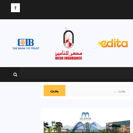
F
البحث
عن: