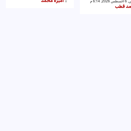
اميرة محمد
 6:14 م
د قطب