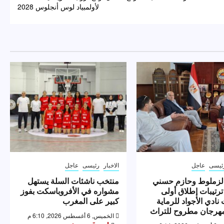
لأولمبياد لوس أنجلوس 2028
ئيسى
عاجل
الاخبار
رئيسى
عاجل
لزملوط وحازم حسني
منتخب ناشئات السلة يستهل
ترتيبات إطلاق أولى
مشواره في الأفروباسكت بفوز
نادي الأجواد للرماية
كبير على المغرب
رجان مطروح للتراث
الخميس, 6 أغسطس 2026, 6:10 م