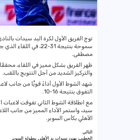
توج الفريق الأول لكرة اليد سيدات بالنا
سموحة بنتيجة 31-22، في
مصطفى.‏‎ ‎
‏‎ظهر الفريق بشكل مميز في اللقاء، محققً
والتركيز الشديد من أجل التتويج ‏باللقب.
شهد الشوط الأول أداءً قويًّا من جانب لاع
التفوق بنتيجة 16-10‏‎.‎
مع انطلاقة الشوط الثاني تفوقت لاعبات ا
الأهلي بكأس السوبر.‏
تصفّح
التالي
الخطيب يهنئ سيدات يد الأهلي ببطولة السوبر