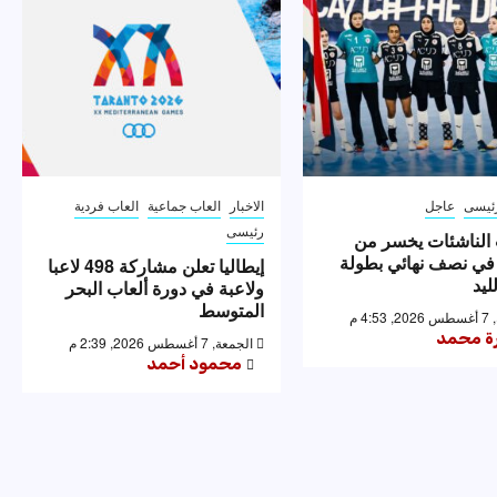
ئيسى
عاجل
الاخبار
العاب جماعية
العاب فردية
رئيسى
الناشئات يخسر من
 في نصف نهائي بطولة
إيطاليا تعلن مشاركة 498 لاعبا
ليد
ولاعبة في دورة ألعاب البحر
المتوسط
4: م
رة محمد
الجمعة, 7 أغسطس 2026, 2:39 م
محمود أحمد