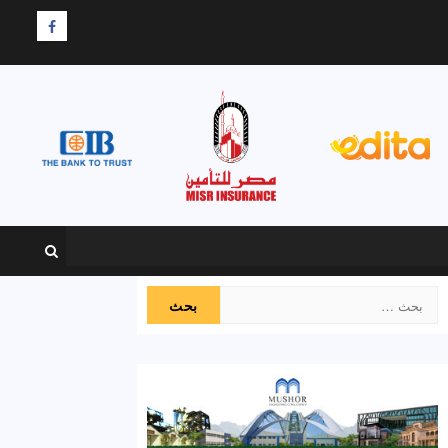
F
البحث
عن: