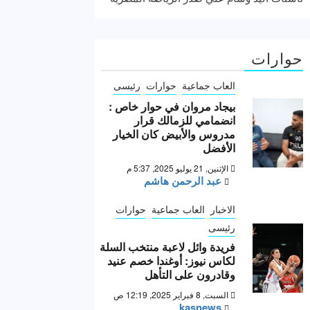
حوارات
العاب جماعية
حوارات
رئيسى
بيجاد مروان في حوار خاص :
انضمامي للزمالك قرار
مدروس والأبيض كان الخيار
الأفضل
الإثنين, 21 يوليو 2025, 5:37 م
عبد الرحمن هاشم
الاخبار
العاب جماعية
حوارات
رئيسى
فريدة وائل لاعبة منتخب السلة
لكاس نيوز: أوغندا خصم عنيد
وقادرون على التأهل
السبت, 8 فبراير 2025, 12:19 ص
kasnews