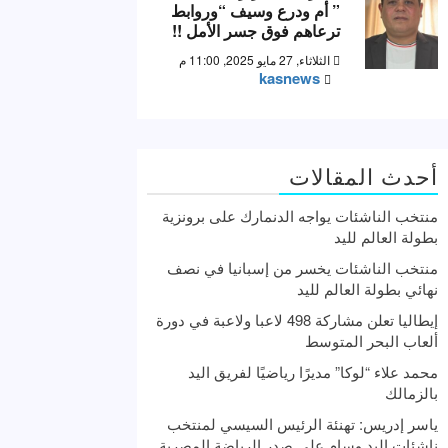
” أم ودرع وسيف “وروابط
ترعاهم فوق جسر الأمل !!
الثلاثاء, 27 مايو 2025, 11:00 م
kasnews
أحدث المقالات
منتخب الناشئات يواجه الدنمارك على برونزية
بطولة العالم لليد
منتخب الناشئات يخسر من إسبانيا في نصف
نهائي بطولة العالم لليد
إيطاليا تعلن مشاركة 498 لاعبا ولاعبة في دورة
ألعاب البحر المتوسط
محمد علاء “لوكا” مديرًا رياضيًا لفريق اليد
بالزمالك
ياسر إدريس: تهنئة الرئيس السيسي لمنتخب
ناشئات اليد وسام علي صدر الرياضة المصرية