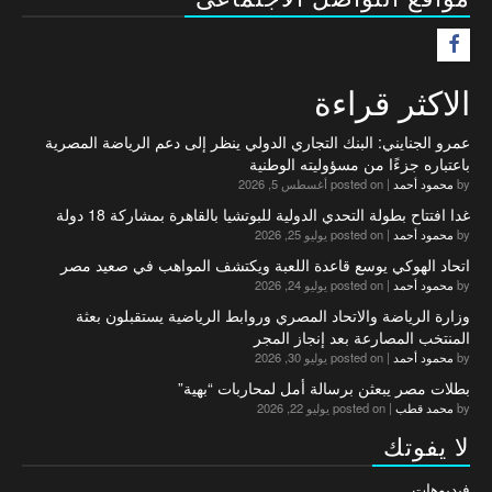
F
الاكثر قراءة
عمرو الجنايني: البنك التجاري الدولي ينظر إلى دعم الرياضة المصرية
باعتباره جزءًا من مسؤوليته الوطنية
by
محمود أحمد
|
posted on أغسطس 5, 2026
غدا افتتاح بطولة التحدي الدولية للبوتشيا بالقاهرة بمشاركة 18 دولة
by
محمود أحمد
|
posted on يوليو 25, 2026
اتحاد الهوكي يوسع قاعدة اللعبة ويكتشف المواهب في صعيد مصر
by
محمود أحمد
|
posted on يوليو 24, 2026
وزارة الرياضة والاتحاد المصري وروابط الرياضية يستقبلون بعثة
المنتخب المصارعة بعد إنجاز المجر
by
محمود أحمد
|
posted on يوليو 30, 2026
بطلات مصر يبعثن برسالة أمل لمحاربات “بهية”
by
محمد قطب
|
posted on يوليو 22, 2026
لا يفوتك
فيديوهات