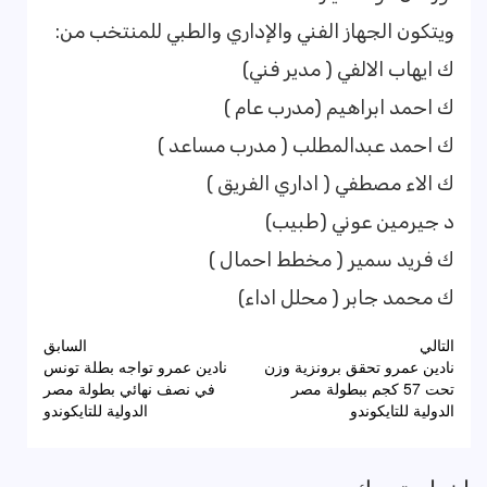
ويتكون الجهاز الفني والإداري والطبي للمنتخب من:
ك ايهاب الالفي ( مدير فني)
ك احمد ابراهيم (مدرب عام )
ك احمد عبدالمطلب ( مدرب مساعد )
ك الاء مصطفي ( اداري الفريق )
د جيرمين عوني (طبيب)
ك فريد سمير ( مخطط احمال )
ك محمد جابر ( محلل اداء)
تصفّح
التالي
السابق
نادين عمرو تحقق برونزية وزن
نادين عمرو تواجه بطلة تونس
المقالات
تحت 57 كجم ببطولة مصر
في نصف نهائي بطولة مصر
الدولية للتايكوندو
الدولية للتايكوندو