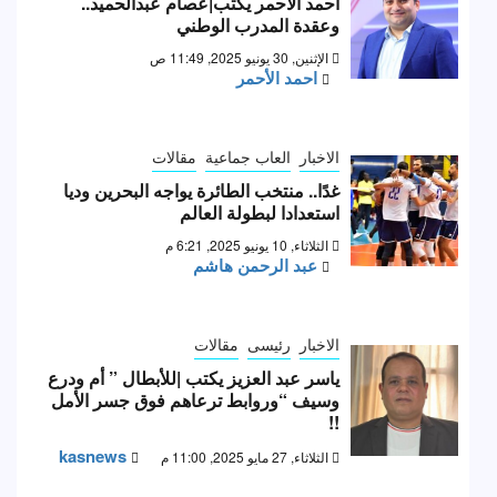
أحمد الأحمر يكتب|عصام عبدالحميد..
وعقدة المدرب الوطني
الإثنين, 30 يونيو 2025, 11:49 ص
احمد الأحمر
الاخبار
العاب جماعية
مقالات
غدًا.. منتخب الطائرة يواجه البحرين وديا
استعدادا لبطولة العالم
الثلاثاء, 10 يونيو 2025, 6:21 م
عبد الرحمن هاشم
الاخبار
رئيسى
مقالات
ياسر عبد العزيز يكتب |للأبطال ” أم ودرع
وسيف “وروابط ترعاهم فوق جسر الأمل
!!
kasnews
الثلاثاء, 27 مايو 2025, 11:00 م