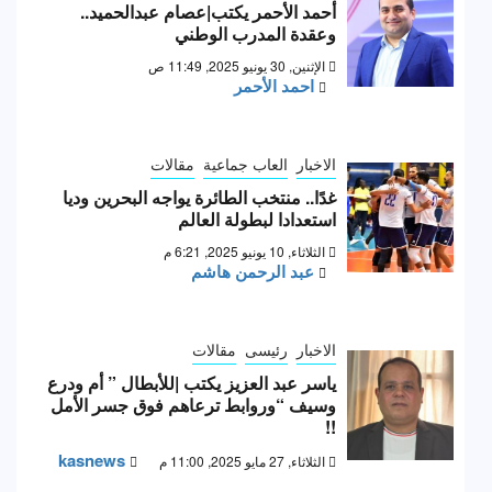
أحمد الأحمر يكتب|عصام عبدالحميد..
وعقدة المدرب الوطني
الإثنين, 30 يونيو 2025, 11:49 ص
احمد الأحمر
الاخبار
العاب جماعية
مقالات
غدًا.. منتخب الطائرة يواجه البحرين وديا
استعدادا لبطولة العالم
الثلاثاء, 10 يونيو 2025, 6:21 م
عبد الرحمن هاشم
الاخبار
رئيسى
مقالات
ياسر عبد العزيز يكتب |للأبطال ” أم ودرع
وسيف “وروابط ترعاهم فوق جسر الأمل
!!
kasnews
الثلاثاء, 27 مايو 2025, 11:00 م