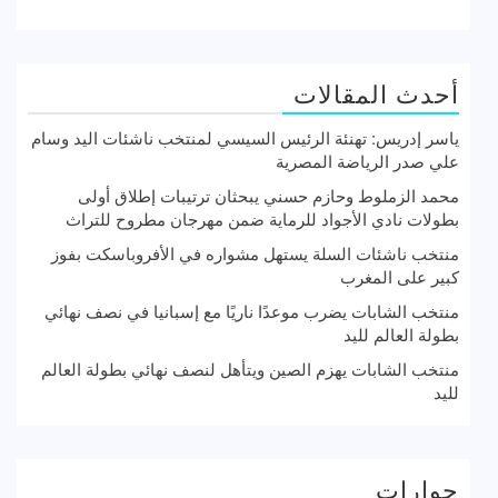
أحدث المقالات
ياسر إدريس: تهنئة الرئيس السيسي لمنتخب ناشئات اليد وسام
علي صدر الرياضة المصرية
محمد الزملوط وحازم حسني يبحثان ترتيبات إطلاق أولى
بطولات نادي الأجواد للرماية ضمن مهرجان مطروح للتراث
منتخب ناشئات السلة يستهل مشواره في الأفروباسكت بفوز
كبير على المغرب
منتخب الشابات يضرب موعدًا ناريًا مع إسبانيا في نصف نهائي
بطولة العالم لليد
منتخب الشابات يهزم الصين ويتأهل لنصف نهائي بطولة العالم
لليد
حوارات