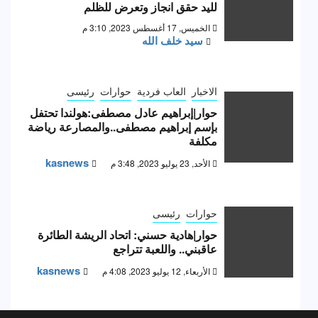
لليد حقق انجاز وتعرض للظلم
الخميس, 17 أغسطس 2023, 3:10 م
سيد خلف الله
الاخبار
العاب فردية
حوارات
رئيسى
حوار|إبراهيم عادل مصطفى:هولندا تحتفل
بإسم إبراهيم مصطفى..والمصارعة رياضة
مكلفة
kasnews
الأحد, 23 يوليو 2023, 3:48 م
حوارات
رئيسى
حوار|هادية حسني: اتحاد الريشة الطائرة
عاقبني.. واللعبة تتراجع
kasnews
الأربعاء, 12 يوليو 2023, 4:08 م