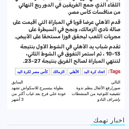
اللقاء الذي جمع الفريقين في الدور ربع النهائي
من منافسات كأس مصر.
قدم الأهلي عرضا قويا في المباراة التي أقيمت على
صالة نادي الزمالك، ونجح في السيطرة على
مجريات اللعب ليحقق فوزا مستحقا على الأبيض.
تقدم شباب يد الأهلي في الشوط الأول بنتيجة
13-10 ، ثم استمر التفوق في الشوط الثاني،
لتنتهي المباراة لصالح الفريق بنتيجة 27-23.
Tags:
اتحاد كرة اليد
الأهلي
الزمالك
كأس مصر لكرة اليد
تصفّح
التالي
السابق
صور|رفع الأثقال ينظم ندوة
بطولة بيتسبرج للاسكواش تشهد
المقالات
تثقيفيه للتوعية من المنشطات
عودة علي فرج بعد غياب أكثر من
بإشراف النادو
3 أشهر
اخبار تهمك