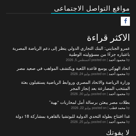
مواقع التواصل الاجتماعى
F
الاكثر قراءة
عمرو الجنايني: البنك التجاري الدولي ينظر إلى دعم الرياضة المصرية
باعتباره جزءًا من مسؤوليته الوطنية
by
محمود أحمد
|
posted on أغسطس 5, 2026
اتحاد الهوكي يوسع قاعدة اللعبة ويكتشف المواهب في صعيد مصر
by
محمود أحمد
|
posted on يوليو 24, 2026
وزارة الرياضة والاتحاد المصري وروابط الرياضية يستقبلون بعثة
المنتخب المصارعة بعد إنجاز المجر
by
محمود أحمد
|
posted on يوليو 30, 2026
بطلات مصر يبعثن برسالة أمل لمحاربات “بهية”
by
محمد قطب
|
posted on يوليو 22, 2026
غدا افتتاح بطولة التحدي الدولية للبوتشيا بالقاهرة بمشاركة 18 دولة
by
محمود أحمد
|
posted on يوليو 25, 2026
لا يفوتك