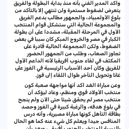
واكد المدير الفني بأنه منذ بداية البطولة والفريق
يتعرض لضغوط مستمرة ولن تنتهي إلا بالتأكد من
بلوغ الأولمبياد، والجمهور مطالب بدعم الفريق
والمجموعة الحالية التي ستشكل قوام المنتخب
الأول في المرحلة المقبلة، مشددا على أن بطولة
الكبار في مصر والخروج المبكر كان سببا في بعض
الضغوط، ولكن المجموعة الحالية قادرة على
تجاوز الصعاب، وطلب من الجمهور الحضور
المكثف في لقاء جنوب أفريقيا لأنه الداعم الأول
للفريق وكان أحد الأسباب الرئيسية في الفوز على
غانا وتحويل التأخر طوال اللقاء إلى فوز.
وعن مباراة الغد اكد أنها مواجهة صعبة كون
منتخب الأولاد قوي ومنظم، وعاد ليؤكد أن
منتخب مصر لم يحقق شيئا حتى الآن ولم ينجح
في بلوغ هدفه، والرغبة كبيرة في الفوز وحصد
بطاقة التأهل كونها مباراة مصيرية، وأنه درس
المنافس جيدا ويعلم كل شيء عنه كما هو الحال
بالنسبة للمنتخب الجنوب أفريقي، ويعد بأن