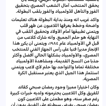
يحقق المنتخب آمال الشعب المصري بتحقيق
الفوز والتأهل للأولمبياد والفوز بلقب البطولة.
واكد غريب انه ومنذ بداية البطولة هناك تعليمات
واضحة وخطط يعرفها اللاعبون عن ظهر قلب
ويتمنى تطبيقها أمام الأولاد وتحقيق اللقب في
النهاية هو حلم الجميع. وانه شارك كلاعب من
قبل في الأولمبياد عام ١٩٨٤، ويتمنى أن يكرر هذا
الإنجاز مديرا فنيا على رأس الجهاز الفني للمنتخب
المصري، والأولمبياد بشكلها الحالي أفضل وأكثر
جذبا من النسخ القديمة، ومشاهدة الأولمبياد
مختلفة تماما والتواجد بها حلم لأي لاعب ويتمنى
استثمار هذا الجيل الذي يعتبر مستقبل الكرة
المصرية.
وكان اختيارا مميزا وجود رمضان صبحي كقائد
للفريق وكل اللاعبين يحترمونه ولديه خبرات كبيرة
رغم صغر سنه، وهو مطمئن على اللاعبين كون
رمضان صبحي يفرض سيطرته على الفريق بدون أن