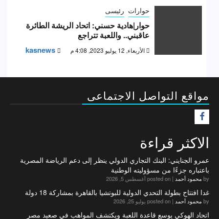
حوارات
رئيسى
حوار|هادية حسني: اتحاد الريشة الطائرة
عاقبني.. واللعبة تتراجع
kasnews
الأربعاء, 12 يوليو 2023, 4:08 م
مواقع التواصل الاجتماعى
F
الاكثر قراءة
عمرو الجنايني: البنك التجاري الدولي ينظر إلى دعم الرياضة المصرية
باعتباره جزءًا من مسؤوليته الوطنية
by
محمود أحمد
|
posted on أغسطس 5, 2026
غدا افتتاح بطولة التحدي الدولية للبوتشيا بالقاهرة بمشاركة 18 دولة
by
محمود أحمد
|
posted on يوليو 25, 2026
اتحاد الهوكي يوسع قاعدة اللعبة ويكتشف المواهب في صعيد مصر