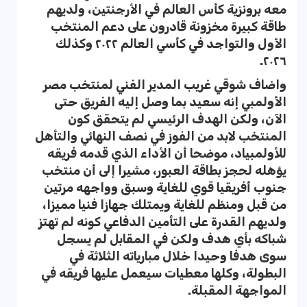
معه برونزية كأس العالم في الأرجنتين، ولديهم
طاقة كبيرة مخزونة قادرون على دعم المنتخب
الأول والتواجد في كأسي العالم ٢٠٢٢ وكذلك
٢٠٢٦.
واضاف شوقي غريب المدير الفني لمنتخب مصر
الأولمبي إنه سعيد بما وصل إليه الفريق حتى
الآن، ولكن الهدف الرئيسي لم يتحقق كون
المنتخب لابد من الفوز في نصف النهائي والتأهل
للأولمبياد، موضحا أن الأداء الذي قدمه فريقه
يؤهله لحجز بطاقة العبور، مشيرا إلى أن منتخب
جنوب أفريقيا قوي للغاية وسبق وواجهه مرتين
من قبل ومنظم للغاية ويمتلك جهازا فنيا مميزا،
ولديهم القدرة على التأمين الدفاعي كونه لم تهتز
شباكه بأي هدف ولكن في المقابل لم يسجل
سوى هدفا وحيدا خلال مبارياته الثلاثة في
البطولة، وكلها معطيات سيعمل عليها فريقه في
المواجهة المقبلة.