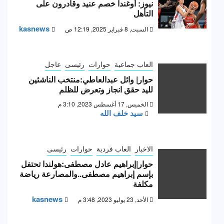
نيوز: أوغندا خصم عنيد وقادرون على
التأهل
kasnews
السبت, 8 فبراير 2025, 12:19 ص
العاب جماعية
حوارات
رئيسى
عاجل
حوار| وائل عبدالعاطي:منتخب الناشئين
لليد حقق انجاز وتعرض للظلم
الخميس, 17 أغسطس 2023, 3:10 م
سيد خلف الله
الاخبار
العاب فردية
حوارات
رئيسى
حوار|إبراهيم عادل مصطفى:هولندا تحتفل
بإسم إبراهيم مصطفى..والمصارعة رياضة
مكلفة
kasnews
الأحد, 23 يوليو 2023, 3:48 م