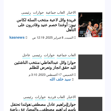
الاخبار
العاب جماعية
حوارات
رئيسى
فريدة وائل لاعبة منتخب السلة لكاس
نيوز: أوغندا خصم عنيد وقادرون على
التأهل
kasnews
السبت, 8 فبراير 2025, 12:19 ص
العاب جماعية
حوارات
رئيسى
عاجل
حوار| وائل عبدالعاطي:منتخب الناشئين
لليد حقق انجاز وتعرض للظلم
الخميس, 17 أغسطس 2023, 3:10 م
سيد خلف الله
الاخبار
العاب فردية
حوارات
رئيسى
حوار|إبراهيم عادل مصطفى:هولندا تحتفل
بإسم إبراهيم مصطفى..والمصارعة رياضة