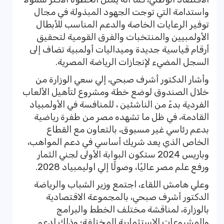
واستدامة التي توجت الجهود المبذولة في مجال
توفير الرعايات الخاصة والدعم المناسب للأبطال
الأولمبيين والمنتخبات والفرق القومية لتحقيق
أرقام قياسية جديدة وميداليات أولمبية تضاف إلى
السجل المضيء لإنجازات الرياضة المصرية.
وأشار الدكتور أشرف صبحي، إلي سعي الوزارة من
خلال الصندوق لوضع خطة ومشروع لتأهيل الألعاب
الفردية بدءً من الناشئين ، للمنافسة في الأولمبياد
القادمة، في ظل ما تشهده مصر من طفرة رياضية
بدعم رئاسي غير مسبوق، بالتعاون مع القطاع
الخاص الذي يعد شريك أساسي في دعم المواهب،
وباريس 2024 ستكون البوابة الأولى لجني الثمار
ورفع علم مصر عاليًا، وصولًا إلي اوليمبياد 2028.
وعلي هامش اللقاء، اجتمع وزير الشباب والرياضة
الدكتور أشرف صبحي، بالمجموعة الاقتصادية
بالوزارة، لمناقشة مختلف الخطط والبرامج
والمشروعات الاستثمارية المختلفة؛ وذلك لدعم