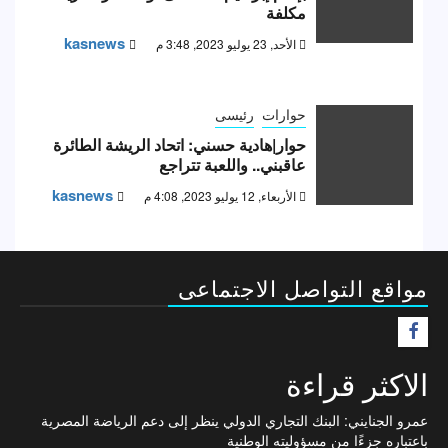
مكلفة
kasnews
الأحد, 23 يوليو 2023, 3:48 م
حوارات
رئيسى
حوار|هادية حسني: اتحاد الريشة الطائرة
عاقبني.. واللعبة تتراجع
kasnews
الأربعاء, 12 يوليو 2023, 4:08 م
مواقع التواصل الاجتماعى
F
الاكثر قراءة
عمرو الجنايني: البنك التجاري الدولي ينظر إلى دعم الرياضة المصرية
باعتباره جزءًا من مسؤوليته الوطنية