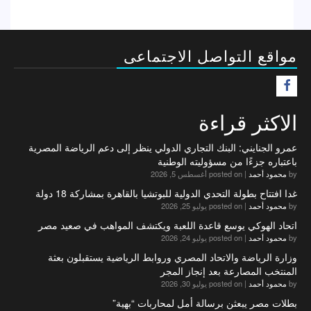
مواقع التواصل الاجتماعى
F
الاكثر قراءة
عمرو الجنايني: البنك التجاري الدولي ينظر إلى دعم الرياضة المصرية
باعتباره جزءًا من مسؤوليته الوطنية
by
محمود أحمد
|
posted on أغسطس 5, 2026
غدا افتتاح بطولة التحدي الدولية للبوتشيا بالقاهرة بمشاركة 18 دولة
by
محمود أحمد
|
posted on يوليو 25, 2026
اتحاد الهوكي يوسع قاعدة اللعبة ويكتشف المواهب في صعيد مصر
by
محمود أحمد
|
posted on يوليو 24, 2026
وزارة الرياضة والاتحاد المصري وروابط الرياضية يستقبلون بعثة
المنتخب المصارعة بعد إنجاز المجر
by
محمود أحمد
|
posted on يوليو 30, 2026
بطلات مصر يبعثن برسالة أمل لمحاربات “بهية”