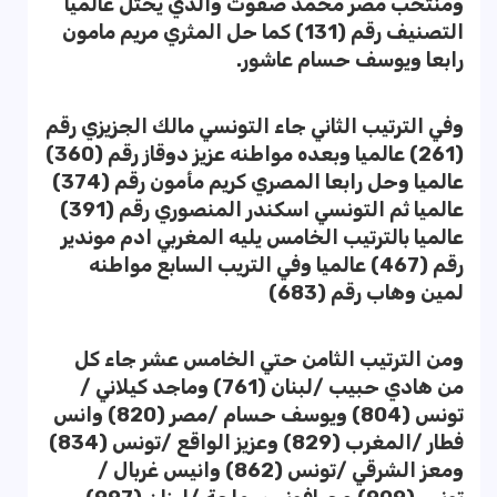
ومنتخب مصر محمد صفوت والذي يحتل عالميا
التصنيف رقم (131) كما حل المثري مريم مامون
رابعا ويوسف حسام عاشور.
وفي الترتيب الثاني جاء التونسي مالك الجزيزي رقم
(261) عالميا وبعده مواطنه عزيز دوقاز رقم (360)
عالميا وحل رابعا المصري كريم مأمون رقم (374)
عالميا ثم التونسي اسكندر المنصوري رقم (391)
عالميا بالترتيب الخامس يليه المغربي ادم موندير
رقم (467) عالميا وفي التريب السابع مواطنه
لمين وهاب رقم (683)
ومن الترتيب الثامن حتي الخامس عشر جاء كل
من هادي حبيب /لبنان (761) وماجد كيلاني /
تونس (804) ويوسف حسام /مصر (820) وانس
فطار /المغرب (829) وعزيز الواقع /تونس (834)
ومعز الشرقي /تونس (862) وانيس غربال /