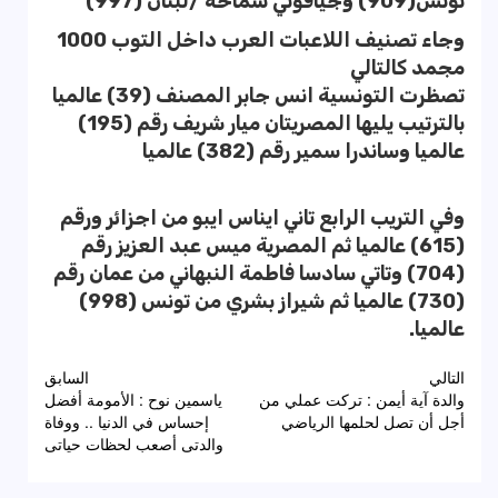
تونس(909) وجيافوني سماحة /لبنان (997)
وجاء تصنيف اللاعبات العرب داخل التوب 1000
مجمد كالتالي
تصظرت التونسية انس جابر المصنف (39) عالميا
بالترتيب يليها المصريتان ميار شريف رقم (195)
عالميا وساندرا سمير رقم (382) عالميا
وفي التريب الرابع تاني ايناس ايبو من اجزائر ورقم
(615) عالميا ثم المصرية ميس عبد العزيز رقم
(704) وتاتي سادسا فاطمة النبهاني من عمان رقم
(730) عالميا ثم شيراز بشري من تونس (998)
عالميا.
تصفّح
التالي
السابق
والدة آية أيمن : تركت عملي من
ياسمين نوح : الأمومة أفضل
المقالات
أجل أن تصل لحلمها الرياضي
إحساس في الدنيا .. ووفاة
والدتى أصعب لحظات حياتى