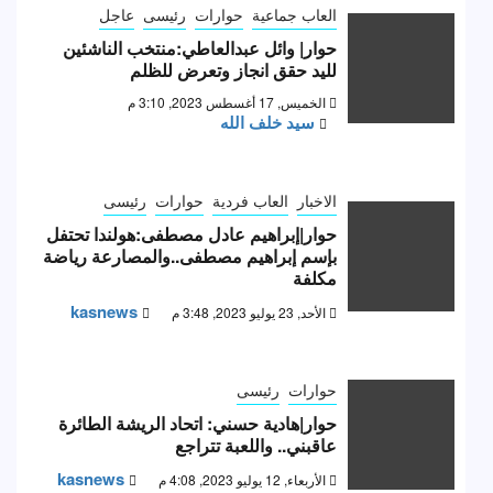
العاب جماعية
حوارات
رئيسى
عاجل
حوار| وائل عبدالعاطي:منتخب الناشئين
لليد حقق انجاز وتعرض للظلم
الخميس, 17 أغسطس 2023, 3:10 م
سيد خلف الله
الاخبار
العاب فردية
حوارات
رئيسى
حوار|إبراهيم عادل مصطفى:هولندا تحتفل
بإسم إبراهيم مصطفى..والمصارعة رياضة
مكلفة
kasnews
الأحد, 23 يوليو 2023, 3:48 م
حوارات
رئيسى
حوار|هادية حسني: اتحاد الريشة الطائرة
عاقبني.. واللعبة تتراجع
kasnews
الأربعاء, 12 يوليو 2023, 4:08 م