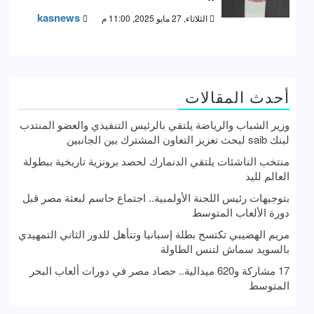
kasnews
الثلاثاء, 27 مايو 2025, 11:00 م
أحدث المقالات
وزير الشباب والرياضة يلتقي بالرئيس التنفيذي والعضو المنتدب
لبنك saib لبحث تعزيز التعاون المشترك بين الجانبين
منتخب الناشئات يلتقي الدنمارك لحصد برونزية تاريخية ببطولة
العالم لليد
بتوجيهات رئيس اللجنة الأولمبية.. اجتماع حاسم لبعثة مصر قبل
دورة الألعاب المتوسط
مريم الهضيبي تكتسح بطلة إسبانيا وتتأهل للدور الثاني التمهيدي
بالسويد سماش لتنس الطاولة
17 مشاركة و620 ميدالية.. حصاد مصر في دورات ألعاب البحر
المتوسط