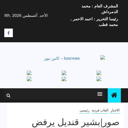
خطي
المشرف العام :
محمد
لى
الدمرداش
لمحتوى
الأحد. أغسطس 9th, 2026
رئيسا التحرير :
احمد الاحمر ,
محمد قطب
F
الاخبار
العاب فردية
رئيسى
صور|بشير قنديل يرفض