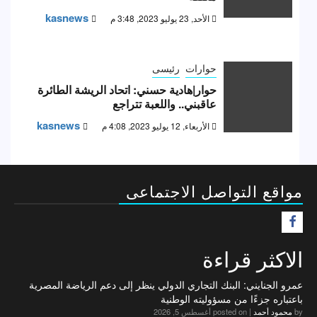
kasnews
الأحد, 23 يوليو 2023, 3:48 م
حوارات
رئيسى
حوار|هادية حسني: اتحاد الريشة الطائرة
عاقبني.. واللعبة تتراجع
kasnews
الأربعاء, 12 يوليو 2023, 4:08 م
مواقع التواصل الاجتماعى
F
الاكثر قراءة
عمرو الجنايني: البنك التجاري الدولي ينظر إلى دعم الرياضة المصرية
باعتباره جزءًا من مسؤوليته الوطنية
by
محمود أحمد
|
posted on أغسطس 5, 2026