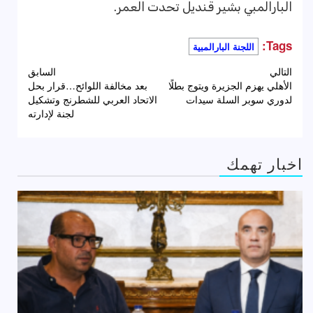
البارالمبي بشير قنديل تحدت العمر.
Tags:
اللجنة البارالمبية
تصفّح
التالي
السابق
الأهلي يهزم الجزيرة ويتوج بطلًا
بعد مخالفة اللوائح…قرار بحل
المقالات
لدوري سوبر السلة سيدات
الاتحاد العربي للشطرنج وتشكيل
لجنة لإدارته
اخبار تهمك