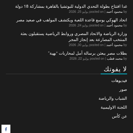
غدا افتتاح بطولة التحدي الدولية للبوتشيا بالقاهرة بمشاركة 18 دولة
by
محمود أحمد
|
posted on يوليو 25, 2026
اتحاد الهوكي يوسع قاعدة اللعبة ويكتشف المواهب في صعيد مصر
by
محمود أحمد
|
posted on يوليو 24, 2026
وزارة الرياضة والاتحاد المصري وروابط الرياضية يستقبلون بعثة
المنتخب المصارعة بعد إنجاز المجر
by
محمود أحمد
|
posted on يوليو 30, 2026
بطلات مصر يبعثن برسالة أمل لمحاربات “بهية”
by
محمد قطب
|
posted on يوليو 22, 2026
لا يفوتك
فيديوهات
صور
الشباب والرياضة
اللجنة الاوليمبية
عن كأس
F