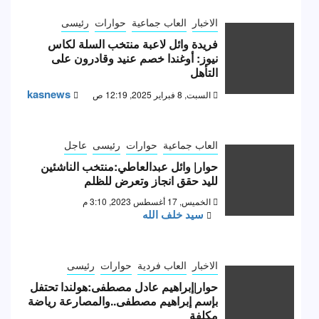
الاخبار
العاب جماعية
حوارات
رئيسى
فريدة وائل لاعبة منتخب السلة لكاس
نيوز: أوغندا خصم عنيد وقادرون على
التأهل
kasnews
السبت, 8 فبراير 2025, 12:19 ص
العاب جماعية
حوارات
رئيسى
عاجل
حوار| وائل عبدالعاطي:منتخب الناشئين
لليد حقق انجاز وتعرض للظلم
الخميس, 17 أغسطس 2023, 3:10 م
سيد خلف الله
الاخبار
العاب فردية
حوارات
رئيسى
حوار|إبراهيم عادل مصطفى:هولندا تحتفل
بإسم إبراهيم مصطفى..والمصارعة رياضة
مكلفة