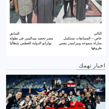
تصفّح
التالي
السابق
خاص – المسابقات تستكمل
مصر تحصد ميداليتين في بطولة
المقالات
مباراة سموحه وبيراميدز بنفس
بولزانو الدولية للغطس بإيطاليا
ظروفها
اخبار تهمك