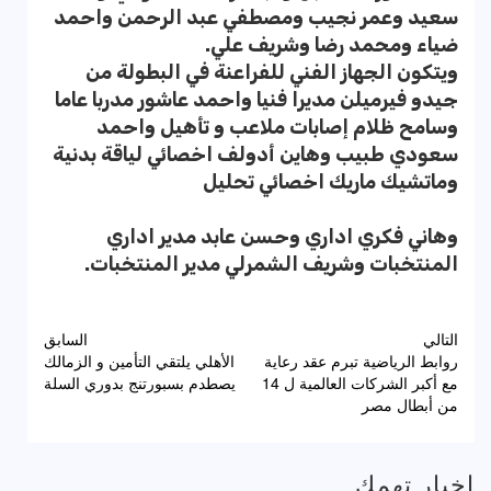
سعيد وعمر نجيب ومصطفي عبد الرحمن واحمد
ضياء ومحمد رضا وشريف علي.
ويتكون الجهاز الفني للفراعنة في البطولة من
جيدو فيرميلن مديرا فنيا واحمد عاشور مدربا عاما
وسامح ظلام إصابات ملاعب و تأهيل واحمد
سعودي طبيب وهاين أدولف اخصائي لياقة بدنية
وماتشيك ماريك اخصائي تحليل
وهاني فكري اداري وحسن عابد مدير اداري
المنتخبات وشريف الشمرلي مدير المنتخبات.
تصفّح
التالي
السابق
روابط الرياضية تبرم عقد رعاية
الأهلي يلتقي التأمين و الزمالك
المقالات
مع أكبر الشركات العالمية ل 14
يصطدم بسبورتنج بدوري السلة
من أبطال مصر
اخبار تهمك