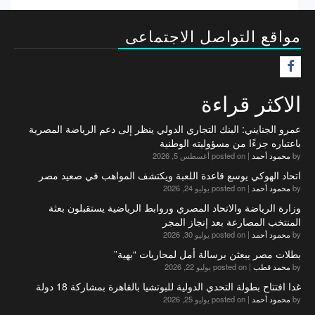
مواقع التواصل الاجتماعى
F
الاكثر قراءة
عمرو الجنايني: البنك التجاري الدولي ينظر إلى دعم الرياضة المصرية
باعتباره جزءًا من مسؤوليته الوطنية
by
محمود أحمد
|
posted on أغسطس 5, 2026
اتحاد الهوكي يوسع قاعدة اللعبة ويكتشف المواهب في صعيد مصر
by
محمود أحمد
|
posted on يوليو 24, 2026
وزارة الرياضة والاتحاد المصري وروابط الرياضية يستقبلون بعثة
المنتخب المصارعة بعد إنجاز المجر
by
محمود أحمد
|
posted on يوليو 30, 2026
بطلات مصر يبعثن برسالة أمل لمحاربات “بهية”
by
محمد قطب
|
posted on يوليو 22, 2026
غدا افتتاح بطولة التحدي الدولية للبوتشيا بالقاهرة بمشاركة 18 دولة
by
محمود أحمد
|
posted on يوليو 25, 2026