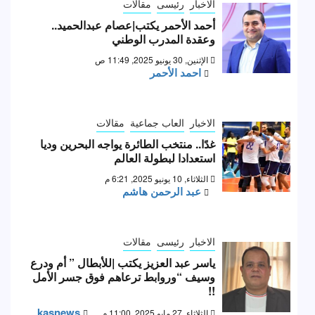
الاخبار
رئيسى
مقالات
أحمد الأحمر يكتب|عصام عبدالحميد..
وعقدة المدرب الوطني
الإثنين, 30 يونيو 2025, 11:49 ص
احمد الأحمر
الاخبار
العاب جماعية
مقالات
غدًا.. منتخب الطائرة يواجه البحرين وديا
استعدادا لبطولة العالم
الثلاثاء, 10 يونيو 2025, 6:21 م
عبد الرحمن هاشم
الاخبار
رئيسى
مقالات
ياسر عبد العزيز يكتب |للأبطال ” أم ودرع
وسيف “وروابط ترعاهم فوق جسر الأمل
!!
kasnews
الثلاثاء, 27 مايو 2025, 11:00 م