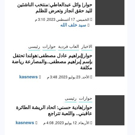
حوار| وائل عبدالعاطي:منتخب الناشئين
لليد حقق انجاز وتعرض للظلم
الخميس, 17 أغسطس 2023, 3:10 م
سيد خلف الله
الاخبار
العاب فردية
حوارات
رئيسى
حوار|إبراهيم عادل مصطفى:هولندا تحتفل
بإسم إبراهيم مصطفى..والمصارعة رياضة
مكلفة
kasnews
الأحد, 23 يوليو 2023, 3:48 م
حوارات
رئيسى
حوار|هادية حسني: اتحاد الريشة الطائرة
عاقبني.. واللعبة تتراجع
kasnews
الأربعاء, 12 يوليو 2023, 4:08 م