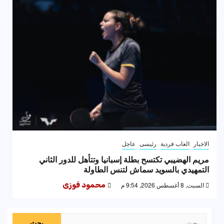
الاخبار
العاب فردية
رئيسى
عاجل
مريم الهضيبي تكتسح بطلة إسبانيا وتتأهل للدور الثاني
التمهيدي بالسويد سماش لتنس الطاولة
السبت, 8 أغسطس 2026, 9:54 م
محمود فوزى
البحث