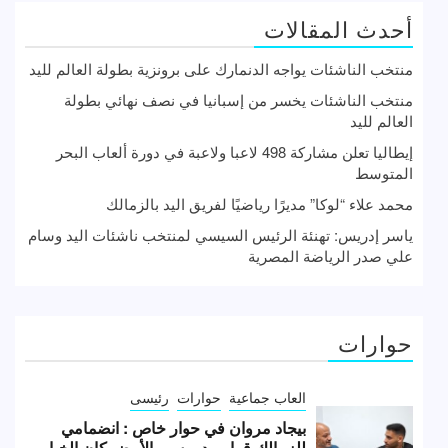
أحدث المقالات
منتخب الناشئات يواجه الدنمارك على برونزية بطولة العالم لليد
منتخب الناشئات يخسر من إسبانيا في نصف نهائي بطولة
العالم لليد
إيطاليا تعلن مشاركة 498 لاعبا ولاعبة في دورة ألعاب البحر
المتوسط
محمد علاء “لوكا” مديرًا رياضيًا لفريق اليد بالزمالك
ياسر إدريس: تهنئة الرئيس السيسي لمنتخب ناشئات اليد وسام
علي صدر الرياضة المصرية
حوارات
العاب جماعية
حوارات
رئيسى
بيجاد مروان في حوار خاص : انضمامي
للزمالك قرار مدروس والأبيض كان الخيار