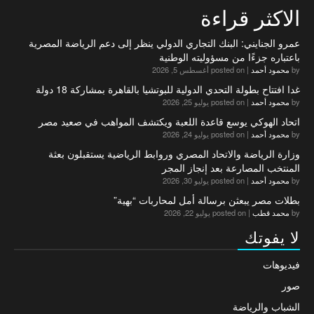
الاكثر قراءة
عمرو الجنايني: البنك التجاري الدولي ينظر إلى دعم الرياضة المصرية
باعتباره جزءًا من مسؤوليته الوطنية
by
محمود أحمد
|
posted on أغسطس 5, 2026
غدا افتتاح بطولة التحدي الدولية للبوتشيا بالقاهرة بمشاركة 18 دولة
by
محمود أحمد
|
posted on يوليو 25, 2026
اتحاد الهوكي يوسع قاعدة اللعبة ويكتشف المواهب في صعيد مصر
by
محمود أحمد
|
posted on يوليو 24, 2026
وزارة الرياضة والاتحاد المصري وروابط الرياضية يستقبلون بعثة
المنتخب المصارعة بعد إنجاز المجر
by
محمود أحمد
|
posted on يوليو 30, 2026
بطلات مصر يبعثن برسالة أمل لمحاربات “بهية”
by
محمد قطب
|
posted on يوليو 22, 2026
لا يفوتك
فيديوهات
صور
الشباب والرياضة