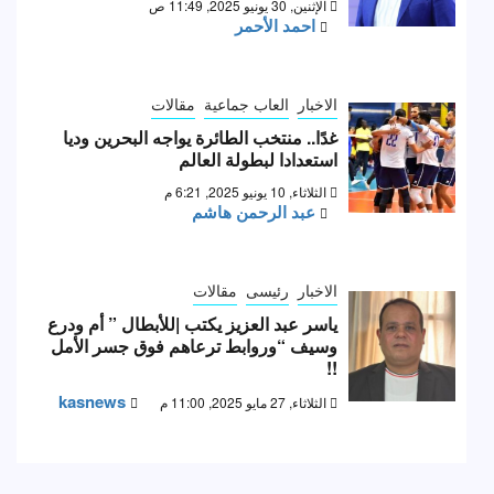
الإثنين, 30 يونيو 2025, 11:49 ص
احمد الأحمر
الاخبار
العاب جماعية
مقالات
غدًا.. منتخب الطائرة يواجه البحرين وديا
استعدادا لبطولة العالم
الثلاثاء, 10 يونيو 2025, 6:21 م
عبد الرحمن هاشم
الاخبار
رئيسى
مقالات
ياسر عبد العزيز يكتب |للأبطال ” أم ودرع
وسيف “وروابط ترعاهم فوق جسر الأمل
!!
kasnews
الثلاثاء, 27 مايو 2025, 11:00 م