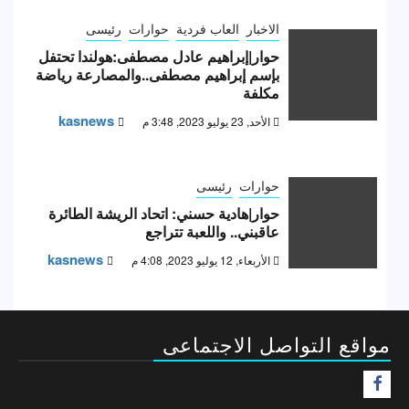
الاخبار
العاب فردية
حوارات
رئيسى
حوار|إبراهيم عادل مصطفى:هولندا تحتفل
بإسم إبراهيم مصطفى..والمصارعة رياضة
مكلفة
kasnews
الأحد, 23 يوليو 2023, 3:48 م
حوارات
رئيسى
حوار|هادية حسني: اتحاد الريشة الطائرة
عاقبني.. واللعبة تتراجع
kasnews
الأربعاء, 12 يوليو 2023, 4:08 م
مواقع التواصل الاجتماعى
F