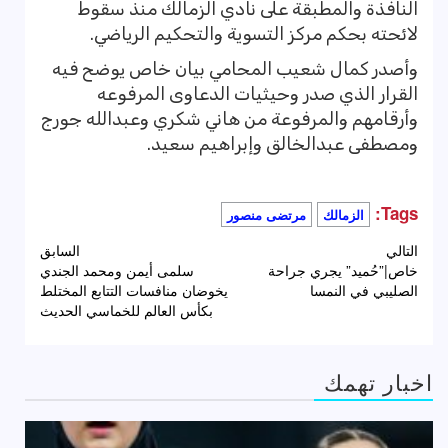
النافذة والمطبقة على نادي ‏الزمالك منذ سقوط
لائحته بحكم مركز التسوية والتحكيم الرياضي.‏
وأصدر كمال شعيب المحامي بيان خاص يوضح فيه
القرار الذي صدر وحيثيات الدعاوى المرفوعه
وأرقامهم والمرفوعة من هاني شكري وعبدالله جورج
ومصطفى عبدالخالق وإبراهيم سعيد.
Tags:
الزمالك
مرتضى منصور
تصفّح
التالي
السابق
خاص|”حُميد” يجري جراحة
سلمى أيمن ومحمد الجندي
المقالات
الصليبي في النمسا
يخوضان منافسات التتابع المختلط
بكأس العالم للخماسي الحديث
اخبار تهمك