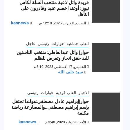
فريدة وائل لاعبة منتخب السلة لكاس
نيوز: أوغندا خصم عنيد وقادرون على
التأهل
kasnews
السبت, 8 فبراير 2025, 12:19 ص
العاب جماعية
حوارات
رئيسى
عاجل
حوار| وائل عبدالعاطي:منتخب الناشئين
لليد حقق انجاز وتعرض للظلم
الخميس, 17 أغسطس 2023, 3:10 م
سيد خلف الله
الاخبار
العاب فردية
حوارات
رئيسى
حوار|إبراهيم عادل مصطفى:هولندا تحتفل
بإسم إبراهيم مصطفى..والمصارعة رياضة
مكلفة
kasnews
الأحد, 23 يوليو 2023, 3:48 م