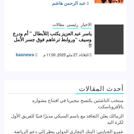
عبد الرحمن هاشم
الاخبار
رئيسى
مقالات
ياسر عبد العزيز يكتب |للأبطال ” أم ودرع
وسيف “وروابط ترعاهم فوق جسر الأمل
!!
kasnews
الثلاثاء, 27 مايو 2025, 11:00 م
أحدث المقالات
منتخب الناشئين يكتسح نيجيريا في افتتاح مشواره
بالأفروباسكت
الزمالك يعلن التعاقد مع باسم السبكي مديرًا فنيًا للفريق الأول
لكرة اليد
عمرو الجنايني: البنك التجاري الدولي ينظر إلى دعم الرياضة