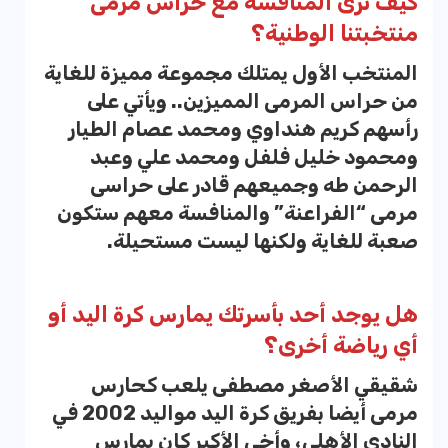
كيف ترى المنافسة مع حراس مرمى
منتخبتنا الوطنية؟
المنتخب الأول يمتلك مجموعة مميزة للغاية
من حراس المرمى المميزين.. ويأتي على
رأسهم كريم هنداوي ومحمد عصام الطيار
ومحمود خليل فلفل ومحمد علي وعبد
الرحمن طه وجميعهم قادر على حراسى
مرمى “الفراعنة” والمنافسة معهم ستكون
صعبة للغاية ولكنها ليست مستحيلة.
هل يوجد أحد بأسرتك يمارس كرة اليد أو
أي رياضة أخرى؟
شقيقي الأصغر مصطفى يلعب كحارس
مرمى أيضا بفريق كرة اليد مواليد 2002 في
النادي الأهلي، وأخي الأكبر كان يمارس