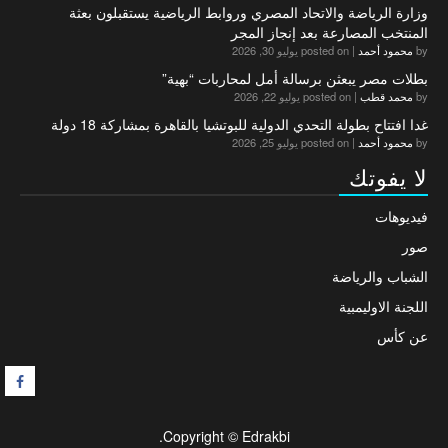
وزارة الرياضة والاتحاد المصري وروابط الرياضية يستقبلون بعثة
المنتخب المصارعة بعد إنجاز المجر
by
محمود أحمد
|
posted on يوليو 30, 2026
بطلات مصر يبعثن برسالة أمل لمحاربات “بهية”
by
محمد قطب
|
posted on يوليو 22, 2026
غدا افتتاح بطولة التحدي الدولية للبوتشيا بالقاهرة بمشاركة 18 دولة
by
محمود أحمد
|
posted on يوليو 25, 2026
لا يفوتك
فيديوهات
صور
الشباب والرياضة
اللجنة الاوليمبية
عن كأس
F
Copyright © Edrakbi.