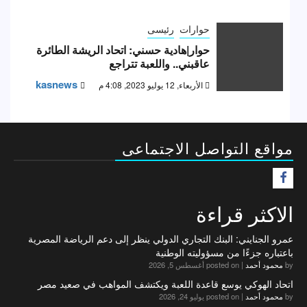
حوارات
رئيسى
حوار|هادية حسني: اتحاد الريشة الطائرة
عاقبني.. واللعبة تتراجع
kasnews
الأربعاء, 12 يوليو 2023, 4:08 م
مواقع التواصل الاجتماعى
F
الاكثر قراءة
عمرو الجنايني: البنك التجاري الدولي ينظر إلى دعم الرياضة المصرية
باعتباره جزءًا من مسؤوليته الوطنية
by
محمود أحمد
|
posted on أغسطس 5, 2026
اتحاد الهوكي يوسع قاعدة اللعبة ويكتشف المواهب في صعيد مصر
by
محمود أحمد
|
posted on يوليو 24, 2026