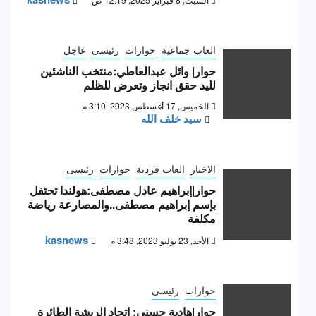
العاب جماعية
حوارات
رئيسى
عاجل
حوار| وائل عبدالعاطي:منتخب الناشئين
لليد حقق انجاز وتعرض للظلم
الخميس, 17 أغسطس 2023, 3:10 م
سيد خلف الله
الاخبار
العاب فردية
حوارات
رئيسى
حوار|إبراهيم عادل مصطفى:هولندا تحتفل
بإسم إبراهيم مصطفى..والمصارعة رياضة
مكلفة
kasnews
الأحد, 23 يوليو 2023, 3:48 م
حوارات
رئيسى
حوار|هادية حسني: اتحاد الريشة الطائرة