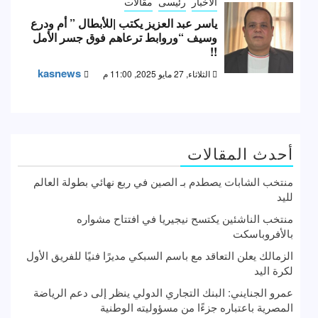
الاخبار
رئيسى
مقالات
ياسر عبد العزيز يكتب |للأبطال ” أم ودرع
وسيف “وروابط ترعاهم فوق جسر الأمل
!!
kasnews
الثلاثاء, 27 مايو 2025, 11:00 م
أحدث المقالات
منتخب الشابات يصطدم بـ الصين في ربع نهائي بطولة العالم
لليد
منتخب الناشئين يكتسح نيجيريا في افتتاح مشواره
بالأفروباسكت
الزمالك يعلن التعاقد مع باسم السبكي مديرًا فنيًا للفريق الأول
لكرة اليد
عمرو الجنايني: البنك التجاري الدولي ينظر إلى دعم الرياضة
المصرية باعتباره جزءًا من مسؤوليته الوطنية