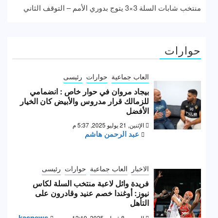
منتخب شابات السلة 3×3 يتوج بدوري الأمم – التوقف الثاني
حوارات
العاب جماعية
حوارات
رئيسى
بيجاد مروان في حوار خاص : انضمامي
للزمالك قرار مدروس والأبيض كان الخيار
الأفضل
الإثنين, 21 يوليو 2025, 5:37 م
عبد الرحمن هاشم
الاخبار
العاب جماعية
حوارات
رئيسى
فريدة وائل لاعبة منتخب السلة لكاس
نيوز: أوغندا خصم عنيد وقادرون على
التأهل
kasnews
السبت, 8 فبراير 2025, 12:19 ص