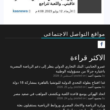
عاقبني.. واللعبة تتراجع
kasnews
الأربعاء, 12 يوليو 2023, 4:08 م
مواقع التواصل الاجتماعى
F
الاكثر قراءة
عمرو الجنايني: البنك التجاري الدولي ينظر إلى دعم الرياضة المصرية
باعتباره جزءًا من مسؤوليته الوطنية
by
محمود أحمد
|
posted on أغسطس 5, 2026
غدا افتتاح بطولة التحدي الدولية للبوتشيا بالقاهرة بمشاركة 18 دولة
by
محمود أحمد
|
posted on يوليو 25, 2026
اتحاد الهوكي يوسع قاعدة اللعبة ويكتشف المواهب في صعيد مصر
by
محمود أحمد
|
posted on يوليو 24, 2026
وزارة الرياضة والاتحاد المصري وروابط الرياضية يستقبلون بعثة
المنتخب المصارعة بعد إنجاز المجر