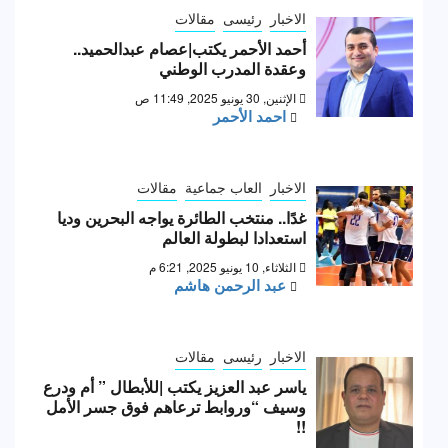
الاخبار
رئيسى
مقالات
أحمد الأحمر يكتب|عصام عبدالحميد..
وعقدة المدرب الوطني
الإثنين, 30 يونيو 2025, 11:49 ص
احمد الأحمر
الاخبار
العاب جماعية
مقالات
غدًا.. منتخب الطائرة يواجه البحرين وديا
استعدادا لبطولة العالم
الثلاثاء, 10 يونيو 2025, 6:21 م
عبد الرحمن هاشم
الاخبار
رئيسى
مقالات
ياسر عبد العزيز يكتب |للأبطال ” أم ودرع
وسيف “وروابط ترعاهم فوق جسر الأمل
!!