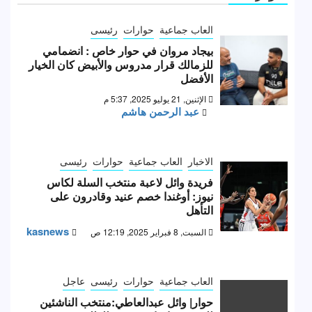
العاب جماعية
حوارات
رئيسى
بيجاد مروان في حوار خاص : انضمامي
للزمالك قرار مدروس والأبيض كان الخيار
الأفضل
الإثنين, 21 يوليو 2025, 5:37 م
عبد الرحمن هاشم
الاخبار
العاب جماعية
حوارات
رئيسى
فريدة وائل لاعبة منتخب السلة لكاس
نيوز: أوغندا خصم عنيد وقادرون على
التأهل
kasnews
السبت, 8 فبراير 2025, 12:19 ص
العاب جماعية
حوارات
رئيسى
عاجل
حوار| وائل عبدالعاطي:منتخب الناشئين