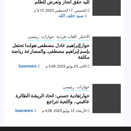
لليد حقق انجاز وتعرض للظلم
الخميس, 17 أغسطس 2023, 3:10 م
سيد خلف الله
الاخبار
العاب فردية
حوارات
رئيسى
حوار|إبراهيم عادل مصطفى:هولندا تحتفل
بإسم إبراهيم مصطفى..والمصارعة رياضة
مكلفة
kasnews
الأحد, 23 يوليو 2023, 3:48 م
حوارات
رئيسى
حوار|هادية حسني: اتحاد الريشة الطائرة
عاقبني.. واللعبة تتراجع
kasnews
الأربعاء, 12 يوليو 2023, 4:08 م