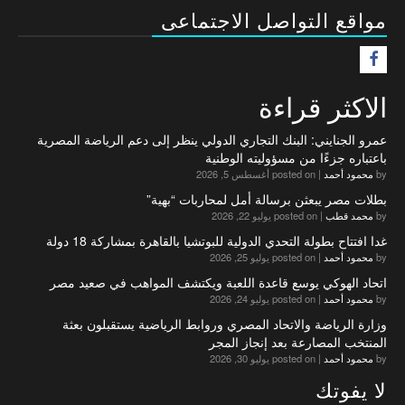
مواقع التواصل الاجتماعى
F
الاكثر قراءة
عمرو الجنايني: البنك التجاري الدولي ينظر إلى دعم الرياضة المصرية
باعتباره جزءًا من مسؤوليته الوطنية
by
محمود أحمد
|
posted on أغسطس 5, 2026
بطلات مصر يبعثن برسالة أمل لمحاربات “بهية”
by
محمد قطب
|
posted on يوليو 22, 2026
غدا افتتاح بطولة التحدي الدولية للبوتشيا بالقاهرة بمشاركة 18 دولة
by
محمود أحمد
|
posted on يوليو 25, 2026
اتحاد الهوكي يوسع قاعدة اللعبة ويكتشف المواهب في صعيد مصر
by
محمود أحمد
|
posted on يوليو 24, 2026
وزارة الرياضة والاتحاد المصري وروابط الرياضية يستقبلون بعثة
المنتخب المصارعة بعد إنجاز المجر
by
محمود أحمد
|
posted on يوليو 30, 2026
لا يفوتك