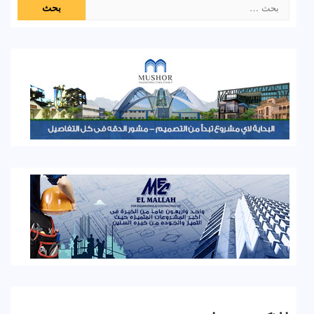
البحث
عن: