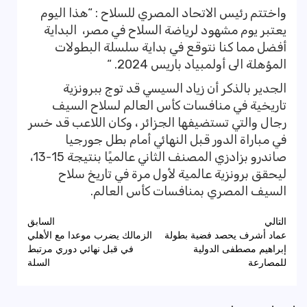
واختتم رئيس الاتحاد المصري للسلاح : “هذا اليوم
يعتبر يوم مشهود لرياضة السلاح في مصر، البداية
أفضل مما كنا نتوقع في بداية سلسلة البطولات
المؤهلة الى أولمبياد باريس 2024. “
الجدير بالذكر أن زياد السيسي قد توج ببرونزية
تاريخية في منافسات كأس العالم لسلاح السيف
رجال والتي تستضيفها الجزائر ، وكان اللاعب قد خسر
في مباراة الدور قبل النهائي أمام بطل جورجيا
صاندرو بزادزي المصنف الثاني عالميًا بنتيجة 15-13،
ليحقق برونزية عالمية لأول مرة في تاريخ سلاح
السيف المصري بمنافسات كأس العالم.
تصفّح
التالي
السابق
عماد أشرف يحصد فضية بطولة
الزمالك يضرب موعدا مع الأهلي
المقالات
إبراهيم مصطفى الدولية
في قبل نهائي دوري مرتبط
للمصارعة
السلة