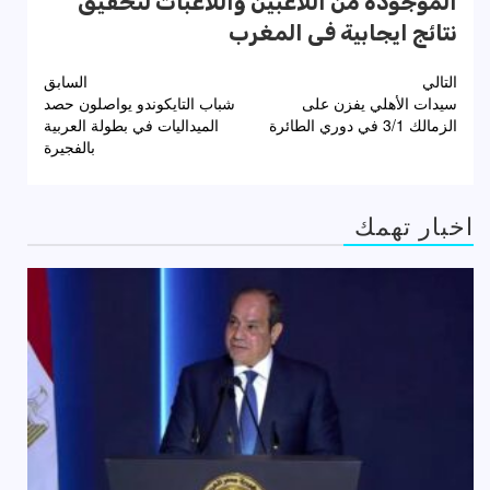
الموجودة من اللاعبين واللاعبات لتحقيق
نتائج ايجابية فى المغرب
تصفّح
التالي
السابق
سيدات الأهلي يفزن على
شباب التايكوندو يواصلون حصد
المقالات
الزمالك 3/1 في دوري الطائرة
الميداليات في بطولة العربية
بالفجيرة
اخبار تهمك