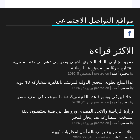
مواقع التواصل الاجتماعى
F
الاكثر قراءة
عمرو الجنايني: البنك التجاري الدولي ينظر إلى دعم الرياضة المصرية
باعتباره جزءًا من مسؤوليته الوطنية
by
محمود أحمد
|
posted on أغسطس 5, 2026
غدا افتتاح بطولة التحدي الدولية للبوتشيا بالقاهرة بمشاركة 18 دولة
by
محمود أحمد
|
posted on يوليو 25, 2026
اتحاد الهوكي يوسع قاعدة اللعبة ويكتشف المواهب في صعيد مصر
by
محمود أحمد
|
posted on يوليو 24, 2026
وزارة الرياضة والاتحاد المصري وروابط الرياضية يستقبلون بعثة
المنتخب المصارعة بعد إنجاز المجر
by
محمود أحمد
|
posted on يوليو 30, 2026
بطلات مصر يبعثن برسالة أمل لمحاربات “بهية”
by
محمد قطب
|
posted on يوليو 22, 2026