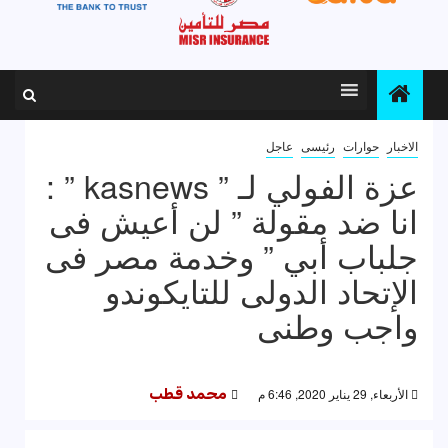
الاخبار
حوارات
رئيسى
عاجل
عزة الفولي لـ ” kasnews ” :
انا ضد مقولة ” لن أعيش فى
جلباب أبي ” وخدمة مصر فى
الإتحاد الدولى للتايكوندو
واجب وطنى
الأربعاء, 29 يناير 2020, 6:46 م
محمد قطب