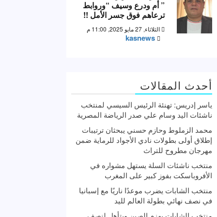
” أم ودرع وسيف “وروابط
ترعاهم فوق جسر الأمل !!
الثلاثاء, 27 مايو 2025, 11:00 م
kasnews
أحدث المقالات
ياسر إدريس: تهنئة الرئيس السيسي لمنتخب
ناشئات اليد وسام علي صدر الرياضة المصرية
محمد الزملوط وحازم حسني يبحثان ترتيبات
إطلاق أولى بطولات نادي الأجواد للرماية ضمن
مهرجان مطروح للتراث
منتخب ناشئات السلة يستهل مشواره في
الأفروباسكت بفوز كبير على المغرب
منتخب الشابات يضرب موعدًا ناريًا مع إسبانيا
في نصف نهائي بطولة العالم لليد
منتخب الشابات يهزم الصين ويتأهل لنصف