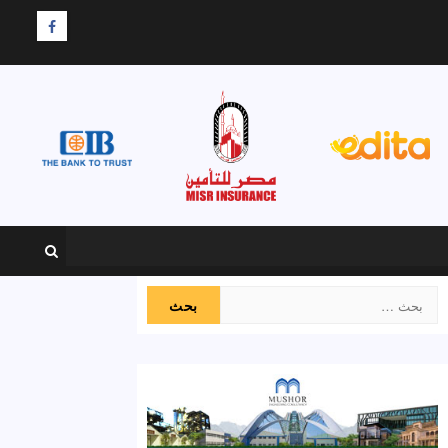
F
البحث
عن: