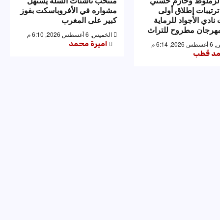
لزملوط وحازم حسني
منتخب ناشئات السلة يستهل
ترتيبات إطلاق أولى
مشواره في الأفروباسكت بفوز
نادي الأجواد للرماية
كبير على المغرب
رجان مطروح للتراث
الخميس, 6 أغسطس 2026, 6:10 م
اميرة محمد
 6:14 م
د قطب