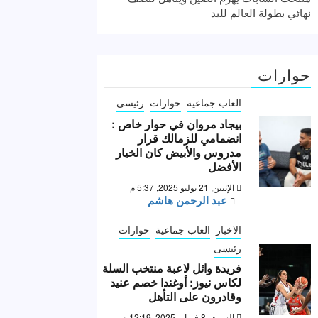
نهائي بطولة العالم لليد
حوارات
العاب جماعية
حوارات
رئيسى
بيجاد مروان في حوار خاص :
انضمامي للزمالك قرار
مدروس والأبيض كان الخيار
الأفضل
الإثنين, 21 يوليو 2025, 5:37 م
عبد الرحمن هاشم
الاخبار
العاب جماعية
حوارات
رئيسى
فريدة وائل لاعبة منتخب السلة
لكاس نيوز: أوغندا خصم عنيد
وقادرون على التأهل
السبت, 8 فبراير 2025, 12:19 ص