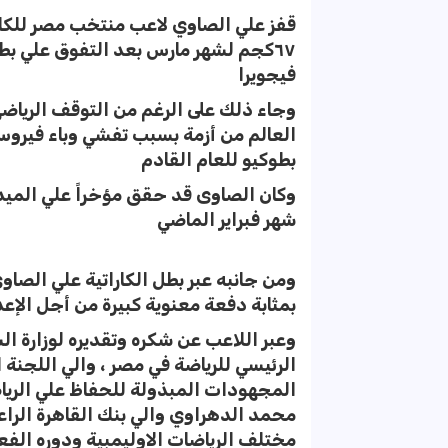
قفز علي الصاوي لاعب منتخب مصر للكارا
٦٧كجم لشهر مارس بعد التفوق علي بطل
فيجويرا
وجاء ذلك على الرغم من التوقف الرياضي ل
العالم من أزمة بسبب تفشي وباء فيروس 
بطوكيو للعام القادم
وكان الصاوى قد حقق مؤخراً علي الميدالي
شهر فبراير الماضي
ومن جانبه عبر بطل الكاراتية علي الصا
بمثابة دفعة معنوية كبيرة من أجل الإع
وعبر اللاعب عن شكره وتقديره لوزارة ا
الرئيسي للرياضة في مصر ، والي اللجن
المجهودات المبذولة للحفاظ علي الرياضي
محمد الدهراوي والي بنك القاهرة الراع
مختلف الرياضات الاوليمبية ودوره الفع