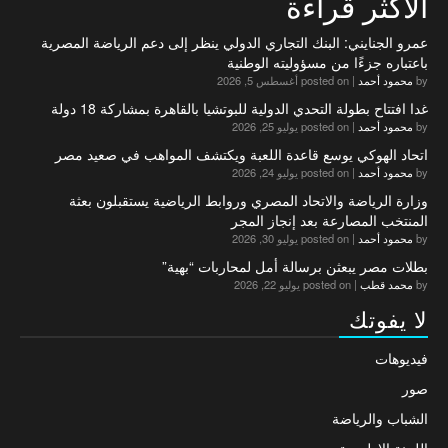
الاكثر قراءة
عمرو الجنايني: البنك التجاري الدولي ينظر إلى دعم الرياضة المصرية
باعتباره جزءًا من مسؤوليته الوطنية
by
محمود أحمد
|
posted on أغسطس 5, 2026
غدا افتتاح بطولة التحدي الدولية للبوتشيا بالقاهرة بمشاركة 18 دولة
by
محمود أحمد
|
posted on يوليو 25, 2026
اتحاد الهوكي يوسع قاعدة اللعبة ويكتشف المواهب في صعيد مصر
by
محمود أحمد
|
posted on يوليو 24, 2026
وزارة الرياضة والاتحاد المصري وروابط الرياضية يستقبلون بعثة
المنتخب المصارعة بعد إنجاز المجر
by
محمود أحمد
|
posted on يوليو 30, 2026
بطلات مصر يبعثن برسالة أمل لمحاربات “بهية”
by
محمد قطب
|
posted on يوليو 22, 2026
لا يفوتك
فيديوهات
صور
الشباب والرياضة