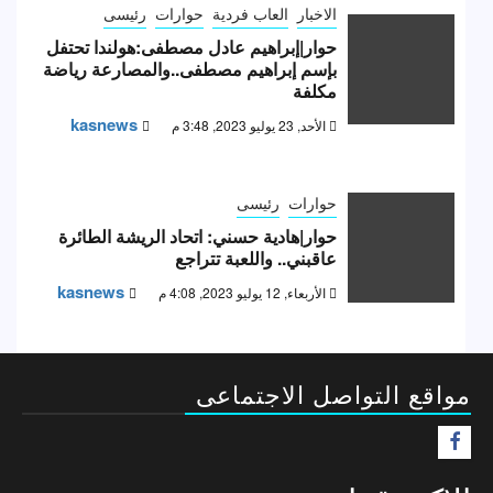
الاخبار
العاب فردية
حوارات
رئيسى
حوار|إبراهيم عادل مصطفى:هولندا تحتفل
بإسم إبراهيم مصطفى..والمصارعة رياضة
مكلفة
kasnews
الأحد, 23 يوليو 2023, 3:48 م
حوارات
رئيسى
حوار|هادية حسني: اتحاد الريشة الطائرة
عاقبني.. واللعبة تتراجع
kasnews
الأربعاء, 12 يوليو 2023, 4:08 م
مواقع التواصل الاجتماعى
F