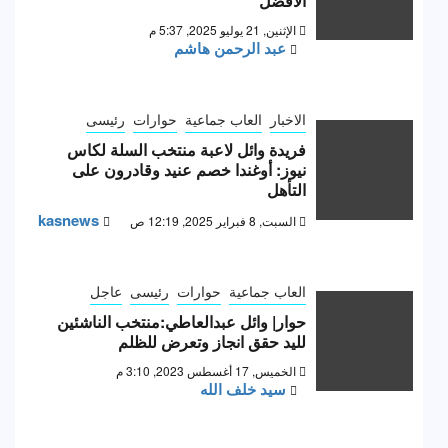
الأفضل
الإثنين, 21 يوليو 2025, 5:37 م
عبد الرحمن هاشم
الاخبار
العاب جماعية
حوارات
رئيسى
فريدة وائل لاعبة منتخب السلة لكاس
نيوز: أوغندا خصم عنيد وقادرون على
التأهل
kasnews
السبت, 8 فبراير 2025, 12:19 ص
العاب جماعية
حوارات
رئيسى
عاجل
حوار| وائل عبدالعاطي:منتخب الناشئين
لليد حقق انجاز وتعرض للظلم
الخميس, 17 أغسطس 2023, 3:10 م
سيد خلف الله