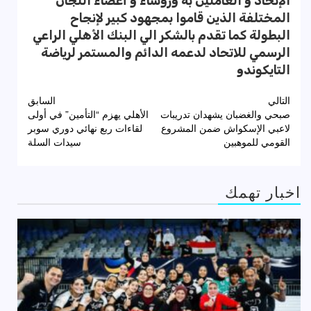
الإتحاد و العاملين به ورؤساء و أعضاء اللجان
المختلفة الذين قاموا بمجهود كبير لإنجاح
البطولة كما تقدم بالشكر الي البنك الأهلي الراعي
الرسمي للاتحاد لدعمه الدائم والمستمر لرياضة
التايكوندو
تصفّح
التالي
السابق
صبحي والغضبان يشهدان تدريبات
الأهلي يهزم “التأمين” في أولى
المقالات
لاعبي الإسكواش ضمن المشروع
لقاءات ربع نهائي دوري سوبر
القومي للموهبين
سيدات السلة
اخبار تهمك