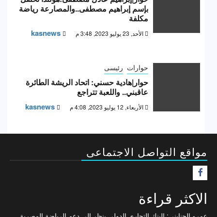
بإسم إبراهيم مصطفى..والمصارعة رياضة
مكلفة
kasnews
الأحد, 23 يوليو 2023, 3:48 م
حوارات
رئيسى
حوار|هادية حسني: اتحاد الريشة الطائرة
عاقبني.. واللعبة تتراجع
kasnews
الأربعاء, 12 يوليو 2023, 4:08 م
مواقع التواصل الاجتماعى
F
الاكثر قراءة
عمرو الجنايني: البنك التجاري الدولي ينظر إلى دعم الرياضة المصرية