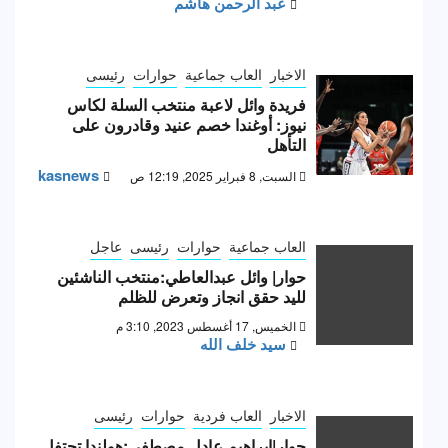
عبد الرحمن هاشم
الاخبار
العاب جماعية
حوارات
رئيسى
فريدة وائل لاعبة منتخب السلة لكاس
نيوز: أوغندا خصم عنيد وقادرون على
التأهل
kasnews
السبت, 8 فبراير 2025, 12:19 ص
العاب جماعية
حوارات
رئيسى
عاجل
حوار| وائل عبدالعاطي:منتخب الناشئين
لليد حقق انجاز وتعرض للظلم
الخميس, 17 أغسطس 2023, 3:10 م
سيد خلف الله
الاخبار
العاب فردية
حوارات
رئيسى
حوار|إبراهيم عادل مصطفى:هولندا تحتفل