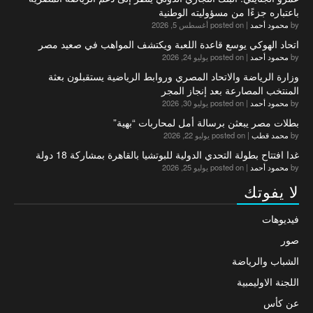
باعتباره جزءًا من مسؤوليته الوطنية
by
محمود أحمد
|
posted on أغسطس 5, 2026
اتحاد الهوكي يوسع قاعدة اللعبة ويكتشف المواهب في صعيد مصر
by
محمود أحمد
|
posted on يوليو 24, 2026
وزارة الرياضة والاتحاد المصري وروابط الرياضية يستقبلون بعثة
المنتخب المصارعة بعد إنجاز المجر
by
محمود أحمد
|
posted on يوليو 30, 2026
بطلات مصر يبعثن برسالة أمل لمحاربات “بهية”
by
محمد قطب
|
posted on يوليو 22, 2026
غدا افتتاح بطولة التحدي الدولية للبوتشيا بالقاهرة بمشاركة 18 دولة
by
محمود أحمد
|
posted on يوليو 25, 2026
لا يفوتك
فيديوهات
صور
الشباب والرياضة
اللجنة الاوليمبية
عن كأس