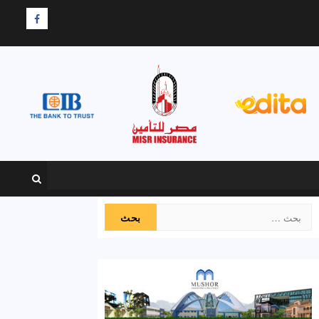
F
البحث
عن: