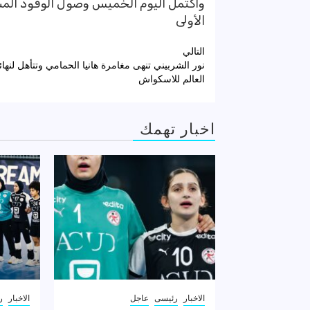
واكتمل اليوم الخميس وصول الوفود المشار
الأولى
تصفّح
التالي
نور الشربيني تنهى مغامرة هانيا الحمامي وتتأهل لنها
المقالات
العالم للاسكواش
اخبار تهمك
الاخبار
رئيسى
عاجل
الاخبار
ر