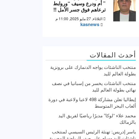
” أم ودرع وسيف “وروابط
ترعاهم فوق جسر الأمل !!
الثلاثاء, 27 مايو 2025, 11:00 م
kasnews
أحدث المقالات
منتخب الناشئات يواجه الدنمارك على برونزية
بطولة العالم لليد
منتخب الناشئات يخسر من إسبانيا في نصف
نهائي بطولة العالم لليد
إيطاليا تعلن مشاركة 498 لاعبا ولاعبة في دورة
ألعاب البحر المتوسط
محمد علاء “لوكا” مديرًا رياضيًا لفريق اليد
بالزمالك
ياسر إدريس: تهنئة الرئيس السيسي لمنتخب
ناشئات اليد وسام علي صدر الرياضة المصرية