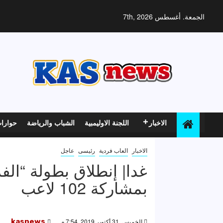
خطي
لى
الجمعة. أغسطس 7th, 2026
لمحتوى
الاخبار
اللجنة الاوليمبية
الشباب والرياضة
حوارا
الاخبار
العاب فردية
رئيسى
عاجل
غدا| إنطلاق بطولة “الفر
بمشاركة 102 لاعب
الخميس, 31 أكتوبر 2019, 7:54 م
kasnews