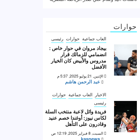
حوارات
العاب جماعية
حوارات
رئيسى
بيجاد مروان في حوار خاص :
انضمامي للزمالك قرار
مدروس والأبيض كان الخيار
الأفضل
الإثنين, 21 يوليو 2025, 5:37 م
عبد الرحمن هاشم
الاخبار
العاب جماعية
حوارات
رئيسى
فريدة وائل لاعبة منتخب السلة
لكاس نيوز: أوغندا خصم عنيد
وقادرون على التأهل
السبت, 8 فبراير 2025, 12:19 ص
kasnews