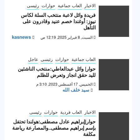
الاخبار
العاب جماعية
حوارات
رئيسى
فريدة وائل لاعبة منتخب السلة لكاس
نيوز: أوغندا خصم عنيد وقادرون على
التأهل
kasnews
السبت, 8 فبراير 2025, 12:19 ص
العاب جماعية
حوارات
رئيسى
عاجل
حوار| وائل عبدالعاطي:منتخب الناشئين
لليد حقق انجاز وتعرض للظلم
الخميس, 17 أغسطس 2023, 3:10 م
سيد خلف الله
الاخبار
العاب فردية
حوارات
رئيسى
حوار|إبراهيم عادل مصطفى:هولندا تحتفل
بإسم إبراهيم مصطفى..والمصارعة رياضة
مكلفة