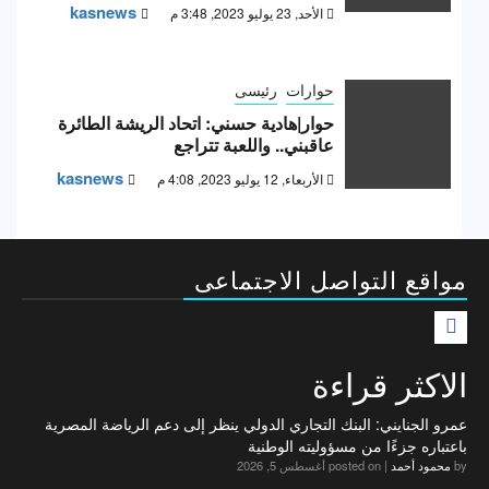
kasnews
الأحد, 23 يوليو 2023, 3:48 م
حوارات
رئيسى
حوار|هادية حسني: اتحاد الريشة الطائرة
عاقبني.. واللعبة تتراجع
kasnews
الأربعاء, 12 يوليو 2023, 4:08 م
مواقع التواصل الاجتماعى
F
الاكثر قراءة
عمرو الجنايني: البنك التجاري الدولي ينظر إلى دعم الرياضة المصرية
باعتباره جزءًا من مسؤوليته الوطنية
by
محمود أحمد
|
posted on أغسطس 5, 2026