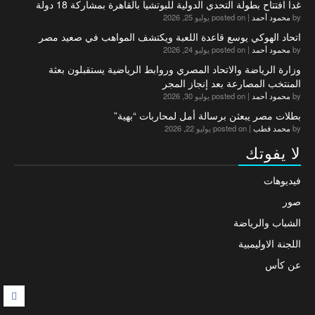
غدا افتتاح بطولة التحدي الدولية للبوتشيا بالقاهرة بمشاركة 18 دولة
by
محمود أحمد
|
posted on يوليو 25, 2026
اتحاد الهوكي يوسع قاعدة اللعبة ويكتشف المواهب في صعيد مصر
by
محمود أحمد
|
posted on يوليو 24, 2026
وزارة الرياضة والاتحاد المصري وروابط الرياضية يستقبلون بعثة
المنتخب المصارعة بعد إنجاز المجر
by
محمود أحمد
|
posted on يوليو 30, 2026
بطلات مصر يبعثن برسالة أمل لمحاربات “بهية”
by
محمد قطب
|
posted on يوليو 22, 2026
لا يفوتك
فيديوهات
صور
الشباب والرياضة
اللجنة الاوليمبية
عن كأس
F