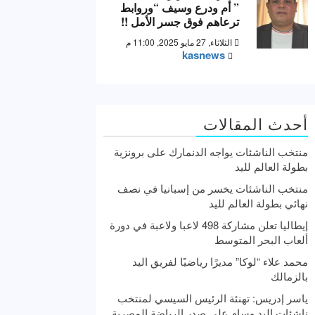
” أم ودرع وسيف “وروابط
ترعاهم فوق جسر الأمل !!
الثلاثاء, 27 مايو 2025, 11:00 م
kasnews
أحدث المقالات
منتخب الناشئات يواجه الدنمارك على برونزية
بطولة العالم لليد
منتخب الناشئات يخسر من إسبانيا في نصف
نهائي بطولة العالم لليد
إيطاليا تعلن مشاركة 498 لاعبا ولاعبة في دورة
ألعاب البحر المتوسط
محمد علاء “لوكا” مديرًا رياضيًا لفريق اليد
بالزمالك
ياسر إدريس: تهنئة الرئيس السيسي لمنتخب
ناشئات اليد وسام علي صدر الرياضة المصرية