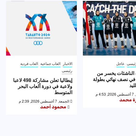
ئيسى
عاجل
الاخبار
العاب جماعية
العاب فردية
رئيسى
الناشئات يخسر من
 في نصف نهائي بطولة
إيطاليا تعلن مشاركة 498 لاعبا
ليد
ولاعبة في دورة ألعاب البحر
المتوسط
4: م
رة محمد
الجمعة, 7 أغسطس 2026, 2:39 م
محمود أحمد