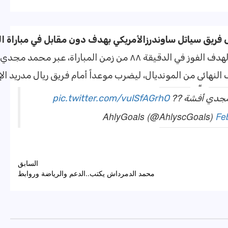
فريق
سياتل
ساوندرز
الأمريكي
بهدف
دون
مقابل
في
مباراة
ال
دة كانيتصدى لها الدفاع الأمريكي والذي اعتمد على التراجع الدفاعي.
 النهائي من المونديال، ليضرب موعداً أمام فريق ريال مدريد الإ
 مجدي أفشة ??
pic.twitter.com/vulSfAGrhO
Fe
السابق
محمد الدمرداش يكتب..الدعم والرياضة وروابط