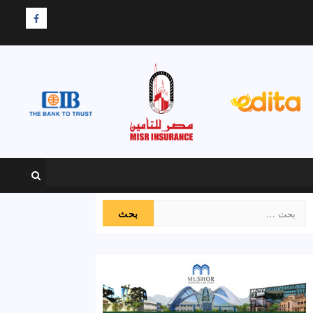
F
البحث
عن: