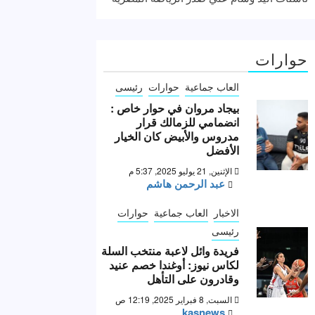
حوارات
العاب جماعية
حوارات
رئيسى
بيجاد مروان في حوار خاص :
انضمامي للزمالك قرار
مدروس والأبيض كان الخيار
الأفضل
الإثنين, 21 يوليو 2025, 5:37 م
عبد الرحمن هاشم
الاخبار
العاب جماعية
حوارات
رئيسى
فريدة وائل لاعبة منتخب السلة
لكاس نيوز: أوغندا خصم عنيد
وقادرون على التأهل
السبت, 8 فبراير 2025, 12:19 ص
kasnews