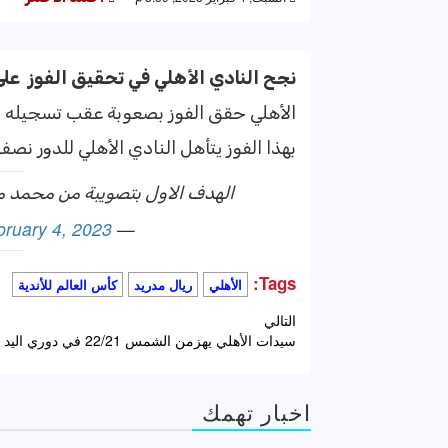
نجح
النادي
الأهلي
في
تحقيق
الفوز
على
الأهلي حقق الفوز بصعوبة عقب تسجيله لهدف الفوز في الدقيقة ٨٨ من زمن المباراة، عبر محمد مجدي أفشة بعد محاولات عدي
بهذا الفوز يتأهل النادي الأهلي للدور نصف
الهدف الاول بتصويبة من محمد
bruary 4, 2023
— AhlyGoals (@AhlyscGoals)
Tags:
الأهلي
ريال مدريد
كأس العالم للأندية
تصفّح
التالي
سيدات الأهلي يهزمن الشمس 22/21 في دوري اليد
المقالات
اخبار تهمك