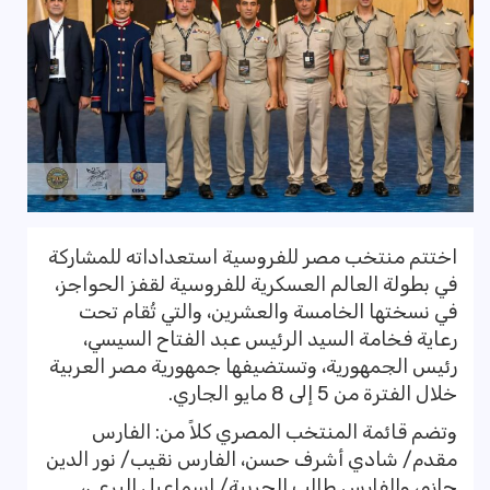
اختتم منتخب مصر للفروسية استعداداته للمشاركة
في بطولة العالم العسكرية للفروسية لقفز الحواجز،
في نسختها الخامسة والعشرين، والتي تُقام تحت
رعاية فخامة السيد الرئيس عبد الفتاح السيسي،
رئيس الجمهورية، وتستضيفها جمهورية مصر العربية
خلال الفترة من 5 إلى 8 مايو الجاري.
وتضم قائمة المنتخب المصري كلاً من: الفارس
مقدم/ شادي أشرف حسن، الفارس نقيب/ نور الدين
حازم، والفارس طالب الحربية/ إسماعيل البرعي،