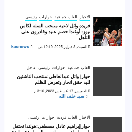
الاخبار
العاب جماعية
حوارات
رئيسى
فريدة وائل لاعبة منتخب السلة لكاس
نيوز: أوغندا خصم عنيد وقادرون على
التأهل
kasnews
السبت, 8 فبراير 2025, 12:19 ص
العاب جماعية
حوارات
رئيسى
عاجل
حوار| وائل عبدالعاطي:منتخب الناشئين
لليد حقق انجاز وتعرض للظلم
الخميس, 17 أغسطس 2023, 3:10 م
سيد خلف الله
الاخبار
العاب فردية
حوارات
رئيسى
حوار|إبراهيم عادل مصطفى:هولندا تحتفل
بإسم إبراهيم مصطفى..والمصارعة رياضة