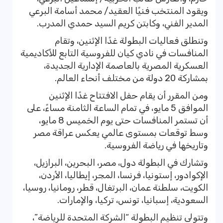
ويقود المنتخب فنيًا العقيد/ محمد أسامة البرعي
المدير الفني، وكابتن كريم السيد حمدي المدرب.
وتنطلق فعاليات البطولة غدًا الإثنين، وتقام
المنافسات في نادي كيان للفروسية التابع للأكاديمية
العسكرية المصرية بالعاصمة الإدارية الجديدة،
بمشاركة 20 دولة من مختلف أنحاء العالم.
ومن المقرر أن يقام حفل الافتتاح غدًا الإثنين
الموافق 5 مايو، في تمام الساعة الثامنة مساءً، على
أن تستمر المنافسات حتى يوم الخميس 8 مايو،
وسط توقعات بمستوى عالمي يعكس عراقة مصر
وتاريخها في رياضة الفروسية.
وتشارك في البطولة دول، مصر، البحرين، البرازيل،
الإكوادور، إستونيا، فرنسا، المجر، إيطاليا، الأردن،
الكويت، سلطنة عمان، البرتغال، قطر، رومانيا، روسيا،
السعودية، إسبانيا، تونس، تركيا، والإمارات.
وتتولى تنظيم البطولة “الشركة المتحدة للرياضة”،