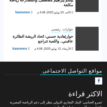
مكلفة
kasnews
الأحد, 23 يوليو 2023, 3:48 م
حوارات
رئيسى
حوار|هادية حسني: اتحاد الريشة الطائرة
عاقبني.. واللعبة تتراجع
kasnews
الأربعاء, 12 يوليو 2023, 4:08 م
مواقع التواصل الاجتماعى
F
الاكثر قراءة
عمرو الجنايني: البنك التجاري الدولي ينظر إلى دعم الرياضة المصرية
باعتباره جزءًا من مسؤوليته الوطنية