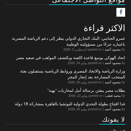
F
الاكثر قراءة
عمرو الجنايني: البنك التجاري الدولي ينظر إلى دعم الرياضة المصرية
باعتباره جزءًا من مسؤوليته الوطنية
by
محمود أحمد
|
posted on أغسطس 5, 2026
اتحاد الهوكي يوسع قاعدة اللعبة ويكتشف المواهب في صعيد مصر
by
محمود أحمد
|
posted on يوليو 24, 2026
وزارة الرياضة والاتحاد المصري وروابط الرياضية يستقبلون بعثة
المنتخب المصارعة بعد إنجاز المجر
by
محمود أحمد
|
posted on يوليو 30, 2026
بطلات مصر يبعثن برسالة أمل لمحاربات “بهية”
by
محمد قطب
|
posted on يوليو 22, 2026
غدا افتتاح بطولة التحدي الدولية للبوتشيا بالقاهرة بمشاركة 18 دولة
by
محمود أحمد
|
posted on يوليو 25, 2026
لا يفوتك
فيديوهات