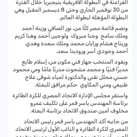
الفراعنة في البطولة الأفريقية بنيجيريا خلال الفترة
من 30 نوفمبر الجاري وحتى 8 ديسمبر المقبل وهي
البطولة المؤهلة لبطولة العالم.
وتضم قائمة مصر كلًا من، نور الصافي وزينة أحمد
وملك سامح وجنا مبروك ولوجين أحمد وهنا كريم
وريتاج هشام ورايان محمد وملك سعدة وهدي
أحمد وجودي آسر ورودينا سعد.
ويقود المنتخب جهاز فني مكون من، إسلام طايع
مديرًا فنيًا و محمد مشحوت مدربًا عامًا ومي محمود
حسني محلل تقني والدكتورة لمياء شوقى علاج
طبيعي ومني المكاوي حكم مرافق للبعثة.
واستقر مجلس الإدارة الاتحاد المصري للكرة الطائرة
برئاسة المهندس ياسر قمر على تكليف عمرو
مخلوف آمين صندوق الاتحاد برئاسة البعثة.
من جانبه أكد المهندس ياسر قمر رئيس الاتحاد
المصري للكرة الطائرة و النائب الأول لرئيس الاتحاد
العربي، أن منتخب مصر يملك عناصر مميزة ويقوده