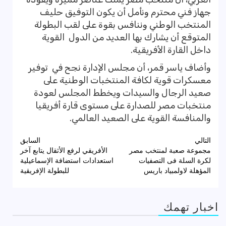
جهاز فني محترم ونأمل أن يكون التوفيق حليف
المنتخب الوطني وننافس بقوة على لقب البطولة
المتوقع أن يشارك بها العديد من الدول القوية
داخل القارة الأفريقية.
وأضاف ياسر قمر، أن مجلس الإدارة نجح في توفير
معسكرات قوية لكافة المنتخبات الوطنية على
صعيد الرجال والسيدات ويخطط المجلس لعودة
منتخبات مصر للصدارة على مستوى قارة أفريقيا
والمنافسة القوية على الصعيد العالمي.
تصفّح
التالي
السابق
مجموعة صعبة لمنتخب مصر
الأفريقي لرفع الأثقال يتابع آخر
المقالات
لكرة السلة فى التصفيات
استعدادات استضافة الإسماعيلية
المؤهلة لاولمبياد باريس
للبطولة الإفريقية
اخبار تهمك