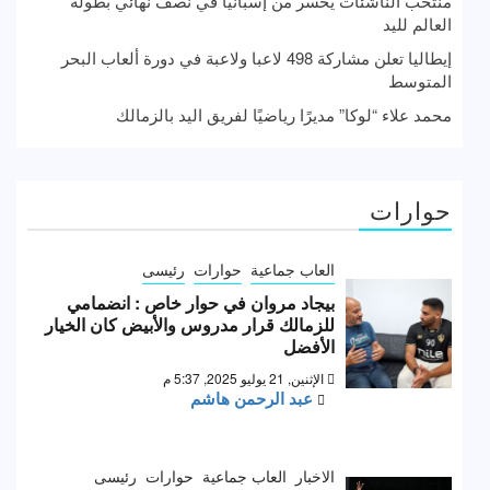
منتخب الناشئات يخسر من إسبانيا في نصف نهائي بطولة
العالم لليد
إيطاليا تعلن مشاركة 498 لاعبا ولاعبة في دورة ألعاب البحر
المتوسط
محمد علاء “لوكا” مديرًا رياضيًا لفريق اليد بالزمالك
حوارات
العاب جماعية
حوارات
رئيسى
بيجاد مروان في حوار خاص : انضمامي
للزمالك قرار مدروس والأبيض كان الخيار
الأفضل
الإثنين, 21 يوليو 2025, 5:37 م
عبد الرحمن هاشم
الاخبار
العاب جماعية
حوارات
رئيسى