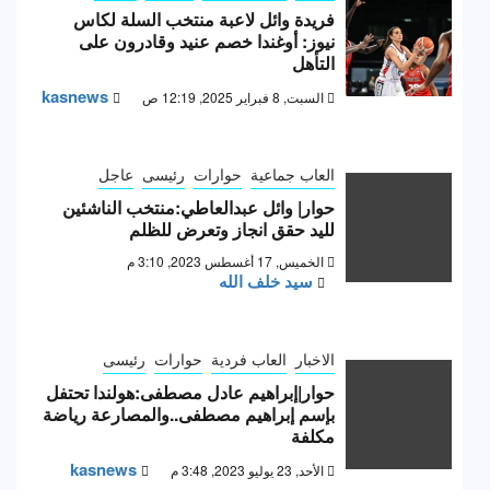
فريدة وائل لاعبة منتخب السلة لكاس
نيوز: أوغندا خصم عنيد وقادرون على
التأهل
kasnews
السبت, 8 فبراير 2025, 12:19 ص
العاب جماعية
حوارات
رئيسى
عاجل
حوار| وائل عبدالعاطي:منتخب الناشئين
لليد حقق انجاز وتعرض للظلم
الخميس, 17 أغسطس 2023, 3:10 م
سيد خلف الله
الاخبار
العاب فردية
حوارات
رئيسى
حوار|إبراهيم عادل مصطفى:هولندا تحتفل
بإسم إبراهيم مصطفى..والمصارعة رياضة
مكلفة
kasnews
الأحد, 23 يوليو 2023, 3:48 م