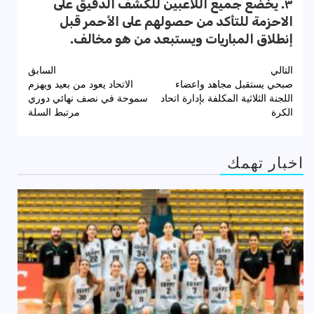
٣. يخضع جميع اللاعبين للكشف الدقيق على
الاحزمة للتأكد من حصولهم على الأحمر قبل
إنطلاق المباريات ويستبعد من هو مخالف.
تصفّح
التالي
السابق
صبحي يستقبل مجاهد واعضاء
الاتحاد يعود من بعيد ويهزم
المقالات
اللجنة الثلاثية المكلفة بإدارة اتحاد
سموحة في نصف نهائي دوري
الكرة
مرتبط السلة
اخبار تهمك