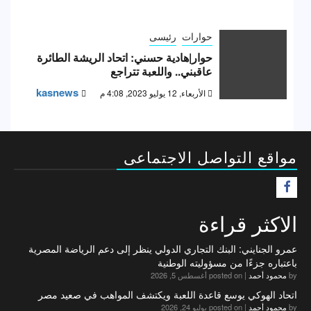
حوارات
رئيسى
حوار|هادية حسني: اتحاد الريشة الطائرة
عاقبني.. واللعبة تتراجع
kasnews
الأربعاء, 12 يوليو 2023, 4:08 م
مواقع التواصل الاجتماعى
F
الاكثر قراءة
عمرو الجنايني: البنك التجاري الدولي ينظر إلى دعم الرياضة المصرية
باعتباره جزءًا من مسؤوليته الوطنية
by
محمود أحمد
|
posted on أغسطس 5, 2026
اتحاد الهوكي يوسع قاعدة اللعبة ويكتشف المواهب في صعيد مصر
by
محمود أحمد
|
posted on يوليو 24, 2026