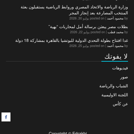
وزارة الرياضة والاتحاد المصري وروابط الرياضية يستقبلون بعثة
المنتخب المصارعة بعد إنجاز المجر
by
محمود أحمد
|
posted on يوليو 30, 2026
بطلات مصر يبعثن برسالة أمل لمحاربات “بهية”
by
محمد قطب
|
posted on يوليو 22, 2026
غدا افتتاح بطولة التحدي الدولية للبوتشيا بالقاهرة بمشاركة 18 دولة
by
محمود أحمد
|
posted on يوليو 25, 2026
لا يفوتك
فيديوهات
صور
الشباب والرياضة
اللجنة الاوليمبية
عن كأس
F
Copyright © Edrakbi.