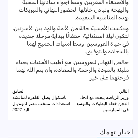
والأصدقاء المقربين، وسط أجواء سادتها المحبة
والبهجة وتبادل خلالها الحضور التهاني والتبريكات
بهذه المناسبة السعيدة.
وعكست الأمسية حالة من الألفة والود بين الأسرتين،
لتكون ليلة استثنائية احتفالًا ببداية مرحلة جديدة
في حياة العروسين، وسط أمنيات الجميع لهما
بالسعادة والتوفيق.
خالص التهاني للعروسين، مع أطيب الأمنيات بحياة
مليئة بالمودة والرحمة والسعادة، وأن يتم الله لهما
فرحتهما على خير
تصفّح
التالي
السابق
وزير الرياضة يبحث مع اتحاد
باسكوال يصل القاهرة لمناقشة
المقالات
الهجن خطة البطولات والتوسع
استعدادات منتخب مصر لمونديال
في الممارسين
اليد 2027
اخبار تهمك