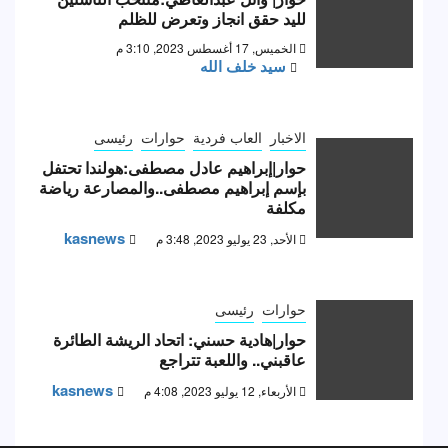
لليد حقق انجاز وتعرض للظلم
الخميس, 17 أغسطس 2023, 3:10 م
سيد خلف الله
الاخبار
العاب فردية
حوارات
رئيسى
حوار|إبراهيم عادل مصطفى:هولندا تحتفل
بإسم إبراهيم مصطفى..والمصارعة رياضة
مكلفة
kasnews
الأحد, 23 يوليو 2023, 3:48 م
حوارات
رئيسى
حوار|هادية حسني: اتحاد الريشة الطائرة
عاقبني.. واللعبة تتراجع
kasnews
الأربعاء, 12 يوليو 2023, 4:08 م