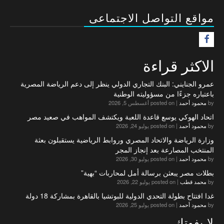
مواقع التواصل الاجتماعى
F
الاكثر قراءة
عمرو الجنايني: البنك التجاري الدولي ينظر إلى دعم الرياضة المصرية
باعتباره جزءًا من مسؤوليته الوطنية
by
محمود أحمد
|
posted on أغسطس 5, 2026
اتحاد الهوكي يوسع قاعدة اللعبة ويكتشف المواهب في صعيد مصر
by
محمود أحمد
|
posted on يوليو 24, 2026
وزارة الرياضة والاتحاد المصري وروابط الرياضية يستقبلون بعثة
المنتخب المصارعة بعد إنجاز المجر
by
محمود أحمد
|
posted on يوليو 30, 2026
بطلات مصر يبعثن برسالة أمل لمحاربات “بهية”
by
محمد قطب
|
posted on يوليو 22, 2026
غدا افتتاح بطولة التحدي الدولية للبوتشيا بالقاهرة بمشاركة 18 دولة
by
محمود أحمد
|
posted on يوليو 25, 2026
لا يفوتك