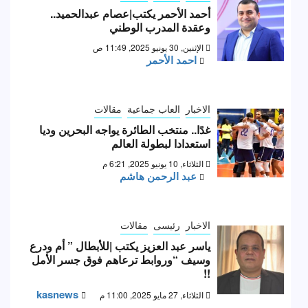
أحمد الأحمر يكتب|عصام عبدالحميد..
وعقدة المدرب الوطني
الإثنين, 30 يونيو 2025, 11:49 ص
احمد الأحمر
الاخبار
العاب جماعية
مقالات
غدًا.. منتخب الطائرة يواجه البحرين وديا
استعدادا لبطولة العالم
الثلاثاء, 10 يونيو 2025, 6:21 م
عبد الرحمن هاشم
الاخبار
رئيسى
مقالات
ياسر عبد العزيز يكتب |للأبطال ” أم ودرع
وسيف “وروابط ترعاهم فوق جسر الأمل
!!
kasnews
الثلاثاء, 27 مايو 2025, 11:00 م