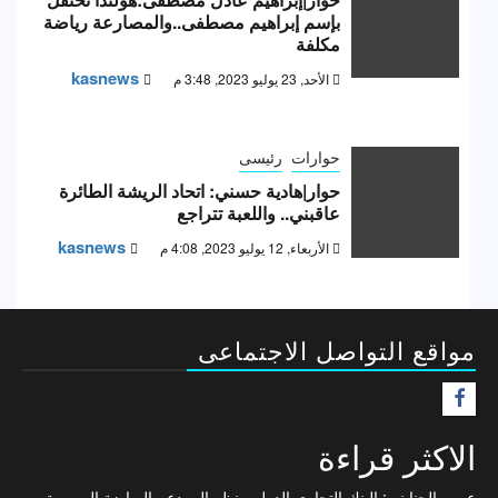
بإسم إبراهيم مصطفى..والمصارعة رياضة
مكلفة
kasnews
الأحد, 23 يوليو 2023, 3:48 م
حوارات
رئيسى
حوار|هادية حسني: اتحاد الريشة الطائرة
عاقبني.. واللعبة تتراجع
kasnews
الأربعاء, 12 يوليو 2023, 4:08 م
مواقع التواصل الاجتماعى
F
الاكثر قراءة
عمرو الجنايني: البنك التجاري الدولي ينظر إلى دعم الرياضة المصرية