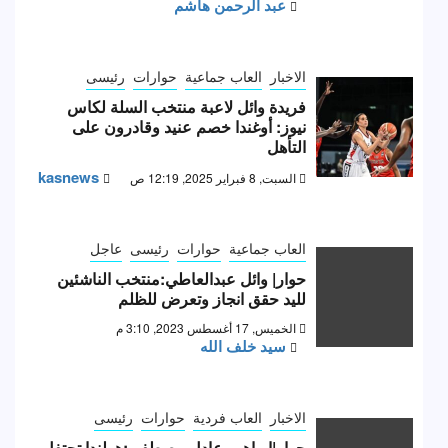
عبد الرحمن هاشم
الاخبار
العاب جماعية
حوارات
رئيسى
فريدة وائل لاعبة منتخب السلة لكاس
نيوز: أوغندا خصم عنيد وقادرون على
التأهل
kasnews
السبت, 8 فبراير 2025, 12:19 ص
العاب جماعية
حوارات
رئيسى
عاجل
حوار| وائل عبدالعاطي:منتخب الناشئين
لليد حقق انجاز وتعرض للظلم
الخميس, 17 أغسطس 2023, 3:10 م
سيد خلف الله
الاخبار
العاب فردية
حوارات
رئيسى
حوار|إبراهيم عادل مصطفى:هولندا تحتفل