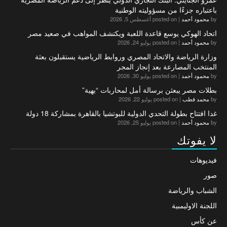
باعتباره جزءًا من مسؤوليته الوطنية
by
محمود أحمد
|
posted on أغسطس 5, 2026
اتحاد الهوكي يوسع قاعدة اللعبة ويكتشف المواهب في صعيد مصر
by
محمود أحمد
|
posted on يوليو 24, 2026
وزارة الرياضة والاتحاد المصري وروابط الرياضية يستقبلون بعثة
المنتخب المصارعة بعد إنجاز المجر
by
محمود أحمد
|
posted on يوليو 30, 2026
بطلات مصر يبعثن برسالة أمل لمحاربات “بهية”
by
محمد قطب
|
posted on يوليو 22, 2026
غدا افتتاح بطولة التحدي الدولية للبوتشيا بالقاهرة بمشاركة 18 دولة
by
محمود أحمد
|
posted on يوليو 25, 2026
لا يفوتك
فيديوهات
صور
الشباب والرياضة
اللجنة الاوليمبية
عن كأس