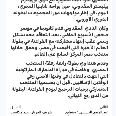
بيليستر المقدوني، حين يواجه تاتابنيا المجري،
اليوم، في إطار مواجهات دور المجموعات لبطولة
الدوري الأوروبي.
وكان النادي المقدوني قدم كاتونجا في مؤتمر
صحفي الأسبوع الماضي، بعد التعاقد معه بشكل
رسمي عقب إنتهاء مشاركته مع الفراعنة في بطولة
العالم الأخيرة التي أقيمت في مصر، وحقق خلالها
منتخب مصر المركز السابع على العالم.
وقدم هنداوي بطولة رائعة رفقة المنتخب
المصري، وخاصةً في مباراة الدنمارك الماراثونية
التي انتهت بالتعادل في وقتها الأصلي وفي
الوقتين الإضافيين، قبل أن يحسمها المنتخب
الدنماركي برميات الترجيح ليودع الفراعنة البطولة
من الدور ربع النهائي.
تصفّح
التالي
السابق
عبد المنعم الحسينى : سنطبق
شريف العريان يعدد مكاسب