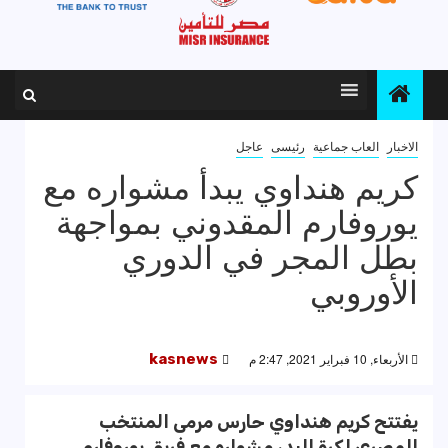
الاخبار
العاب جماعية
رئيسى
عاجل
كريم هنداوي يبدأ مشواره مع
يوروفارم المقدوني بمواجهة
بطل المجر في الدوري
الأوروبي
الأربعاء, 10 فبراير 2021, 2:47 م
kasnews
يفتتح كريم هنداوي حارس مرمى المنتخب
المصري لكرة اليد، مشواره مع فريق يوروفارم