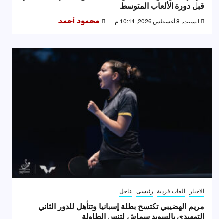
قبل دورة الألعاب المتوسط
السبت, 8 أغسطس 2026, 10:14 م
محمود أحمد
الاخبار
العاب فردية
رئيسى
عاجل
مريم الهضيبي تكتسح بطلة إسبانيا وتتأهل للدور الثاني
التمهيدي بالسويد سماش لتنس الطاولة