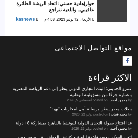
حوار|هادية حسني: اتحاد الريشة الطائرة
عاقبني.. واللعبة تتراجع
kasnews
الأربعاء, 12 يوليو 2023, 4:08 م
مواقع التواصل الاجتماعى
F
الاكثر قراءة
عمرو الجنايني: البنك التجاري الدولي ينظر إلى دعم الرياضة المصرية
باعتباره جزءًا من مسؤوليته الوطنية
by
محمود أحمد
|
posted on أغسطس 5, 2026
بطلات مصر يبعثن برسالة أمل لمحاربات “بهية”
by
محمد قطب
|
posted on يوليو 22, 2026
غدا افتتاح بطولة التحدي الدولية للبوتشيا بالقاهرة بمشاركة 18 دولة
by
محمود أحمد
|
posted on يوليو 25, 2026
اتحاد الهوكي يوسع قاعدة اللعبة ويكتشف المواهب في صعيد مصر