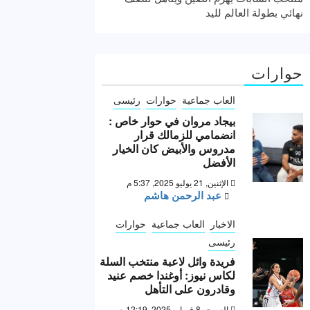
نهائي بطولة العالم لليد
حوارات
العاب جماعية
حوارات
رئيسى
بيجاد مروان في حوار خاص :
انضمامي للزمالك قرار
مدروس والأبيض كان الخيار
الأفضل
الإثنين, 21 يوليو 2025, 5:37 م
عبد الرحمن هاشم
الاخبار
العاب جماعية
حوارات
رئيسى
فريدة وائل لاعبة منتخب السلة
لكاس نيوز: أوغندا خصم عنيد
وقادرون على التأهل
السبت, 8 فبراير 2025, 12:19 ص