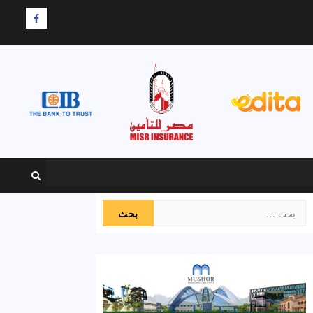
F
البحث
عن: