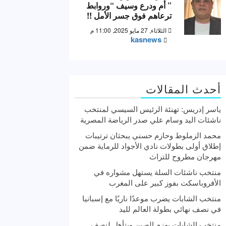
” أم ودرع وسيف “وروابط
ترعاهم فوق جسر الأمل !!
الثلاثاء, 27 مايو 2025, 11:00 م
kasnews
أحدث المقالات
ياسر إدريس: تهنئة الرئيس السيسي لمنتخب
ناشئات اليد وسام علي صدر الرياضة المصرية
محمد الزملوط وحازم حسني يبحثان ترتيبات
إطلاق أولى بطولات نادي الأجواد للرماية ضمن
مهرجان مطروح للتراث
منتخب ناشئات السلة يستهل مشواره في
الأفروباسكت بفوز كبير على المغرب
منتخب الشابات يضرب موعدًا ناريًا مع إسبانيا
في نصف نهائي بطولة العالم لليد
منتخب الشابات يهزم الصين ويتأهل لنصف