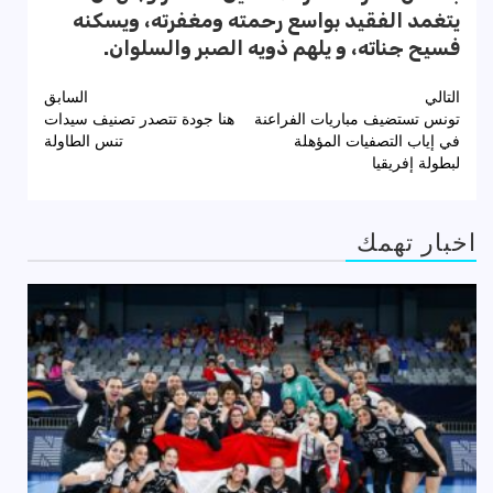
يتغمد الفقيد بواسع رحمته ومغفرته، ويسكنه
فسيح جناته، و يلهم ذويه الصبر والسلوان.
تصفّح
التالي
السابق
تونس تستضيف مباريات الفراعنة
هنا جودة تتصدر تصنيف سيدات
المقالات
في إياب التصفيات المؤهلة
تنس الطاولة
لبطولة إفريقيا
اخبار تهمك