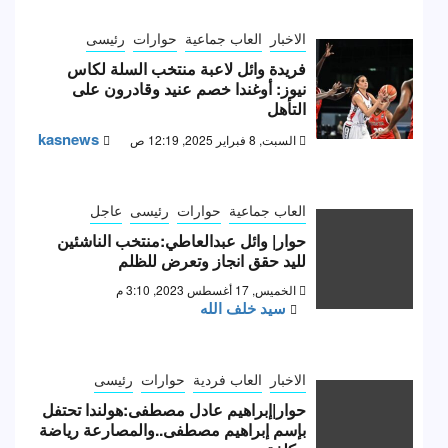
الاخبار
العاب جماعية
حوارات
رئيسى
فريدة وائل لاعبة منتخب السلة لكاس
نيوز: أوغندا خصم عنيد وقادرون على
التأهل
kasnews
السبت, 8 فبراير 2025, 12:19 ص
العاب جماعية
حوارات
رئيسى
عاجل
حوار| وائل عبدالعاطي:منتخب الناشئين
لليد حقق انجاز وتعرض للظلم
الخميس, 17 أغسطس 2023, 3:10 م
سيد خلف الله
الاخبار
العاب فردية
حوارات
رئيسى
حوار|إبراهيم عادل مصطفى:هولندا تحتفل
بإسم إبراهيم مصطفى..والمصارعة رياضة