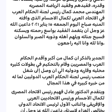
وقدره، فقيدهم وفقيد الرياضه المصريه
المهندس محمد كمال رئيس لجنة الحكام العرب
في الاتحاد العربي لكمال الاجسام الذى وافته
المنيه صباح اليوم الجمعه ١٥ يناير ٢٠٢١ داعين الله
عز وجل أن يتغمد الفقيد بواسع رحمته ويسكنه
فسيح جناته ويلهم أهله وذويه الصبر والسلوان
,وانا لله وانا اليه راجعون
الجدير بالذكر ان كمال من أكبر وأقدم الحكام
العرب والمصريين وقام بالتحكيم في بطولات كثيره
محليه وقاريه ودوليه الي ان وصل إلى شغل
منصب رئيس لجنة الحكام العرب الدوليين لما له
من خبره كبيره في هذا المجال
ويتقدم الدكتور عادل فهيم رئيس الاتحاد المصرى
لكمال الأجسام ورئيس الاتحاديين العربى
والإفريقى والنائب الأول لرئيس الاتحاد الدولى
بخالص العزاء لاسرتة، داعين الله عز وجل أن