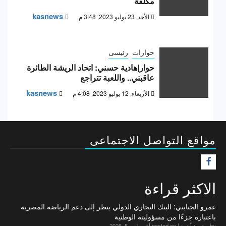
مكلفة
kasnews
الأحد, 23 يوليو 2023, 3:48 م
حوارات
رئيسى
حوار|هادية حسني: اتحاد الريشة الطائرة
عاقبني.. واللعبة تتراجع
kasnews
الأربعاء, 12 يوليو 2023, 4:08 م
مواقع التواصل الاجتماعى
F
الاكثر قراءة
عمرو الجنايني: البنك التجاري الدولي ينظر إلى دعم الرياضة المصرية
باعتباره جزءًا من مسؤوليته الوطنية
by
محمود أحمد
|
posted on أغسطس 5, 2026