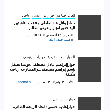
العاب جماعية
حوارات
رئيسى
عاجل
حوار| وائل عبدالعاطي:منتخب الناشئين
لليد حقق انجاز وتعرض للظلم
الخميس, 17 أغسطس 2023, 3:10 م
سيد خلف الله
الاخبار
العاب فردية
حوارات
رئيسى
حوار|إبراهيم عادل مصطفى:هولندا تحتفل
بإسم إبراهيم مصطفى..والمصارعة رياضة
مكلفة
kasnews
الأحد, 23 يوليو 2023, 3:48 م
حوارات
رئيسى
حوار|هادية حسني: اتحاد الريشة الطائرة