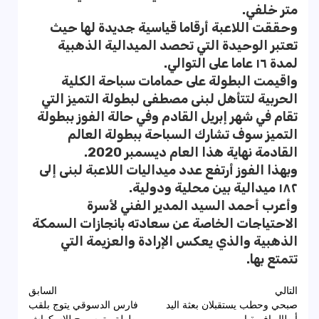
متر خلفي.
وحققت اللاعبة أرقاما قياسية جديدة لها حيث
تعتبر الوحيدة التي تحصد الميدالية الذهبية
لمدة ١٦ عاما على التوالي.
واقيمت البطولة على حمامات سباحة الكلية
الحربية لتتأهل لبنى مصطفى لبطولة التميز التي
تقام في شهر إبريل القادم وفي حالة الفوز ببطولة
التميز سوف تشارك السباحة ببطولة العالم
القادمة نهاية هذا العام ديسمبر 2020.
وبهذا الفوز أرتفع عدد ميداليات اللاعبة لبنى إلى
١٨٢ ميدالية بين محلية ودولية.
وأعرب أحمد السيد المدير الفني لأسرة
الاحتياجات الخاصة عن سعادته بانجازات السمكة
الذهبية والذي يعكس الإرادة والعزيمة التي
تتمتع بها.
تصفّح
التالي
السابق
صبحي وحطب يستقبلان بعثة اليد
فارس الدسوقي يتوج بلقب
المقالات
أبطال إفريقيا
بطولة بيترسبرج للإسكواش