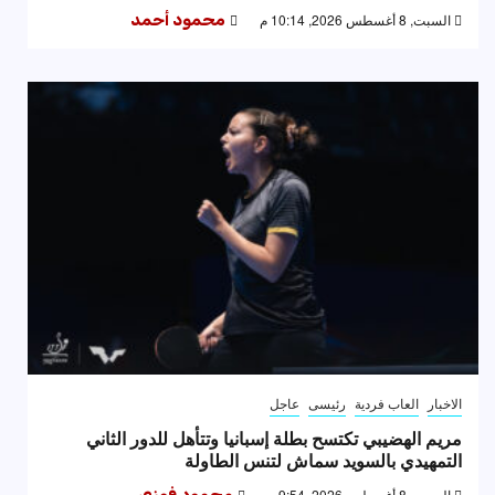
السبت, 8 أغسطس 2026, 10:14 م
محمود أحمد
الاخبار
العاب فردية
رئيسى
عاجل
مريم الهضيبي تكتسح بطلة إسبانيا وتتأهل للدور الثاني
التمهيدي بالسويد سماش لتنس الطاولة
السبت, 8 أغسطس 2026, 9:54 م