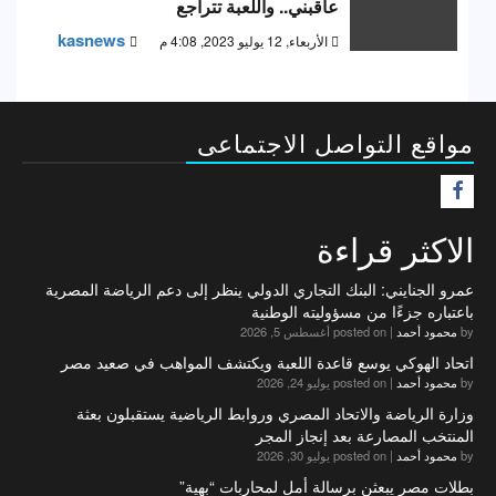
عاقبني.. واللعبة تتراجع
kasnews
الأربعاء, 12 يوليو 2023, 4:08 م
مواقع التواصل الاجتماعى
F
الاكثر قراءة
عمرو الجنايني: البنك التجاري الدولي ينظر إلى دعم الرياضة المصرية
باعتباره جزءًا من مسؤوليته الوطنية
by
محمود أحمد
|
posted on أغسطس 5, 2026
اتحاد الهوكي يوسع قاعدة اللعبة ويكتشف المواهب في صعيد مصر
by
محمود أحمد
|
posted on يوليو 24, 2026
وزارة الرياضة والاتحاد المصري وروابط الرياضية يستقبلون بعثة
المنتخب المصارعة بعد إنجاز المجر
by
محمود أحمد
|
posted on يوليو 30, 2026
بطلات مصر يبعثن برسالة أمل لمحاربات “بهية”