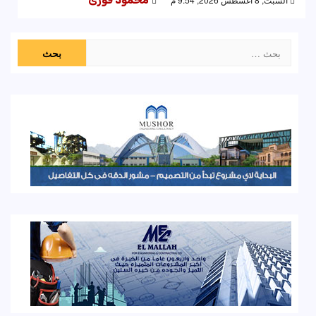
محمود فوزى
البحث
عن: