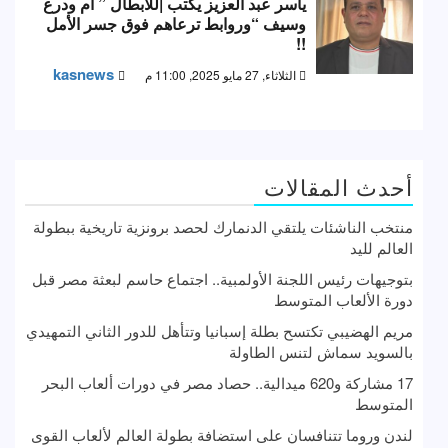
ياسر عبد العزيز يكتب |للأبطال ” أم ودرع
وسيف “وروابط ترعاهم فوق جسر الأمل
!!
kasnews
الثلاثاء, 27 مايو 2025, 11:00 م
أحدث المقالات
منتخب الناشئات يلتقي الدنمارك لحصد برونزية تاريخية ببطولة
العالم لليد
بتوجيهات رئيس اللجنة الأولمبية.. اجتماع حاسم لبعثة مصر قبل
دورة الألعاب المتوسط
مريم الهضيبي تكتسح بطلة إسبانيا وتتأهل للدور الثاني التمهيدي
بالسويد سماش لتنس الطاولة
17 مشاركة و620 ميدالية.. حصاد مصر في دورات ألعاب البحر
المتوسط
لندن وروما تتنافسان على استضافة بطولة العالم لألعاب القوى