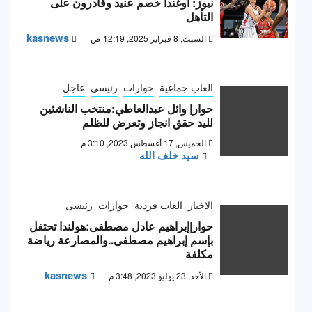
نيوز: أوغندا خصم عنيد وقادرون على
التأهل
kasnews
السبت, 8 فبراير 2025, 12:19 ص
العاب جماعية
حوارات
رئيسى
عاجل
حوار| وائل عبدالعاطي:منتخب الناشئين
لليد حقق انجاز وتعرض للظلم
الخميس, 17 أغسطس 2023, 3:10 م
سيد خلف الله
الاخبار
العاب فردية
حوارات
رئيسى
حوار|إبراهيم عادل مصطفى:هولندا تحتفل
بإسم إبراهيم مصطفى..والمصارعة رياضة
مكلفة
kasnews
الأحد, 23 يوليو 2023, 3:48 م