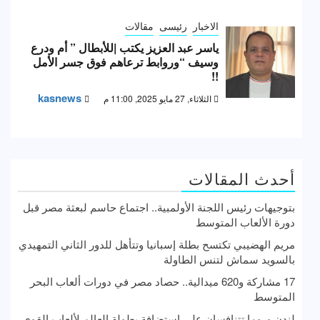
الاخبار
رئيسى
مقالات
ياسر عبد العزيز يكتب |للأبطال ” أم ودرع
وسيف “وروابط ترعاهم فوق جسر الأمل
!!
kasnews
الثلاثاء, 27 مايو 2025, 11:00 م
أحدث المقالات
بتوجيهات رئيس اللجنة الأولمبية.. اجتماع حاسم لبعثة مصر قبل
دورة الألعاب المتوسط
مريم الهضيبي تكتسح بطلة إسبانيا وتتأهل للدور الثاني التمهيدي
بالسويد سماش لتنس الطاولة
17 مشاركة و620 ميدالية.. حصاد مصر في دورات ألعاب البحر
المتوسط
لندن وروما تتنافسان على استضافة بطولة العالم لألعاب القوى