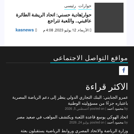
حوارات
رئيسى
حوار|هادية حسني: اتحاد الريشة الطائرة
عاقبني.. واللعبة تتراجع
kasnews
الأربعاء, 12 يوليو 2023, 4:08 م
مواقع التواصل الاجتماعى
F
الاكثر قراءة
عمرو الجنايني: البنك التجاري الدولي ينظر إلى دعم الرياضة المصرية
باعتباره جزءًا من مسؤوليته الوطنية
by
محمود أحمد
|
posted on أغسطس 5, 2026
اتحاد الهوكي يوسع قاعدة اللعبة ويكتشف المواهب في صعيد مصر
by
محمود أحمد
|
posted on يوليو 24, 2026
وزارة الرياضة والاتحاد المصري وروابط الرياضية يستقبلون بعثة