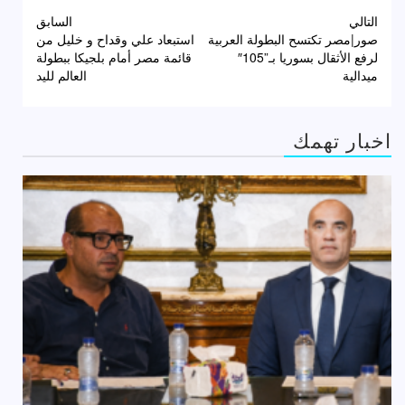
تصفّح
التالي
السابق
صور|مصر تكتسح البطولة العربية
استبعاد علي وقداح و خليل من
المقالات
لرفع الأثقال بسوريا بـ”105″
قائمة مصر أمام بلجيكا ببطولة
ميدالية
العالم لليد
اخبار تهمك